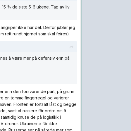
0-15 % de siste 5-6 ukene. Tap av liv
s angriper ikke har det. Derfor jubler jeg
m rett rundt hjørnet som skal feires)
r synes å være mer på defensiv enn på
ter enn den forsvarende part, på grunn
are en tommelfingerregel og varierer
nsiven. Fronten er fortsatt låst og begge
engde, samt at russere får ordre om å
amtidig knuse de på logistikk i
V-droner. Ukrainerne får ikke
rede. Russerne ser på sårede mer som