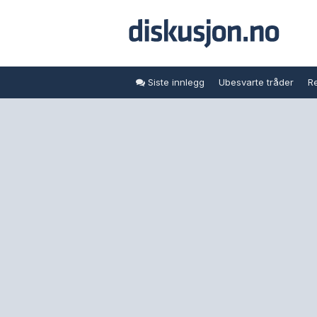
Siste innlegg
Ubesvarte tråder
Re