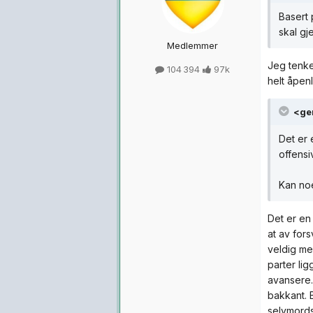
Basert 
skal gj
Medlemmer
Jeg tenker
104 394
97k
helt åpenl
<ge
Det er 
offensiv
Kan noe
Det er en
at av for
veldig me
parter lig
avansere.
bakkant. 
selvmords