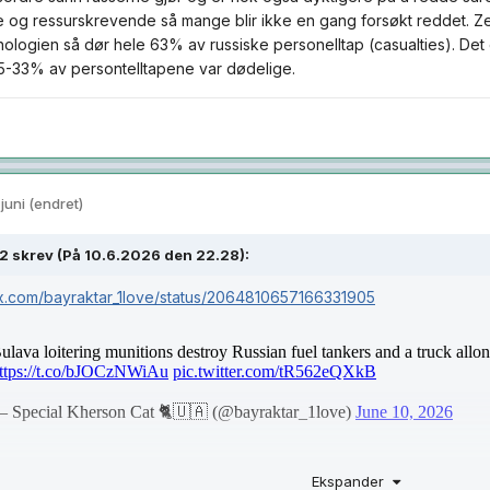
og ressurskrevende så mange blir ikke en gang forsøkt reddet. Z
logien så dør hele 63% av russiske personelltap (casualties). Det er
5-33% av persontelltapene var dødelige.
 juni
(endret)
2
skrev (På 10.6.2026 den 22.28):
/x.com/bayraktar_1love/status/2064810657166331905
Ekspander