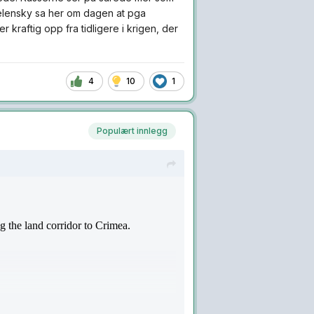
elensky sa her om dagen at pga
 kraftig opp fra tidligere i krigen, der
4
10
1
Populært innlegg