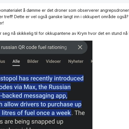
deomaterialet å dømme er det droner som observerer angrepsdronene. 
ter treff! Dette er vel også ganske langt inn i okkupert område også?
er!
r seg nå skikkelig til for okkupantene av Krym hvor det en stund nå h
er de russiske sivilsjåfører traktorveg og mindre veg med stoppest
kjøretøy, fremfor både motorvegen og større veger.
lp ikke.