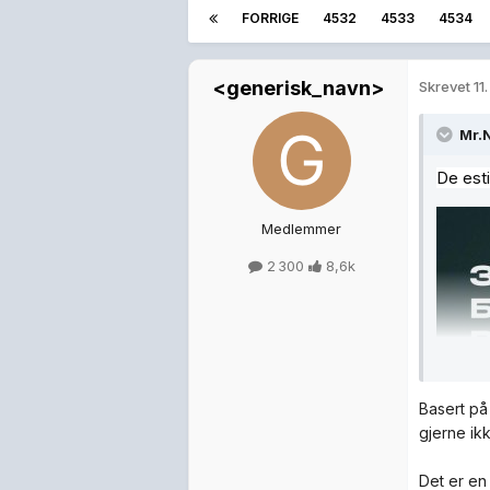
FORRIGE
4532
4533
4534
<generisk_navn>
Skrevet
11.
Mr.
De esti
Medlemmer
2 300
8,6k
Basert på 
gjerne ik
Det er en