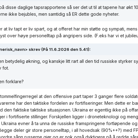
på disse daglige tapsrapportene så ser det ut til at tapene har økt 1
erne ikke bejubles, men samtidig så ER dette gode nyheter.
 at liv tapt er liv spart, og at offeret har min støtte og sympati, men
yst over høye personelltap på angripers side. (F.eks har vi et jubileu
nerisk_navn>
skrev (På 11.6.2026 den 5.41):
en betydelig økning, og kanskje litt rart all den tid russiske styrke
 fot.
n forklare?
 tommelfingerregel at den offensive part taper 3 ganger flere solda
svarerne har den taktiske fordelen av fortifiseringer. Men dette er b
d den faktiske taktiske situasjonen. Ukraina er egentlig ikke på offa
ger i fortifiserte stillinger. Forskjellen ligger i droneteknologi og m
 Ukraina evner å ta unna de russiske framspringene fortløpende og s
Begge deler gir store personelltap, i all hovedsak (90%++?) med FP
ordre sånn russerne gjør og er nok også dyktigere på å redde så