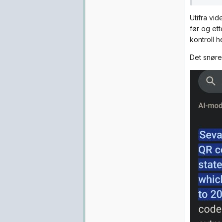
Utifra vi
før og et
kontroll h
Det snøre
Nå bruk
trekke
Det hja