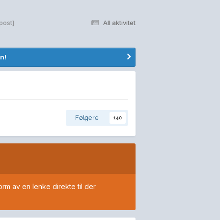
post]
All aktivitet
n!
Følgere
140
orm av en lenke direkte til der