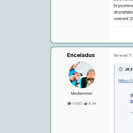
brysomme 
dronetekno
omtrent 2
Enceladus
Skrevet
11.
JK2
https:/
Medlemmer
9 665
8,9k