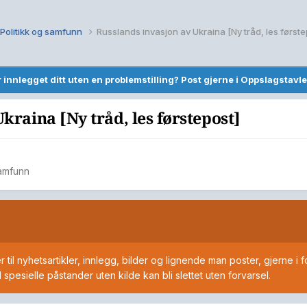
Politikk og samfunn
Russlands invasjon av Ukraina [Ny tråd, les første
r innlegget ditt uten en problemstilling? Post gjerne i Oppslagstavle
kraina [Ny tråd, les førstepost]
samfunn
s
 til nyhetsartikler, innlegg, bilder og lignende man poster, gjerne i f
pesielle påstander uten kilde kan bli slettet uten forvarsel.