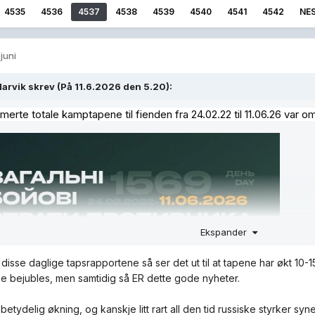
4535
4536
4537
4538
4539
4540
4541
4542
NE
 juni
Narvik
skrev (På 11.6.2026 den 5.20):
merte totale kamptapene til fienden fra 24.02.22 til 11.06.26 var om
Ekspander
disse daglige tapsrapportene så ser det ut til at tapene har økt 10-1
ke bejubles, men samtidig så ER dette gode nyheter.
 betydelig økning, og kanskje litt rart all den tid russiske styrker 