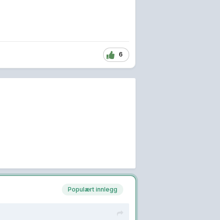
6
Populært innlegg