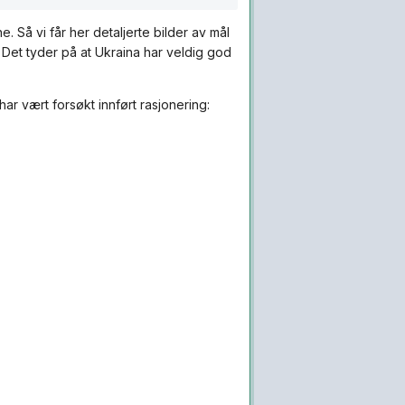
Så vi får her detaljerte bilder av mål
 Det tyder på at Ukraina har veldig god
ar vært forsøkt innført rasjonering:
ed hvor de kunne skifte