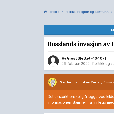
Forside
Politikk, religion og samfunn
E
Russlands invasjon av U
Av Gjest Slettet-404071
26. februar 2022
i
Politikk og 
Melding lagt til av Runar
,
7. mar
Det er sterkt ønskelig å legge ved kilder
informasjonen stammer fra. Innlegg med s