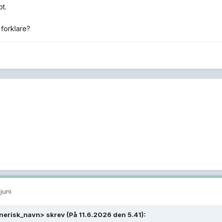
ot.
forklare?
 juni
nerisk_navn>
skrev (På 11.6.2026 den 5.41):