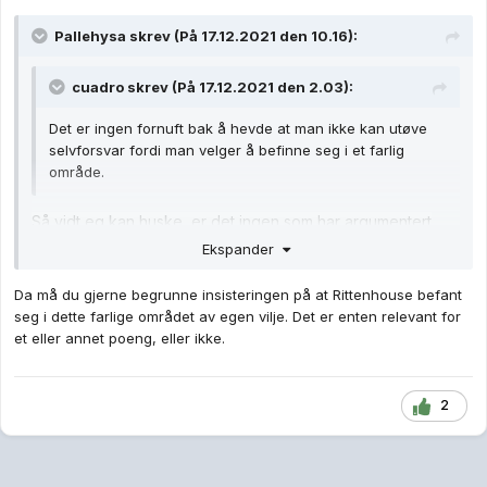
Pallehysa
skrev (På 17.12.2021 den 10.16):
cuadro
skrev (På 17.12.2021 den 2.03):
Det er ingen fornuft bak å hevde at man ikke kan utøve
selvforsvar fordi man velger å befinne seg i et farlig
område.
Så vidt eg kan huske, er det ingen som har argumentert
dette.
Ekspander
Da må du gjerne begrunne insisteringen på at Rittenhouse befant
seg i dette farlige området av egen vilje. Det er enten relevant for
et eller annet poeng, eller ikke.
2