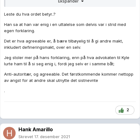
Ekspander
named Joseph Mensah at his girlfriend’s home in Wauwatosa,
leading to felony charges, but Grosskreutz was not alleged to
Leste du hva ordet betyr..?
be at that scene. "
Han sa at han var enig i en uttalelse som delvis var i strid med
-
https://heavy.com/news/gaige-grosskreutz/
egen forklaring.
veldig "agreeable". Da med hvem han assosierer seg med.
Det er hva agreeable er, å bære tilbøyelig til å gi andre makt,
inkludert defineringsmakt, over en selv.
Jeg stoler mer på hans forklaring, enn på hva advokaten til Kyle
lurte ham til å si seg enig i, fordi jeg selv er i samme båt;
Anti-autoritær, og agreeable. Det førstkommende kommer nettopp
av angst for at andre skal utnytte det sistnevnte
.
2
Hank Amarillo
Skrevet
17. desember 2021