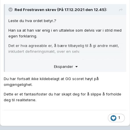
Red Frostraven
skrev (På 17.12.2021 den 12.45):
Leste du hva ordet betyr..?
Han sa at han var enig i en uttalelse som delvis var i strid med
egen forklaring.
Det er hva agreeable er, å bære tilbøyelig til å gi andre makt,
inkludert defineringsmakt, over en selv.
Jeg stoler mer på hans forklaring, enn på hva advokaten til
Ekspander
Kyle lurte ham til å si seg enig i, fordi jeg selv er i samme båt;
Anti-autoritær, og agreeable. Det førstkommende kommer
Du har fortsatt ikke kildebelagt at GG scoret høyt på
nettopp av angst for at andre skal utnytte det sistnevnte
omgjengelighet.
.
Dette er et fantasifoster du har skapt deg for å slippe å forholde
deg til realitetene.
1