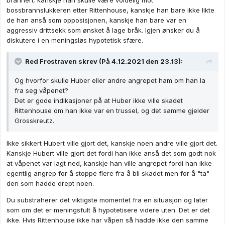
bossbrannslukkeren etter Rittenhouse, kanskje han bare ikke likte
de han anså som opposisjonen, kanskje han bare var en
aggressiv drittsekk som ønsket å lage bråk. Igjen ønsker du å
diskutere i en meningsløs hypotetisk sfære.
Red Frostraven
skrev (På 4.12.2021 den 23.13):
Og hvorfor skulle Huber eller andre angrepet ham om han la
fra seg våpenet?
Det er gode indikasjoner på at Huber ikke ville skadet
Rittenhouse om han ikke var en trussel, og det samme gjelder
Grosskreutz.
Ikke sikkert Hubert ville gjort det, kanskje noen andre ville gjort det.
Kanskje Hubert ville gjort det fordi han ikke anså det som godt nok
at våpenet var lagt ned, kanskje han ville angrepet fordi han ikke
egentlig angrep for å stoppe flere fra å bli skadet men for å "ta"
den som hadde drept noen.
Du substraherer det viktigste momentet fra en situasjon og later
som om det er meningsfult å hypotetisere videre uten. Det er det
ikke. Hvis Rittenhouse ikke har våpen så hadde ikke den samme