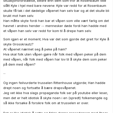
situasjonsforståelse, bedre enn dem som tror at Rosenbaum ville
slått Kyle i hjel med bare nevene: Kyle var redd for at Rosenbaum
skulle få tak i det dødelige våpenet han selv bar og at det skulle bli
brukt mot ham selv.
Han måtte skyte fordi han bar et våpen som ville vært farlig om det
havnet i andres hender -- mennesker døde fordi han hadde med
et våpen han selv var redd for kom til å drepe ham selv.
Som igjen er et moment; Hva var det som gjorde det greit for Kyle å
skyte Grosskrautz?
At våpenet nærmet seg å peke på ham?
Hva skal folk uten våpen gjøre når folk med våpen peker på dem
med våpen, når folk med våpen har lov til å skyte dem som peker
på dem med våpen?
...
Og ingen feilvurderte trusselen Rittenhouse utgjorde; Han hadde
drept noen og fortsatte å bære drapsvåpenet.
Jeg vet ikke hva slags propaganda folk ser på youtube eller leser,
men det er helt idiotisk å skyte noen i en (spredt) folkemengde og
så ikke forsøke å forsikre folk om at trusselen er over.
Det er like idiotisk å sette og følge denne presedensen med "hear