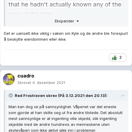
that he hadn't actually known any of the
men at the time.
Ekspander
He told the court that he didn't ask the
men to protect the business,
but he also
Det er uansett ikke viktig i saken om Kyle og de andre ble forespurt
å beskytte eiendommen eller ikke.
didn't ask them to leave.
2
cuadro
Skrevet
4. desember 2021
Red Frostraven
skrev (På 3.12.2021 den 20.13):
Man kan dog se på sannsynlighet. Våpenet var det eneste
som gjorde at han skilte seg ut fra andre tilstede. Det absolutt
mest sannsynlige er at ingenting ville skjedd, slik ingenting
skjedde med de andre hundrevis av menneskene uten
skytevåpen som ikke aktivt gikk inn i problemer.