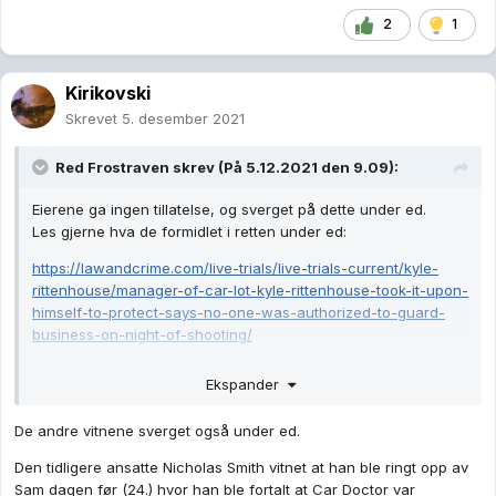
2
1
Kirikovski
Skrevet
5. desember 2021
Red Frostraven
skrev (På 5.12.2021 den 9.09):
Eierene ga ingen tillatelse, og sverget på dette under ed.
Les gjerne hva de formidlet i retten under ed:
https://lawandcrime.com/live-trials/live-trials-current/kyle-
rittenhouse/manager-of-car-lot-kyle-rittenhouse-took-it-upon-
himself-to-protect-says-no-one-was-authorized-to-guard-
business-on-night-of-shooting/
Det var første gang den ene av eierene så en armada, og jeg
Ekspander
kan forstå at det er litt kult å se en gjeng med våpen.
Mindre kult at de har tenkt å henge utenfor eiendommen din,
De andre vitnene sverget også under ed.
uten tillatelse, når du trodde at de kom til å gå rundt om kring
over alt i Kenosha.
Den tidligere ansatte Nicholas Smith vitnet at han ble ringt opp av
Sam dagen før (24.) hvor han ble fortalt at Car Doctor var