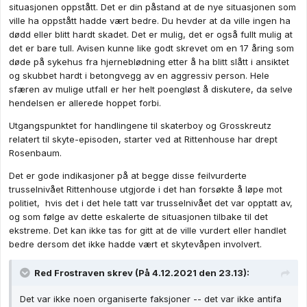
situasjonen oppstått. Det er din påstand at de nye situasjonen som
ville ha oppstått hadde vært bedre. Du hevder at da ville ingen ha
dødd eller blitt hardt skadet. Det er mulig, det er også fullt mulig at
det er bare tull. Avisen kunne like godt skrevet om en 17 åring som
døde på sykehus fra hjerneblødning etter å ha blitt slått i ansiktet
og skubbet hardt i betongvegg av en aggressiv person. Hele
sfæren av mulige utfall er her helt poengløst å diskutere, da selve
hendelsen er allerede hoppet forbi.
Utgangspunktet for handlingene til skaterboy og Grosskreutz
relatert til skyte-episoden, starter ved at Rittenhouse har drept
Rosenbaum.
Det er gode indikasjoner på at begge disse feilvurderte
trusselnivået Rittenhouse utgjorde i det han forsøkte å løpe mot
politiet, hvis det i det hele tatt var trusselnivået det var opptatt av,
og som følge av dette eskalerte de situasjonen tilbake til det
ekstreme. Det kan ikke tas for gitt at de ville vurdert eller handlet
bedre dersom det ikke hadde vært et skytevåpen involvert.
Red Frostraven
skrev (På 4.12.2021 den 23.13):
Det var ikke noen organiserte faksjoner -- det var ikke antifa