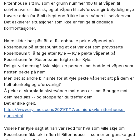
godt skrevet om en 17 åring som døde på sykehus fra
Rittenhouse sitt liv, som er grunn nummer 100 til at våpen til
hjerneblødning etter å ha blitt slått i ansiktet og skubbet hardt i
selvforsvar er idiotisk, og at våpen til selvforsvar gir betydelig mye
betongvegg av en aggressiv person. Hele sfæren av mulige
høyere odds for å bli drept enn å ikke bære våpen til selvforsvar.
utfall er her helt poengløst å diskutere, da selve hendelsen er
Det eskalerer situasjoner som ikke er farlige til dødelige
allerede hoppet forbi.
konfrontasjoner.
Utgangspunktet for handlingene til skaterboy og Grosskreutz
Noen kilder har påstått at Rittenhouse pekte våpenet på
relatert til skyte-episoden, starter ved at Rittenhouse har drept
Rosenbaum på et tidspunkt og at det var det som provoserte
Rosenbaum.
Rosenbaum til å følge etter Kyle -- Kyle pekte våpenet på
Det er gode indikasjoner på at begge disse feilvurderte
Rosenbaum før Rosenbaum fulgte etter Kyle.
trusselnivået Rittenhouse utgjorde i det han forsøkte å løpe
Det gir vel mening? Kyle skjøt en person som hadde et våpen som
mot politiet, hvis det i det hele tatt var trusselnivået det var
nesten pekte på ham.
opptatt av, og som følge av dette eskalerte de situasjonen
Men det at andre blir sinte for at Kyle pekte våpenet sitt på dem er
tilbake til det ekstreme. Det kan ikke tas for gitt at de ville
helt utenkelig og uforsvarlig?
vurdert eller handlet bedre dersom det ikke hadde vært et
Å peke et skarpladd skytevåpen mot noen er som å hugge mot
skytevåpen involvert.
dem med øks -- og stoppe før du treffer dem.
Det er ikke greit.
Det er ingen som påstår dette, så jeg forstår ikke hvorfor du
https://www.nytimes.com/2021/11/17/opinion/kyle-rittenhouse-
nevner det. Det var ikke en kamp mellom nazist-julenisser og
guns.html
tornadohaier heller.
Videre har Kyle sagt at han var redd for hva som ville skje om
Rosenbaum fikk tak i riflen til Rittenhouse -- som er en ganske god