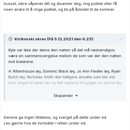
trussel, sikre våpenet ditt og disarmer deg, ring politiet eller få
noen andre til å ringe politiet, og bli på åstedet til de kommer.
Kirikovski
skrev (På 5.12.2021 den 6.23):
Kyle var ikke der alene den natten så det må nødvendigvis
være en sammensvergelse mellom de som var der den natten
mot brødrene.
A: Rittenhouse løy, Dominic Black løy, Jo Ann Fiedler løy, Ryan
Bulch løy, Nicholas Smith den tidligere ansatte som ble vist
hvor stigen til taket var og fikk nøklene til bygget av eierne løy.
B: Car Source folka som ble fotografert og filmet sammen med
Ekspander
flere av de ovennevnte tidligere på dagen løy.
Eierene ga ingen tillatelse, og sverget på dette under ed.
Les gjerne hva de formidlet i retten under ed: