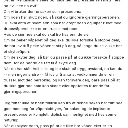
no evil see no evil":
Om vi bruker denne saken som presedens:
Om noen har skutt noen, så skal du ignorere gjerningspersonen.
Du skal anta at hvem enn som har drept noen og løper rundt med
drapsvåpenet ikke er en trussel mot noen.
Hvis de sier noe skal du skal tro hva enn de sier.
Om de peker våpenet på deg skal du ikke forsøke å stoppe dem,
de har lov til å peke våpenet sitt på deg, så lenge du selv ikke har
et skytevåpen.
Om de skyter deg, så bør du passe på at du ikke forsøkte å stoppe
dem, for da hadde de rett til å skyte deg.
Når du har stått helt stille og ble skutt på trygg avstand, da kan du
-- men ingen andre -- få lov til å anta at vedkommende er en
trussel, mot deg personlig, og kan forsvare deg, bare pass på at
du ikke gjør noe som kan skade eller oppfattes truende for
gjerningspersonen.
Jeg fatter ikke at noen faktisk kan tro at denne saken har ført noe
godt med seg for våpenlobbyen, for saken og de impliserte
presendense er komplett idiotisk sammenlignet med hva som er
naturlig:
Når du skyter noen, pass på at de ikke har våpen eller er en