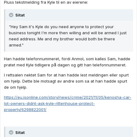
Pluss tekstmelding fra Kyle til en av eierene:
Sitat
"Hey Sam it's Kyle do you need anyone to protect your
business tonight I'm more then willing and will be armed I just
need address. Me and my brother would both be thwre
armed."
Han hadde telefonnummeret, fordi Anmol, som kalles Sam, hadde
pratet med Kyle tidligere på dagen og gitt han telefonnummeret.
I rettsalen nektet Sam for at han hadde lest meldingen eller spurt
om hjelp. Dette ble motsagt av andre som sa at han hadde spurt
de om hjelp.
https://eu.jsonline.com/story/news/crime/2021/11/05/kenosha-car-
lot-owners-didnt-ask-kyle-rittenhouse-protect-
property/6298822001/
Sitat