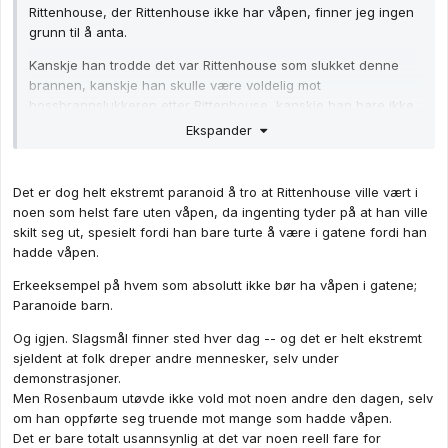
Rittenhouse, der Rittenhouse ikke har våpen, finner jeg ingen
grunn til å anta.
Kanskje han trodde det var Rittenhouse som slukket denne
brannen, kanskje han skulle være voldelig mot
bossbrannslukkeren etter Rittenhouse, kanskje han bare ikke
likte de han anså som opposisjonen, kanskje han bare var en
Ekspander
aggressiv drittsekk som ønsket å lage bråk. Igjen ønsker du å
diskutere i en meningsløs hypotetisk sfære.
Det er dog helt ekstremt paranoid å tro at Rittenhouse ville vært i
Ikke sikkert Hubert ville gjort det, kanskje noen andre ville gjort
noen som helst fare uten våpen, da ingenting tyder på at han ville
det. Kanskje Hubert ville gjort det fordi han ikke anså det som
skilt seg ut, spesielt fordi han bare turte å være i gatene fordi han
godt nok at våpenet var lagt ned, kanskje han ville angrepet
hadde våpen.
fordi han ikke egentlig angrep for å stoppe flere fra å bli
skadet men for å "ta" den som hadde drept noen.
Erkeeksempel på hvem som absolutt ikke bør ha våpen i gatene;
Paranoide barn.
Du substraherer det viktigste momentet fra en situasjon og
later som om det er meningsfult å hypotetisere videre uten.
Og igjen. Slagsmål finner sted hver dag -- og det er helt ekstremt
Det er det ikke. Hvis Rittenhouse ikke har våpen så hadde ikke
sjeldent at folk dreper andre mennesker, selv under
den samme situasjonen oppstått. Det er din påstand at de nye
demonstrasjoner.
situasjonen som ville ha oppstått hadde vært bedre. Du hevder
Men Rosenbaum utøvde ikke vold mot noen andre den dagen, selv
at da ville ingen ha dødd eller blitt hardt skadet. Det er mulig,
om han oppførte seg truende mot mange som hadde våpen.
det er også fullt mulig at det er bare tull. Avisen kunne like
Det er bare totalt usannsynlig at det var noen reell fare for