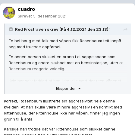
cuadro
Skrevet
5. desember 2021
Red Frostraven
skrev (På 4.12.2021 den 23.13):
En hel haug med folk med våpen fikk Rosenbaum tett innpå
seg med truende oppførsel.
En annen person slukket en brann i et søppelspann som
Rosenbaum og andre skubbet mot en bensinstasjon, uten at
Rosenbaum reagerte voldelig.
Kyle har selv forklart at han ikke ville vært der uten våpenet.
Ekspander
...hva var det med Kyle som skulle tilsi at han ville fått
oppmerksomhet fra Rosenbaum -- foruten våpenet?
Korrekt, Rosenbaum illustrerte sin aggressivitet hele denne
kvelden. At han skulle være mindre aggressiv i en konflikt med
Rittenhouse, der Rittenhouse ikke har våpen, finner jeg ingen
grunn til å anta.
Kanskje han trodde det var Rittenhouse som slukket denne
brannen, kanskje han skulle være voldelig mot