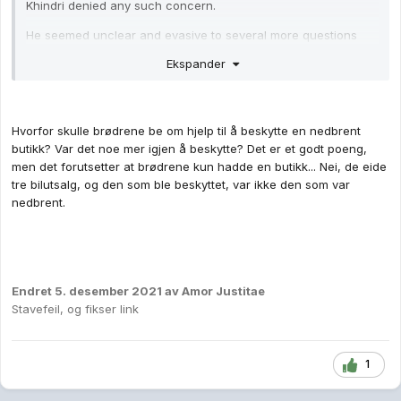
Khindri denied any such concern.
He seemed unclear and evasive to several more questions
from Chirafisi about the extent of the business losses,
Ekspander
whether it was insured or if the family had hired a lawyer to
deal with the insurance company.
Khindri also seemed to be confused about who he might have
Hvorfor skulle brødrene be om hjelp til å beskytte en nedbrent
seen where and when on Aug. 25th, but repeatedly
butikk? Var det noe mer igjen å beskytte? Det er et godt poeng,
maintained he made no efforts to obtain the protection of
men det forutsetter at brødrene kun hadde en butikk... Nei, de eide
Rittenhouse's group.
tre bilutsalg, og den som ble beskyttet, var ikke den som var
"So, were you just willing to let your property be damaged on
nedbrent.
the 25th? You just resigned yourself to it?"
Khindri said he didn't know.
Endret
5. desember 2021
av Amor Justitae
Stavefeil, og fikser link
1