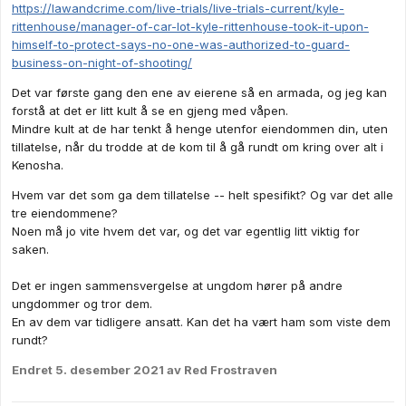
https://lawandcrime.com/live-trials/live-trials-current/kyle-
rittenhouse/manager-of-car-lot-kyle-rittenhouse-took-it-upon-
himself-to-protect-says-no-one-was-authorized-to-guard-
business-on-night-of-shooting/
Det var første gang den ene av eierene så en armada, og jeg kan
forstå at det er litt kult å se en gjeng med våpen.
Mindre kult at de har tenkt å henge utenfor eiendommen din, uten
tillatelse, når du trodde at de kom til å gå rundt om kring over alt i
Kenosha.
Hvem var det som ga dem tillatelse -- helt spesifikt? Og var det alle
tre eiendommene?
Noen må jo vite hvem det var, og det var egentlig litt viktig for
saken.
Det er ingen sammensvergelse at ungdom hører på andre
ungdommer og tror dem.
En av dem var tidligere ansatt. Kan det ha vært ham som viste dem
rundt?
Endret
5. desember 2021
av Red Frostraven