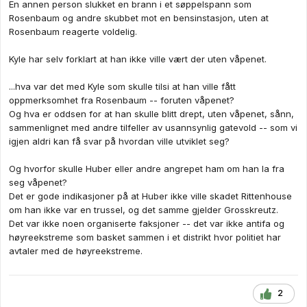
En annen person slukket en brann i et søppelspann som
Rosenbaum og andre skubbet mot en bensinstasjon, uten at
Rosenbaum reagerte voldelig.
Kyle har selv forklart at han ikke ville vært der uten våpenet.
...hva var det med Kyle som skulle tilsi at han ville fått
oppmerksomhet fra Rosenbaum -- foruten våpenet?
Og hva er oddsen for at han skulle blitt drept, uten våpenet, sånn,
sammenlignet med andre tilfeller av usannsynlig gatevold -- som vi
igjen aldri kan få svar på hvordan ville utviklet seg?
Og hvorfor skulle Huber eller andre angrepet ham om han la fra
seg våpenet?
Det er gode indikasjoner på at Huber ikke ville skadet Rittenhouse
om han ikke var en trussel, og det samme gjelder Grosskreutz.
Det var ikke noen organiserte faksjoner -- det var ikke antifa og
høyreekstreme som basket sammen i et distrikt hvor politiet har
avtaler med de høyreekstreme.
2