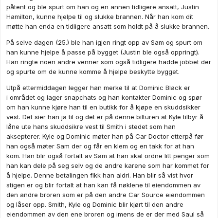
Hvem var det som ga dem tillatelse -- helt spesifikt? Og var
påtent og ble spurt om han og en annen tidligere ansatt, Justin
det alle tre eiendommene?
Hamilton, kunne hjelpe til og slukke brannen. Når han kom dit
Noen må jo vite hvem det var, og det var egentlig litt viktig for
møtte han enda en tidligere ansatt som holdt på å slukke brannen.
saken.
På selve dagen (25.) ble han igjen ringt opp av Sam og spurt om
Det er ingen sammensvergelse at ungdom hører på andre
han kunne hjelpe å passe på bygget (Justin ble også oppringt).
ungdommer og tror dem.
Han ringte noen andre venner som også tidligere hadde jobbet der
En av dem var tidligere ansatt. Kan det ha vært ham som viste
og spurte om de kunne komme å hjelpe beskytte bygget.
dem rundt?
Utpå ettermiddagen legger han merke til at Dominic Black er
i området og lager snapchats og han kontakter Dominic og spør
om han kunne kjøre han til en butikk for å kjøpe en skuddsikker
vest. Det sier han ja til og det er på denne bilturen at Kyle tilbyr å
låne ute hans skuddsikre vest til Smith i stedet som han
aksepterer. Kyle og Dominic møter han på Car Doctor etterpå før
han også møter Sam der og får en klem og en takk for at han
kom. Han blir også fortalt av Sam at han skal ordne litt penger som
han kan dele på seg selv og de andre karene som har kommet for
å hjelpe. Denne betalingen fikk han aldri. Han blir så vist hvor
stigen er og blir fortalt at han kan få nøklene til eiendommen av
den andre broren som er på den andre Car Source eiendommen
og låser opp. Smith, Kyle og Dominic blir kjørt til den andre
eiendommen av den ene broren og imens de er der med Saul så