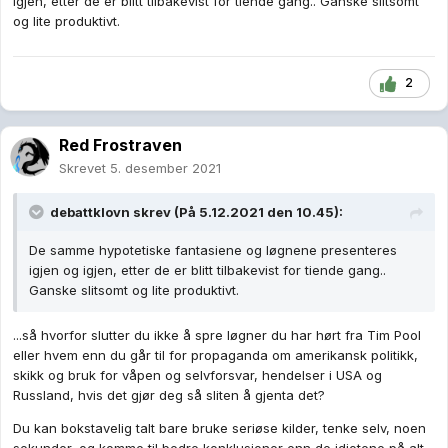
igjen, etter de er blitt tilbakevist for tiende gang.. Ganske slitsomt
og lite produktivt.
2
Red Frostraven
Skrevet
5. desember 2021
debattklovn
skrev (På 5.12.2021 den 10.45):
De samme hypotetiske fantasiene og løgnene presenteres
igjen og igjen, etter de er blitt tilbakevist for tiende gang..
Ganske slitsomt og lite produktivt.
...så hvorfor slutter du ikke å spre løgner du har hørt fra Tim Pool
eller hvem enn du går til for propaganda om amerikansk politikk,
skikk og bruk for våpen og selvforsvar, hendelser i USA og
Russland, hvis det gjør deg så sliten å gjenta det?
Du kan bokstavelig talt bare bruke seriøse kilder, tenke selv, noen