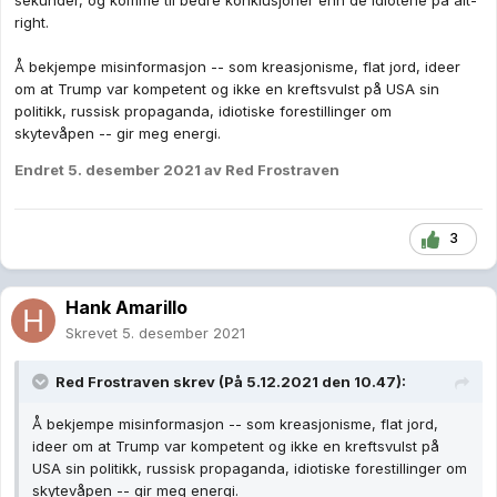
sekunder, og komme til bedre konklusjoner enn de idiotene på alt-
right.
Å bekjempe misinformasjon -- som kreasjonisme, flat jord, ideer
om at Trump var kompetent og ikke en kreftsvulst på USA sin
politikk, russisk propaganda, idiotiske forestillinger om
skytevåpen -- gir meg energi.
Endret
5. desember 2021
av Red Frostraven
3
Hank Amarillo
Skrevet
5. desember 2021
Red Frostraven
skrev (På 5.12.2021 den 10.47):
Å bekjempe misinformasjon -- som kreasjonisme, flat jord,
ideer om at Trump var kompetent og ikke en kreftsvulst på
USA sin politikk, russisk propaganda, idiotiske forestillinger om
skytevåpen -- gir meg energi.