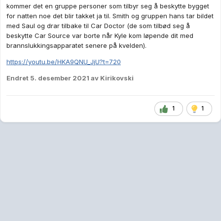
kommer det en gruppe personer som tilbyr seg å beskytte bygget
for natten noe det blir takket ja til. Smith og gruppen hans tar bildet
med Saul og drar tilbake til Car Doctor (de som tilbød seg å
beskytte Car Source var borte når Kyle kom løpende dit med
brannslukkingsapparatet senere på kvelden).
https://youtu.be/HKA9QNU_JjU?t=720
Endret
5. desember 2021
av Kirikovski
1
1