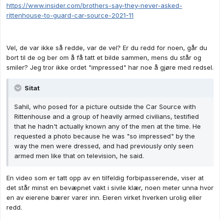
https://www.insider.com/brothers-say-they-never-asked-
rittenhouse-to-guard-car-source-2021-11
Vel, de var ikke så redde, var de vel? Er du redd for noen, går du
bort til de og ber om å få tatt et bilde sammen, mens du står og
smiler? Jeg tror ikke ordet "impressed" har noe å gjøre med redsel.
Sitat
Sahil, who posed for a picture outside the Car Source with
Rittenhouse and a group of heavily armed civilians, testified
that he hadn't actually known any of the men at the time. He
requested a photo because he was "so impressed" by the
way the men were dressed, and had previously only seen
armed men like that on television, he said.
En video som er tatt opp av en tilfeldig forbipasserende, viser at
det står minst en bevæpnet vakt i sivile klær, noen meter unna hvor
en av eierene bærer varer inn. Eieren virket hverken urolig eller
redd.