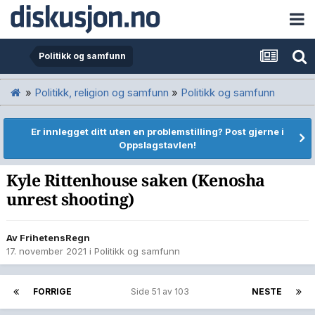
Politikk og samfunn
»
Politikk, religion og samfunn
»
Politikk og samfunn
Er innlegget ditt uten en problemstilling? Post gjerne i
Oppslagstavlen!
Kyle Rittenhouse saken (Kenosha
unrest shooting)
Av
FrihetensRegn
17. november 2021
i
Politikk og samfunn
FORRIGE
Side 51 av 103
NESTE