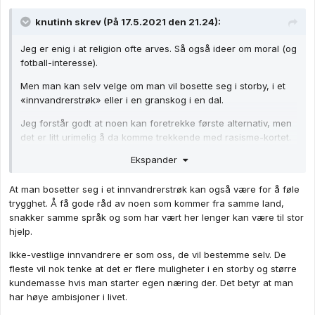
knutinh
skrev (På 17.5.2021 den 21.24):
Jeg er enig i at religion ofte arves. Så også ideer om moral (og
fotball-interesse).
Men man kan selv velge om man vil bosette seg i storby, i et
«innvandrerstrøk» eller i en granskog i en dal.
Jeg forstår godt at noen kan foretrekke første alternativ, men
det er litt urimelig å da komme trekkende med rasisme-kortet.
Samfunnet ønsker så inderlig at du skal ta en utdanning, få en
Ekspander
jobb, bli med på dugnad, se gullrekka på fredag, bli med og
bowle med jobben på onsdag. Du har andre planer, og så blir
At man bosetter seg i et innvandrerstrøk kan også være for å føle
du støtt over at du ikke er fullverdig integrert?
trygghet. Å få gode råd av noen som kommer fra samme land,
-k
snakker samme språk og som har vært her lenger kan være til stor
hjelp.
Ikke-vestlige innvandrere er som oss, de vil bestemme selv. De
fleste vil nok tenke at det er flere muligheter i en storby og større
kundemasse hvis man starter egen næring der. Det betyr at man
har høye ambisjoner i livet.