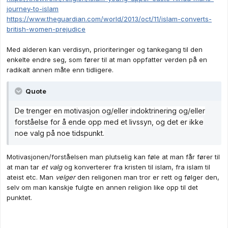
journey-to-islam
https://www.theguardian.com/world/2013/oct/11/islam-converts-
british-women-prejudice
Med alderen kan verdisyn, prioriteringer og tankegang til den
enkelte endre seg, som fører til at man oppfatter verden på en
radikalt annen måte enn tidligere.
Quote
De trenger en motivasjon og/eller indoktrinering og/eller
forståelse for å ende opp med et livssyn, og det er ikke
noe valg på noe tidspunkt.
Motivasjonen/forståelsen man plutselig kan føle at man får fører til
at man tar
et valg
og konverterer fra kristen til islam, fra islam til
ateist etc. Man
velger
den religonen man tror er rett og følger den,
selv om man kanskje fulgte en annen religion like opp til det
punktet.