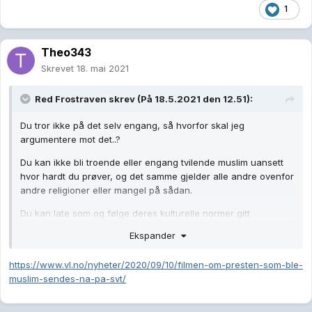
1
Theo343
Skrevet
18. mai 2021
Red Frostraven
skrev (På 18.5.2021 den 12.51):
Du tror ikke på det selv engang, så hvorfor skal jeg
argumentere mot det..?
Du kan ikke bli troende eller engang tvilende muslim uansett
hvor hardt du prøver, og det samme gjelder alle andre ovenfor
andre religioner eller mangel på sådan.
Du kan late som og følge deres kulturelle normer gitt
tilstrekkelig motivasjon, men ikke tro.
Ekspander
De trenger en motivasjon og/eller indoktrinering og/eller
forståelse for å ende opp med et livssyn, og det er ikke noe
https://www.vl.no/nyheter/2020/09/10/filmen-om-presten-som-ble-
valg på noe tidspunkt.
muslim-sendes-na-pa-svt/
...