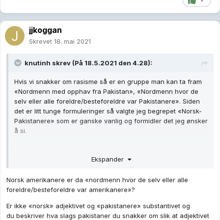
jjkoggan
Skrevet
18. mai 2021
knutinh
skrev (På 18.5.2021 den 4.28):
Hvis vi snakker om rasisme så er en gruppe man kan ta fram
«Nordmenn med opphav fra Pakistan», «Nordmenn hvor de
selv eller alle foreldre/besteforeldre var Pakistanere». Siden
det er litt tunge formuleringer så valgte jeg begrepet «Norsk-
Pakistanere» som er ganske vanlig og formidler det jeg ønsker
å si.
-k
Ekspander
Norsk amerikanere er da «nordmenn hvor de selv eller alle
foreldre/besteforeldre var amerikanere»?
Er ikke «norsk» adjektivet og «pakistanere» substantivet og
du beskriver hva slags pakistaner du snakker om slik at adjektivet