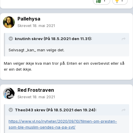
1
1
Pallehysa
Skrevet
18. mai 2021
knutinh
skrev (På 18.5.2021 den 11.31):
Selvsagt _kan_ man velge det.
Man velger ikkje kva man tror på. Enten er ein overbevist eller så
er ein det ikkje.
Red Frostraven
Skrevet
18. mai 2021
Theo343
skrev (På 18.5.2021 den 19.24):
https://www.vl.no/nyheter/2020/09/10/filmen-om-presten-
som-ble-muslim-sendes-na-pa-svt/