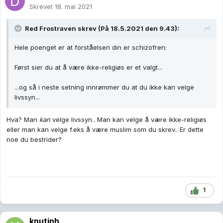
Skrevet
18. mai 2021
Red Frostraven
skrev (På 18.5.2021 den 9.43):
Hele poenget er at forståelsen din er schizofren:
Først sier du at å være ikke-religiøs er et valgt...
...og så i neste setning innrømmer du at du ikke kan velge
livssyn...
Hva? Man
kan
velge livssyn.. Man kan velge å være ikke-religiøs
eller man kan velge f.eks å være muslim som du skrev.. Er dette
noe du bestrider?
1
knutinh