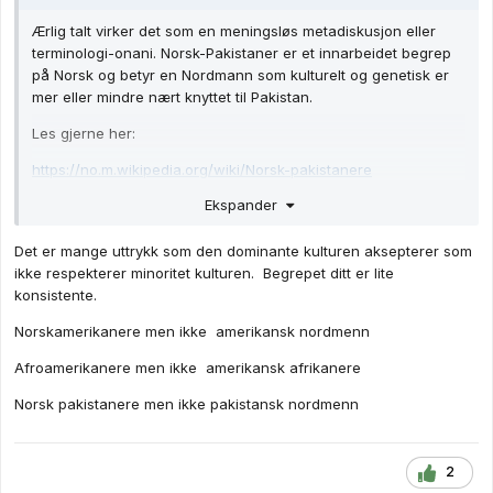
Ærlig talt virker det som en meningsløs metadiskusjon eller
terminologi-onani. Norsk-Pakistaner er et innarbeidet begrep
på Norsk og betyr en Nordmann som kulturelt og genetisk er
mer eller mindre nært knyttet til Pakistan.
Les gjerne her:
https://no.m.wikipedia.org/wiki/Norsk-pakistanere
Ekspander
-k
Det er mange uttrykk som den dominante kulturen aksepterer som
ikke respekterer minoritet kulturen. Begrepet ditt er lite
konsistente.
Norskamerikanere men ikke amerikansk nordmenn
Afroamerikanere men ikke amerikansk afrikanere
Norsk pakistanere men ikke pakistansk nordmenn
2