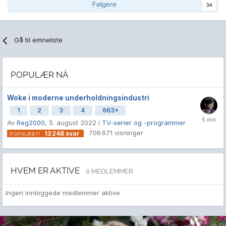
Følgere
34
Gå til emneliste
POPULÆR NÅ
Woke i moderne underholdningsindustri
1
2
3
4
663
Av
Reg2000
,
5. august 2022
i
TV-serier og -programmer
706 671
visninger
13 248
svar
HVEM ER AKTIVE
0 MEDLEMMER
Ingen innloggede medlemmer aktive