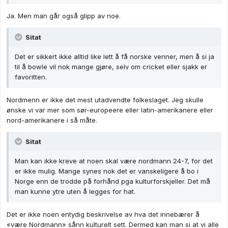
Ja. Men man går også glipp av noe.
Sitat
Det er sikkert ikke alltid like lett å få norske venner, men å si ja
til å bowle vil nok mange gjøre, selv om cricket eller sjakk er
favoritten.
Nordmenn er ikke det mest utadvendte folkeslaget. Jeg skulle
ønske vi var mer som sør-europeere eller latin-amerikanere eller
nord-amerikanere i så måte.
Sitat
Man kan ikke kreve at noen skal være nordmann 24-7, for det
er ikke mulig. Mange synes nok det er vanskeligere å bo i
Norge enn de trodde på forhånd pga kulturforskjeller. Det må
man kunne ytre uten å legges for hat.
Det er ikke noen entydig beskrivelse av hva det innebærer å
«være Nordmann» sånn kulturelt sett. Dermed kan man si at vi alle