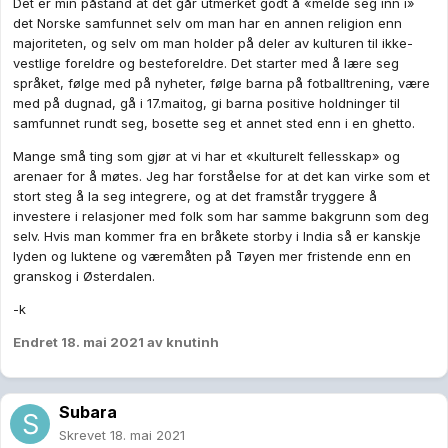
Det er min påstand at det går utmerket godt å «melde seg inn i»
det Norske samfunnet selv om man har en annen religion enn
majoriteten, og selv om man holder på deler av kulturen til ikke-
vestlige foreldre og besteforeldre. Det starter med å lære seg
språket, følge med på nyheter, følge barna på fotballtrening, være
med på dugnad, gå i 17.maitog, gi barna positive holdninger til
samfunnet rundt seg, bosette seg et annet sted enn i en ghetto.
Mange små ting som gjør at vi har et «kulturelt fellesskap» og
arenaer for å møtes. Jeg har forståelse for at det kan virke som et
stort steg å la seg integrere, og at det framstår tryggere å
investere i relasjoner med folk som har samme bakgrunn som deg
selv. Hvis man kommer fra en bråkete storby i India så er kanskje
lyden og luktene og væremåten på Tøyen mer fristende enn en
granskog i Østerdalen.
-k
Endret
18. mai 2021
av knutinh
Subara
Skrevet
18. mai 2021