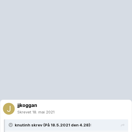
Der for vil over 90% av konservative ha samme religion og
religiøse tro som sine foreldre, med mindre ekstrem tro om de
har gått på en sekulær ikke-religiøs skole, mens ikke-
konservative i større grad påvirkes av skolen og mindre av
foreldrene.
https://www.pewresearch.org/fact-tank/2020/09/10/10-key-
findings-about-the-religious-lives-of-u-s-teens-and-their-
parents/
jjkoggan
Skrevet
18. mai 2021
knutinh
skrev (På 18.5.2021 den 4.28):