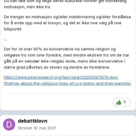
Du kan late som og følge deres kulturelle normer gitt tilstrekkelig
motivasjon, men ikke tro.
De trenger en motivasjon og/eller indoktrinering og/eller forståelse
for å ende opp med et livssyn, og det er ikke noe valg på noe
tidspunkt.
...
Der for vil over 90% av konservative ha samme religion og
religiøse tro som sine foreldre, med mindre ekstrem tro om de har
gått på en sekulær ikke-religiøs skole, mens ikke-konservative i
større grad påvirkes av skolen og mindre av foreldrene.
https://www.pewresearch.org/fact-tank/2020/09/10/10-key-
findings-about-the-religious-lives-of-u-s-teens-and-their-parents/
1
debattklovn
Skrevet
18. mai 2021