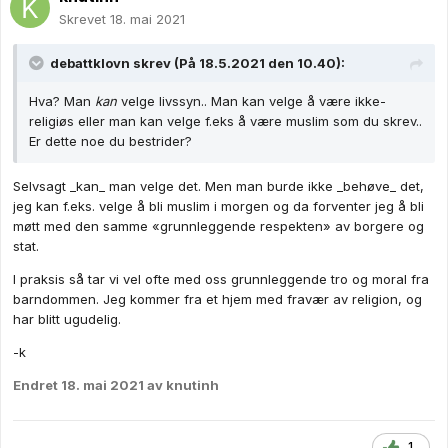
Skrevet
18. mai 2021
debattklovn
skrev (På 18.5.2021 den 10.40):
Hva? Man
kan
velge livssyn.. Man kan velge å være ikke-
religiøs eller man kan velge f.eks å være muslim som du skrev..
Er dette noe du bestrider?
Selvsagt _kan_ man velge det. Men man burde ikke _behøve_ det,
jeg kan f.eks. velge å bli muslim i morgen og da forventer jeg å bli
møtt med den samme «grunnleggende respekten» av borgere og
stat.
I praksis så tar vi vel ofte med oss grunnleggende tro og moral fra
barndommen. Jeg kommer fra et hjem med fravær av religion, og
har blitt ugudelig.
-k
Endret
18. mai 2021
av knutinh
1