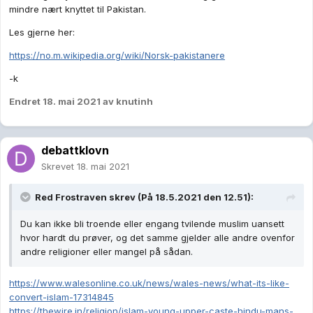
mindre nært knyttet til Pakistan.
Les gjerne her:
https://no.m.wikipedia.org/wiki/Norsk-pakistanere
-k
Endret
18. mai 2021
av knutinh
debattklovn
Skrevet
18. mai 2021
Red Frostraven
skrev (På 18.5.2021 den 12.51):
Du kan ikke bli troende eller engang tvilende muslim uansett
hvor hardt du prøver, og det samme gjelder alle andre ovenfor
andre religioner eller mangel på sådan.
https://www.walesonline.co.uk/news/wales-news/what-its-like-
convert-islam-17314845
https://thewire.in/religion/islam-young-upper-caste-hindu-mans-