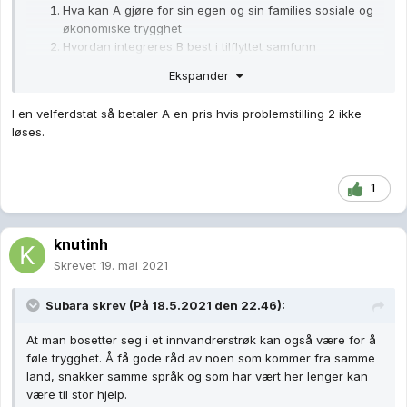
Hva kan A gjøre for sin egen og sin families sosiale og
økonomiske trygghet
Hvordan integreres B best i tilflyttet samfunn
Ekspander
Det er urealistisk og etisk vikarierende å forvente A å
prioritere problemstilling 2.
I en velferdstat så betaler A en pris hvis problemstilling 2 ikke
løses.
1
knutinh
Skrevet
19. mai 2021
Subara
skrev (På 18.5.2021 den 22.46):
At man bosetter seg i et innvandrerstrøk kan også være for å
føle trygghet. Å få gode råd av noen som kommer fra samme
land, snakker samme språk og som har vært her lenger kan
være til stor hjelp.