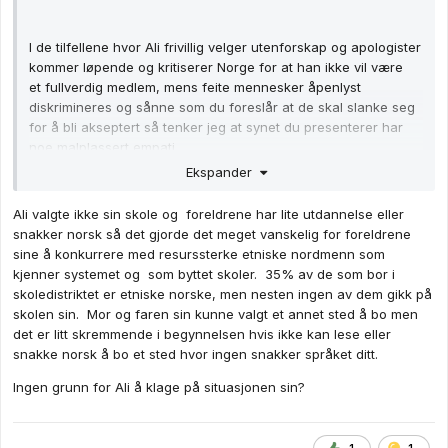
I de tilfellene hvor Ali frivillig velger utenforskap og apologister
kommer løpende og kritiserer Norge for at han ikke vil være
et fullverdig medlem, mens feite mennesker åpenlyst
diskrimineres og sånne som du foreslår at de skal slanke seg
for å bli akseptert så tenker jeg at synet du presenterer har
noe malplassert empati.
Ekspander
Det fulle bildet er opplagt mer nyansert enn de «rene»
eksemplene som blir presentert her, men de er oppklarende
Ali valgte ikke sin skole og foreldrene har lite utdannelse eller
for å forstå debattantens syn.
snakker norsk så det gjorde det meget vanskelig for foreldrene
sine å konkurrere med resurssterke etniske nordmenn som
-k
kjenner systemet og som byttet skoler. 35% av de som bor i
skoledistriktet er etniske norske, men nesten ingen av dem gikk på
skolen sin. Mor og faren sin kunne valgt et annet sted å bo men
det er litt skremmende i begynnelsen hvis ikke kan lese eller
snakke norsk å bo et sted hvor ingen snakker språket ditt.
Ingen grunn for Ali å klage på situasjonen sin?