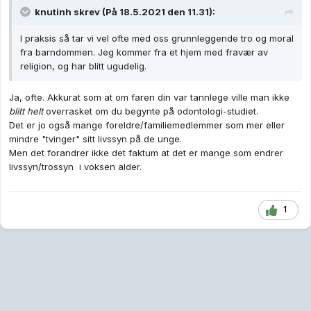
knutinh
skrev (På 18.5.2021 den 11.31):
I praksis så tar vi vel ofte med oss grunnleggende tro og moral
fra barndommen. Jeg kommer fra et hjem med fravær av
religion, og har blitt ugudelig.
Ja, ofte. Akkurat som at om faren din var tannlege ville man ikke
blitt helt
overrasket om du begynte på odontologi-studiet.
Det er jo også mange foreldre/familiemedlemmer som mer eller
mindre "tvinger" sitt livssyn på de unge.
Men det forandrer ikke det faktum at det er mange som endrer
livssyn/trossyn i voksen alder.
1