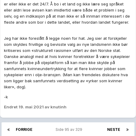
er eller ikke er det 24/7. Å bo i et land og ikke lære seg språket
eller aldri lese avisen kan imidlertid være både et problem i seg
selv, og en indikasjon på at man ikke er så innmari interessert i de
fleste andre som bor i dette landet, eller hvordan landet fungerer.
Jeg har ikke foreslått å legge noen for hat. Jeg sier at forskjeller
som skyldes frivillige og bevisste valg av nye landsmenn ikke bør
kritiseres som «strukturell rasisme» utført av den Norske stat.
Ganske analogt med at hvis kvinner foretrekker å være sykepleier
framfor å jobbe på oljeplatform så kan man ikke skylde på
samfunnets kvinneundertrykking for at flere kvinner jobber som
sykepleier enn i olje-bransjen. (Man kan fremdeles diskutere hva
som ligger bak samfunnets verdisetting av «yrker som kvinner
liker», dog).
-k
Endret
19. mai 2021
av knutinh
FORRIGE
Side 95 av 329
NESTE