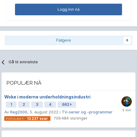
Logg inn nå
Følgere
8
Gå til emneliste
POPULÆR NÅ
Woke i moderne underholdningsindustri
1
2
3
4
662
Av
Reg2000
,
5. august 2022
i
TV-serier og -programmer
706 484
visninger
13 237
svar