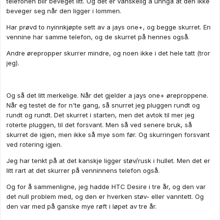
telefonen blir beveget litt. Og det er vanskelig å unngå at den ikke
beveger seg når den ligger i lommen.
Har prøvd to nyinnkjøpte sett av a jays one+, og begge skurret. En
vennine har samme telefon, og de skurret på hennes også.
Andre ørepropper skurrer mindre, og noen ikke i det hele tatt (tror
jeg).
Og så det litt merkelige. Når det gjelder a jays one+ øreproppene.
Når eg testet de for n'te gang, så snurret jeg pluggen rundt og
rundt og rundt. Det skurret i starten, men det avtok til mer jeg
roterte pluggen, til det forsvant. Men så ved senere bruk, så
skurret de igjen, men ikke så mye som før. Og skurringen forsvant
ved rotering igjen.
Jeg har tenkt på at det kanskje ligger støv/rusk i hullet. Men det er
litt rart at det skurrer på venninnens telefon også.
Og for å sammenligne, jeg hadde HTC Desire i tre år, og den var
det null problem med, og den er hverken støv- eller vanntett. Og
den var med på ganske mye røft i løpet av tre år.