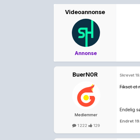
Videoannonse
Annonse
BuerN0R
Skrevet
19
Fikset et 
Endelig 
Medlemmer
Endret
19
1 222
129