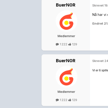
BuerN0R
Skrevet
19
Nå har vi 
Endret
21
Medlemmer
1 222
129
BuerN0R
Skrevet
24
Vi er 6 spil
Medlemmer
1 222
129