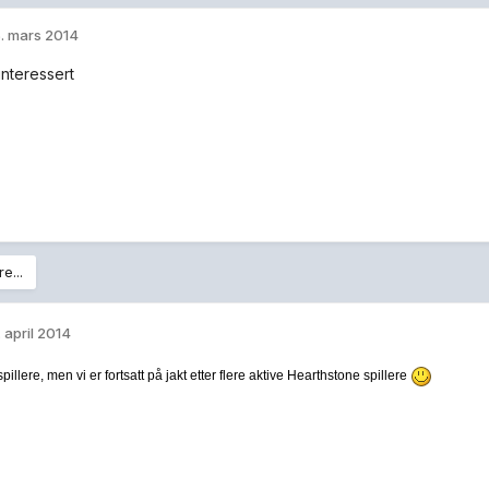
. mars 2014
interessert
e...
. april 2014
spillere, men vi er fortsatt på jakt etter flere aktive Hearthstone spillere