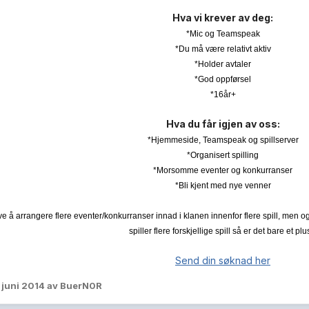
Hva vi krever av deg:
*Mic og Teamspeak
*Du må være relativt aktiv
*Holder avtaler
*God oppførsel
*16år+
Hva du får igjen av oss:
*Hjemmeside, Teamspeak og spillserver
*Organisert spilling
*Morsomme eventer og konkurranser
*Bli kjent med nye venner
øve å arrangere flere eventer/konkurranser innad i klanen innenfor flere spill, m
spiller flere forskjellige spill så er det bare et plu
Send din søknad her
. juni 2014
av BuerN0R