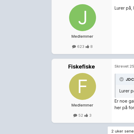
Lurer på,
Medlemmer
623
8
Fiskefiske
Skrevet
25
JDC
Lurer p
Er noe ga
Medlemmer
her på fo
52
3
2 uker sener