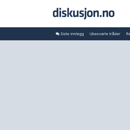
Siste innlegg
Ubesvarte tråder
Re