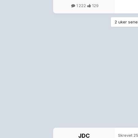
1 222
129
2 uker sener
JDC
Skrevet
25