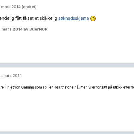
. mars 2014
(endret)
endelig fått fikset et skikkelig
søknadsskjema
. mars 2014
av BuerN0R
. mars 2014
lere i Injection Gaming som spiller Hearthstone nå, men vi er fortsatt på utkikk etter f