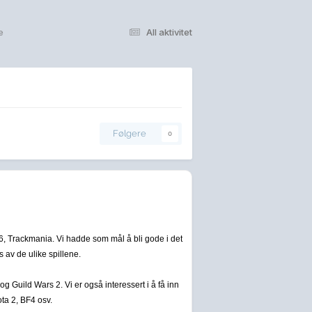
e
All aktivitet
Følgere
0
6, Trackmania. Vi hadde som mål å bli gode i det
s av de ulike spillene.
og Guild Wars 2. Vi er også interessert i å få inn
ota 2, BF4 osv.