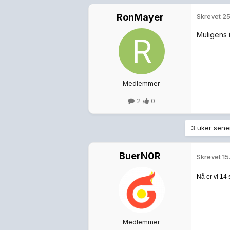
RonMayer
Skrevet
25
Muligens 
Medlemmer
2
0
3 uker sener
BuerN0R
Skrevet
15
Nå er vi 14 
Medlemmer