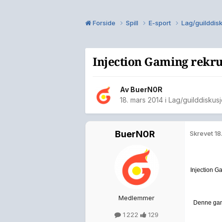
Forside
Spill
E-sport
Lag/guilddis
Injection Gaming rekru
Av
BuerN0R
18. mars 2014
i
Lag/guilddiskusj
BuerN0R
Skrevet
18
Injection G
Medlemmer
Denne gange
1 222
129