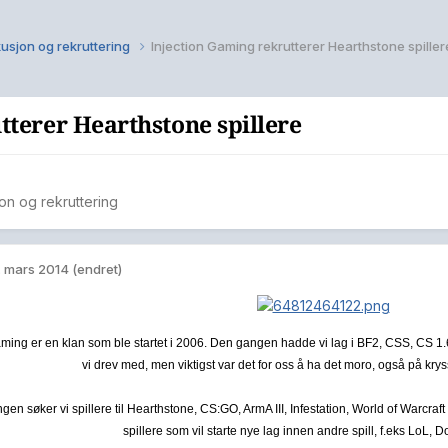
kusjon og rekruttering
Injection Gaming rekrutterer Hearthstone spiller
tterer Hearthstone spillere
on og rekruttering
. mars 2014
(endret)
aming er en klan som ble startet i 2006. Den gangen hadde vi lag i BF2, CSS, CS 1.
vi drev med, men viktigst var det for oss å ha det moro, også på krys
n søker vi spillere til Hearthstone, CS:GO, ArmA III, Infestation, World of Warcraft 
spillere som vil starte nye lag innen andre spill, f.eks LoL, D