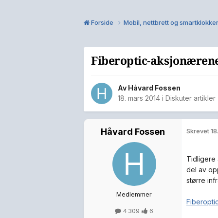
Forside
Mobil, nettbrett og smartklokke
Fiberoptic-aksjonærene
Av
Håvard Fossen
18. mars 2014
i
Diskuter artikle
Håvard Fossen
Skrevet
18
Tidligere
del av opp
større inf
Medlemmer
Fiberopti
4 309
6