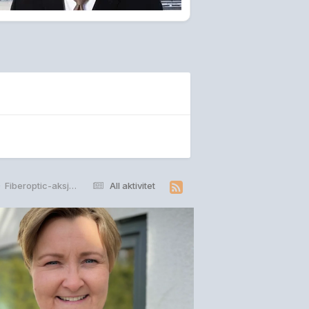
Fiberoptic-aksjonærene inn i Netel
All aktivitet