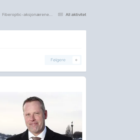
Fiberoptic-aksjonærene inn i Netel
All aktivitet
Følgere
0