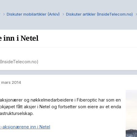
r
Diskuter mobilartikler (Arkiv)
Diskuter artikler (InsideTelecom.no)
 inn i Netel
r (InsideTelecom.no)
. mars 2014
 aksjonærer og nøkkelmedarbeidere i Fiberoptic har som en
kjøpet fått aksjer i Netel og fortsetter som eiere av et enda
rastrukturselskap.
c-aksjonærene inn i Netel