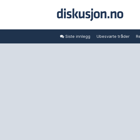
Siste innlegg
Ubesvarte tråder
Re