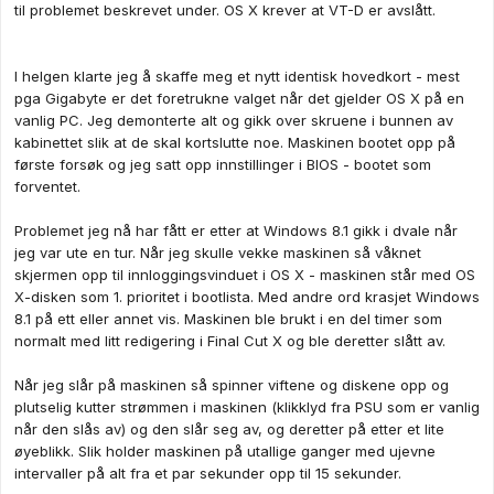
til problemet beskrevet under. OS X krever at VT-D er avslått.
I helgen klarte jeg å skaffe meg et nytt identisk hovedkort - mest
pga Gigabyte er det foretrukne valget når det gjelder OS X på en
vanlig PC. Jeg demonterte alt og gikk over skruene i bunnen av
kabinettet slik at de skal kortslutte noe. Maskinen bootet opp på
første forsøk og jeg satt opp innstillinger i BIOS - bootet som
forventet.
Problemet jeg nå har fått er etter at Windows 8.1 gikk i dvale når
jeg var ute en tur. Når jeg skulle vekke maskinen så våknet
skjermen opp til innloggingsvinduet i OS X - maskinen står med OS
X-disken som 1. prioritet i bootlista. Med andre ord krasjet Windows
8.1 på ett eller annet vis. Maskinen ble brukt i en del timer som
normalt med litt redigering i Final Cut X og ble deretter slått av.
Når jeg slår på maskinen så spinner viftene og diskene opp og
plutselig kutter strømmen i maskinen (klikklyd fra PSU som er vanlig
når den slås av) og den slår seg av, og deretter på etter et lite
øyeblikk. Slik holder maskinen på utallige ganger med ujevne
intervaller på alt fra et par sekunder opp til 15 sekunder.