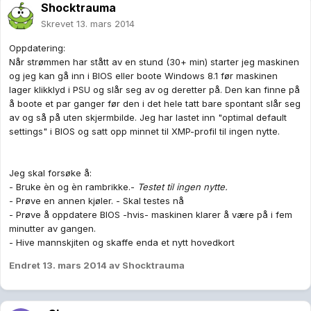
Shocktrauma
Skrevet
13. mars 2014
Oppdatering:
Når strømmen har stått av en stund (30+ min) starter jeg maskinen
og jeg kan gå inn i BIOS eller boote Windows 8.1 før maskinen
lager klikklyd i PSU og slår seg av og deretter på. Den kan finne på
å boote et par ganger før den i det hele tatt bare spontant slår seg
av og så på uten skjermbilde. Jeg har lastet inn "optimal default
settings" i BIOS og satt opp minnet til XMP-profil til ingen nytte.
Jeg skal forsøke å:
- Bruke èn og èn rambrikke.-
Testet til ingen nytte.
- Prøve en annen kjøler. - Skal testes nå
- Prøve å oppdatere BIOS -hvis- maskinen klarer å være på i fem
minutter av gangen.
- Hive mannskjiten og skaffe enda et nytt hovedkort
Endret
13. mars 2014
av Shocktrauma