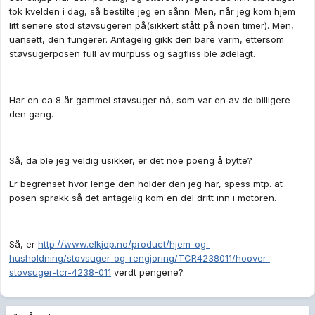
tok kvelden i dag, så bestilte jeg en sånn. Men, når jeg kom hjem
litt senere stod støvsugeren på(sikkert stått på noen timer). Men,
uansett, den fungerer. Antagelig gikk den bare varm, ettersom
støvsugerposen full av murpuss og sagfliss ble ødelagt.
Har en ca 8 år gammel støvsuger nå, som var en av de billigere
den gang.
Så, da ble jeg veldig usikker, er det noe poeng å bytte?
Er begrenset hvor lenge den holder den jeg har, spess mtp. at
posen sprakk så det antagelig kom en del dritt inn i motoren.
Så, er
http://www.elkjop.no/product/hjem-og-
husholdning/stovsuger-og-rengjoring/TCR4238011/hoover-
stovsuger-tcr-4238-011
verdt pengene?