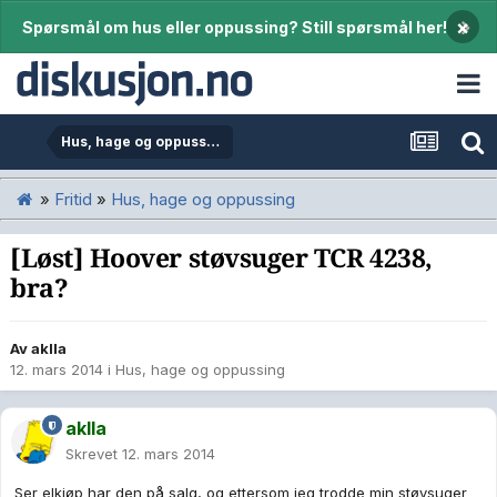
×
Spørsmål om hus eller oppussing? Still spørsmål her!
Hus, hage og oppussing
»
Fritid
»
Hus, hage og oppussing
[Løst] Hoover støvsuger TCR 4238,
bra?
Av
aklla
12. mars 2014
i
Hus, hage og oppussing
aklla
Skrevet
12. mars 2014
Ser elkjøp har den på salg, og ettersom jeg trodde min støvsuger