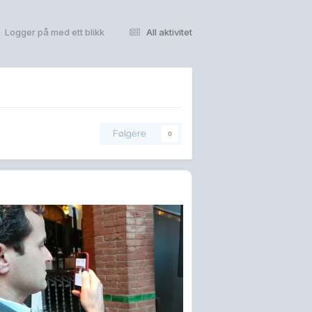
Logger på med ett blikk
All aktivitet
Følgere
0