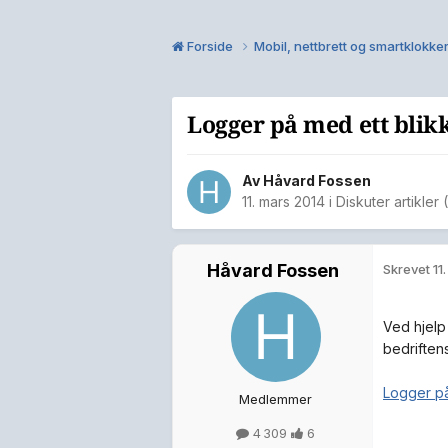
Forside
Mobil, nettbrett og smartklokke
Logger på med ett blik
Av
Håvard Fossen
11. mars 2014
i
Diskuter artikler
Håvard Fossen
Skrevet
11
Ved hjelp
bedriftens
Logger på
Medlemmer
4 309
6