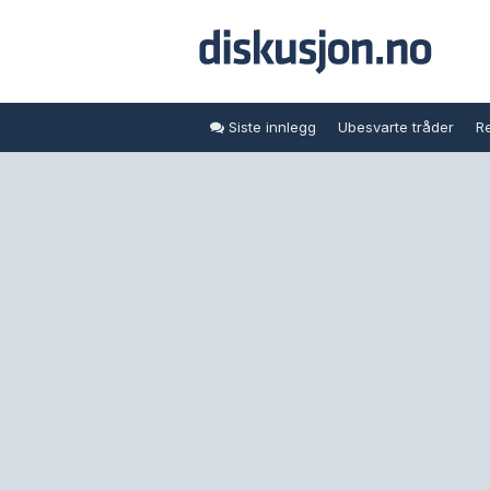
Siste innlegg
Ubesvarte tråder
Re