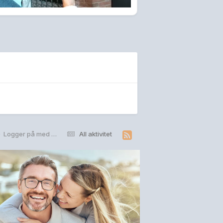
Logger på med ett blikk
All aktivitet