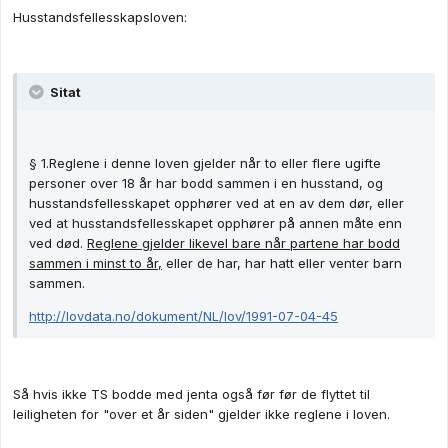
Husstandsfellesskapsloven:
Sitat
§ 1.Reglene i denne loven gjelder når to eller flere ugifte
personer over 18 år har bodd sammen i en husstand, og
husstandsfellesskapet opphører ved at en av dem dør, eller
ved at husstandsfellesskapet opphører på annen måte enn
ved død.
Reglene gjelder likevel bare når partene har bodd
sammen i minst to år,
eller de har, har hatt eller venter barn
sammen.
http://lovdata.no/dokument/NL/lov/1991-07-04-45
Så hvis ikke TS bodde med jenta også før før de flyttet til
leiligheten for "over et år siden" gjelder ikke reglene i loven.