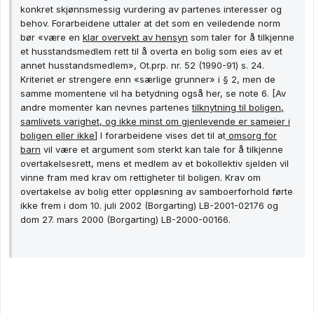
konkret skjønnsmessig vurdering av partenes interesser og
behov. Forarbeidene uttaler at det som en veiledende norm
bør «være en
klar overvekt av hensyn
som taler for å tilkjenne
et husstandsmedlem rett til å overta en bolig som eies av et
annet husstandsmedlem», Ot.prp. nr. 52 (1990-91) s. 24.
Kriteriet er strengere enn «særlige grunner» i § 2, men de
samme momentene vil ha betydning også her, se note 6. [Av
andre momenter kan nevnes partenes
tilknytning til boligen,
samlivets varighet, og ikke minst om gjenlevende er sameier i
boligen eller ikke
] I forarbeidene vises det til at
omsorg for
barn
vil være et argument som sterkt kan tale for å tilkjenne
overtakelsesrett, mens et medlem av et bokollektiv sjelden vil
vinne fram med krav om rettigheter til boligen. Krav om
overtakelse av bolig etter oppløsning av samboerforhold førte
ikke frem i dom 10. juli 2002 (Borgarting) LB-2001-02176 og
dom 27. mars 2000 (Borgarting) LB-2000-00166.