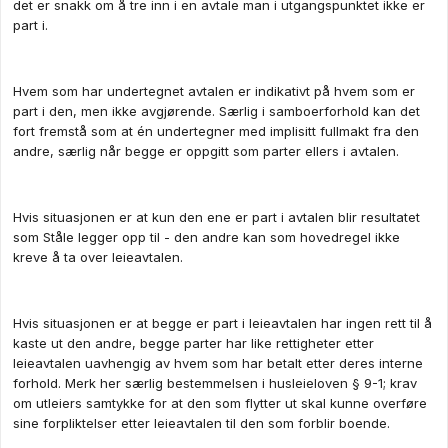
det er snakk om å tre inn i en avtale man i utgangspunktet ikke er
part i.
Hvem som har undertegnet avtalen er indikativt på hvem som er
part i den, men ikke avgjørende. Særlig i samboerforhold kan det
fort fremstå som at én undertegner med implisitt fullmakt fra den
andre, særlig når begge er oppgitt som parter ellers i avtalen.
Hvis situasjonen er at kun den ene er part i avtalen blir resultatet
som Ståle legger opp til - den andre kan som hovedregel ikke
kreve å ta over leieavtalen.
Hvis situasjonen er at begge er part i leieavtalen har ingen rett til å
kaste ut den andre, begge parter har like rettigheter etter
leieavtalen uavhengig av hvem som har betalt etter deres interne
forhold. Merk her særlig bestemmelsen i husleieloven § 9-1; krav
om utleiers samtykke for at den som flytter ut skal kunne overføre
sine forpliktelser etter leieavtalen til den som forblir boende.