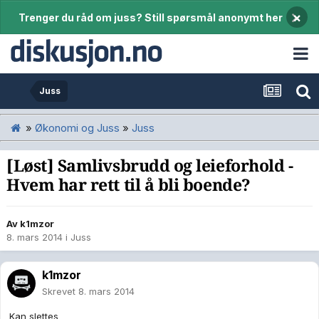
×
Trenger du råd om juss? Still spørsmål anonymt her
Juss
»
Økonomi og Juss
»
Juss
[Løst] Samlivsbrudd og leieforhold -
Hvem har rett til å bli boende?
Av
k1mzor
8. mars 2014
i
Juss
k1mzor
Skrevet
8. mars 2014
Kan slettes