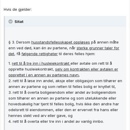
Hvis de gjelder:
Sitat
§ 3. Dersom
husstandsfellesskapet oppløses
på annen måte
enn ved død, kan én av partene, når
sterke grunner taler for
det
, få
følgende rettigheter
til deres felles hjem:
1.
rett til å tre inn i husleiekontrakt
eller avtale om rett til å
opprette husleiekontrakt,
selv om kontrakten eller avtalen er
opprettet i en annen av partenes navn
,
2. rett til å løse inn andel, aksje eller obligasjon som tilhører en
annen av partene og som retten til felles bolig er knyttet til,
3. rett til å overta boligeiendom eller andel av boligeiendom
som tilhører en annen av partene og som utelukkende eller
hovedsakelig har tjent til felles bolig, hvis ikke den andre har
odelsrett til eiendommen, eller den er ervervet fra hans eller
hennes slekt ved arv eller gave, og
4. rett til å overta eller tre inn i andel av vanlig innbo.