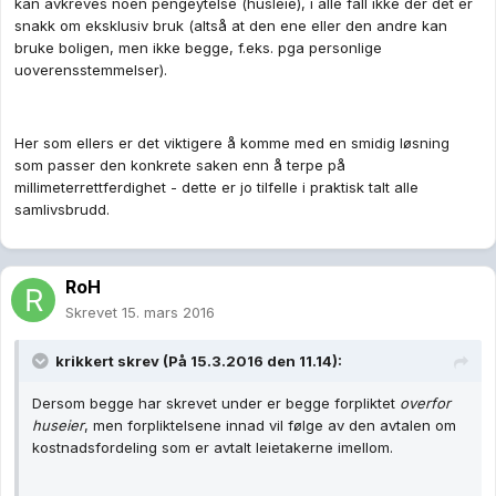
kan avkreves noen pengeytelse (husleie), i alle fall ikke der det er
snakk om eksklusiv bruk (altså at den ene eller den andre kan
bruke boligen, men ikke begge, f.eks. pga personlige
uoverensstemmelser).
Her som ellers er det viktigere å komme med en smidig løsning
som passer den konkrete saken enn å terpe på
millimeterrettferdighet - dette er jo tilfelle i praktisk talt alle
samlivsbrudd.
RoH
Skrevet
15. mars 2016
krikkert skrev (På 15.3.2016 den 11.14):
Dersom begge har skrevet under er begge forpliktet
overfor
huseier
, men forpliktelsene innad vil følge av den avtalen om
kostnadsfordeling som er avtalt leietakerne imellom.