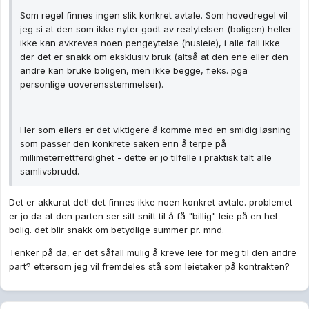
Som regel finnes ingen slik konkret avtale. Som hovedregel vil
jeg si at den som ikke nyter godt av realytelsen (boligen) heller
ikke kan avkreves noen pengeytelse (husleie), i alle fall ikke
der det er snakk om eksklusiv bruk (altså at den ene eller den
andre kan bruke boligen, men ikke begge, f.eks. pga
personlige uoverensstemmelser).
Her som ellers er det viktigere å komme med en smidig løsning
som passer den konkrete saken enn å terpe på
millimeterrettferdighet - dette er jo tilfelle i praktisk talt alle
samlivsbrudd.
Det er akkurat det! det finnes ikke noen konkret avtale. problemet
er jo da at den parten ser sitt snitt til å få "billig" leie på en hel
bolig. det blir snakk om betydlige summer pr. mnd.
Tenker på da, er det såfall mulig å kreve leie for meg til den andre
part? ettersom jeg vil fremdeles stå som leietaker på kontrakten?