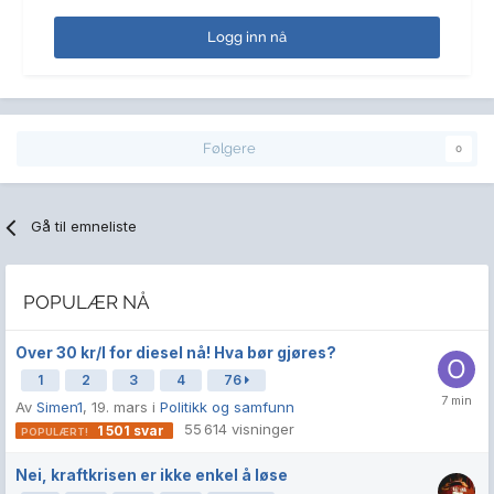
Logg inn nå
Følgere
0
Gå til emneliste
POPULÆR NÅ
Over 30 kr/l for diesel nå! Hva bør gjøres?
1
2
3
4
76
Av
Simen1
,
19. mars
i
Politikk og samfunn
55 614
visninger
1 501
svar
Nei, kraftkrisen er ikke enkel å løse