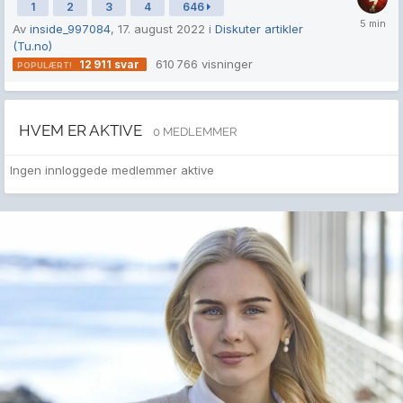
1
2
3
4
646
Av
inside_997084
,
17. august 2022
i
Diskuter artikler
(Tu.no)
610 766
visninger
12 911
svar
HVEM ER AKTIVE
0 MEDLEMMER
Ingen innloggede medlemmer aktive