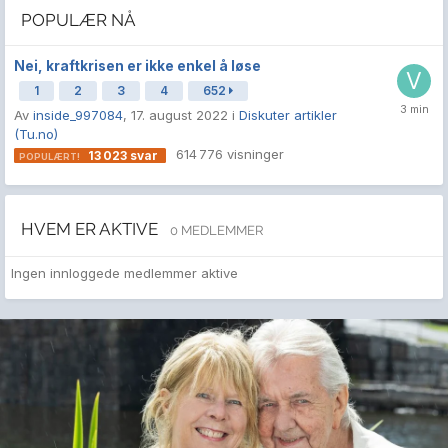
POPULÆR NÅ
Nei, kraftkrisen er ikke enkel å løse
1
2
3
4
652
Av
inside_997084
,
17. august 2022
i
Diskuter artikler
(Tu.no)
614 776
visninger
13 023
svar
HVEM ER AKTIVE
0 MEDLEMMER
Ingen innloggede medlemmer aktive