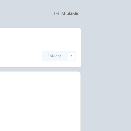
All aktivitet
Følgere
0