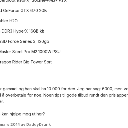
aberthoot 990FX, Socket-AM3+ ATX
rd GeForce GTX 670 2GB
uhler H2O
n DDR3 HyperX 16GB kit
 SSD Force Series 3, 120gb
Master Silent Pro M2 1000W PSU
Dragon Rider Big Tower Sort
år gammel og han skal ha 10 000 for den. Jeg har sagt 6000, men vet 
til å overbetale for noe. Noen tips til gode tilbud rundt den prislapp
r.
kan hjelpe meg ut her?
 mars 2014
av DaddyDrunk