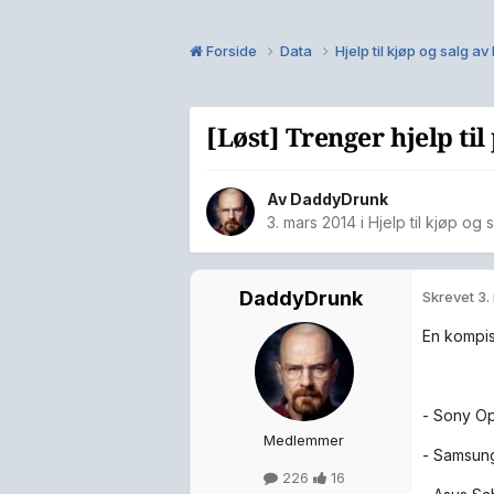
Forside
Data
Hjelp til kjøp og salg a
[Løst] Trenger hjelp til p
Av
DaddyDrunk
3. mars 2014
i
Hjelp til kjøp og 
DaddyDrunk
Skrevet
3.
En kompis
- Sony Op
Medlemmer
- Samsun
226
16