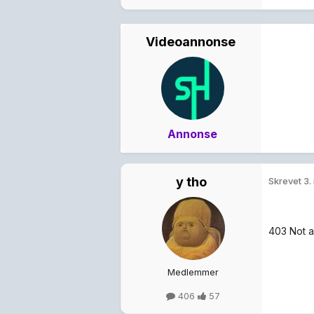
Videoannonse
Annonse
y tho
Skrevet
3.
403
Not a
Medlemmer
406
57