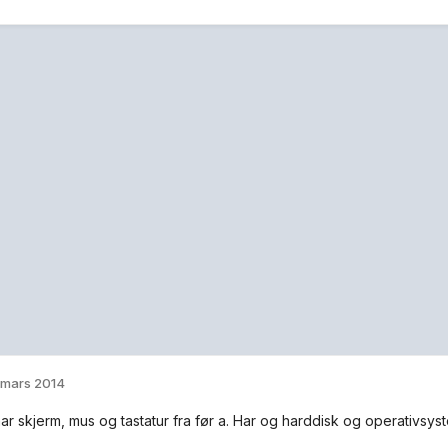
 mars 2014
ar skjerm, mus og tastatur fra før a. Har og harddisk og operativsyst