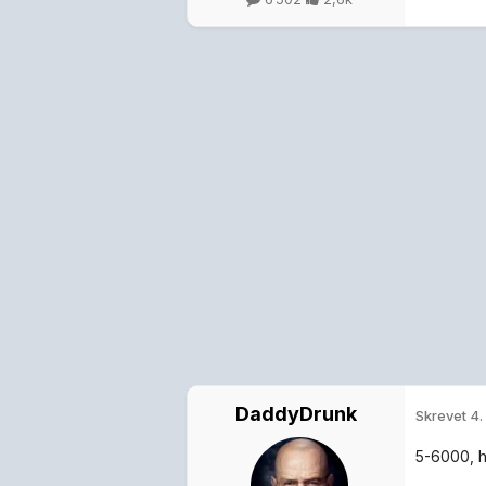
DaddyDrunk
Skrevet
4.
5-6000, h