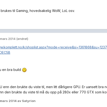
 brukes til Gaming, hovedsakelig WoW, LoL osv.
 mars 2014
(endret)
www.komplett.no/k/shoplist.aspx?mode=receive&si=1361868&su=12
DEC5B
u en bra build
enn den brukte du viste til, men litt dårligere GPU. Er uansett bra n
nn den brukte du viste til må du opp på 280x eller 770 GTX som kos
 mars 2014
av Satyrion