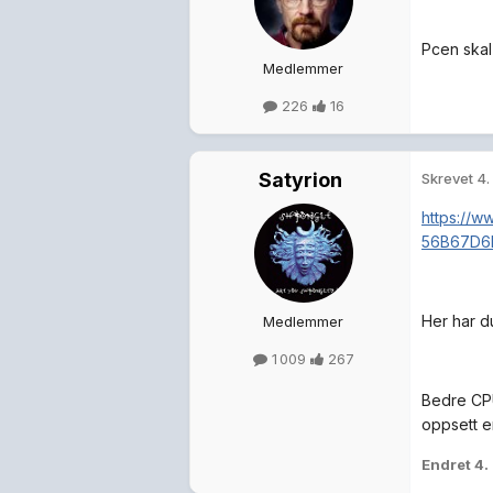
Pcen skal
Medlemmer
226
16
Satyrion
Skrevet
4.
https://
56B67D6
Her har d
Medlemmer
1 009
267
Bedre CPU 
oppsett e
Endret
4.