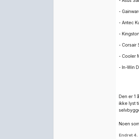
- Asus S
- Gainwa
- Antec K
- Kingsto
- Corsair
- Cooler 
- In-Win 
Den er 1 
ikke lyst 
selvbygge
Noen som 
Endret
4.