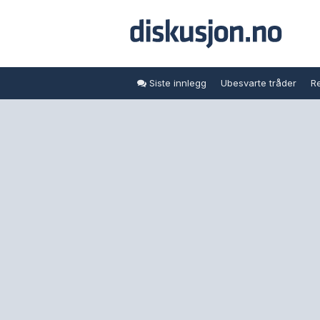
Siste innlegg
Ubesvarte tråder
Re