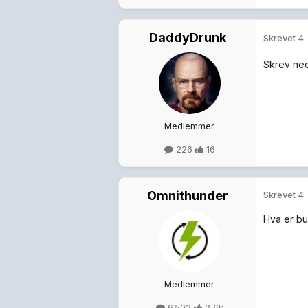
DaddyDrunk
Skrevet
4.
Skrev ned 
Medlemmer
226
16
Omnithunder
Skrevet
4.
Hva er bu
Medlemmer
6 502
2,6k