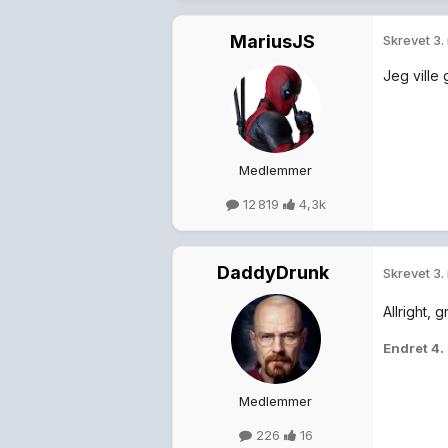
MariusJS
Skrevet
3.
Jeg ville 
Medlemmer
12 819
4,3k
DaddyDrunk
Skrevet
3.
Allright, 
Endret
4.
Medlemmer
226
16