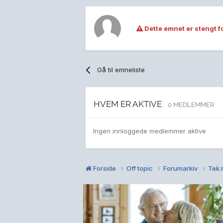
Dette emnet er stengt fo
Gå til emneliste
HVEM ER AKTIVE
0 MEDLEMMER
Ingen innloggede medlemmer aktive
Forside
Off topic
Forumarkiv
Tek.n