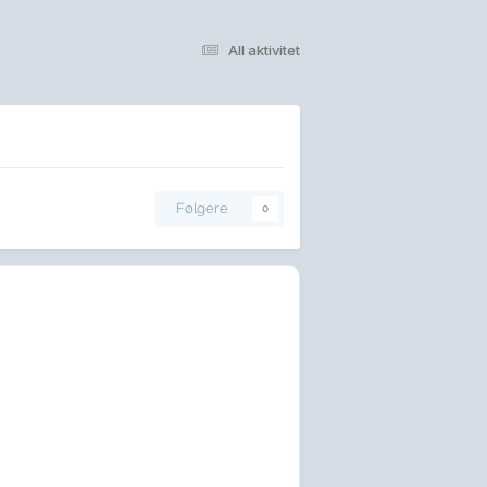
All aktivitet
Følgere
0