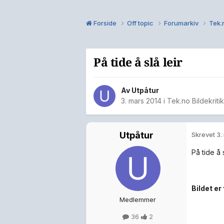
Forside
Off topic
Forumarkiv
Tek.n
På tide å slå leir
Av
Utpåtur
3. mars 2014
i
Tek.no Bildekriti
Utpåtur
Skrevet
3.
På tide å s
Bildet er 
Medlemmer
36
2