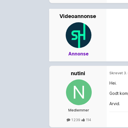
Videoannonse
Annonse
nutini
Skrevet
3.
Hei.
Godt komp
Arvid.
Medlemmer
1 239
114