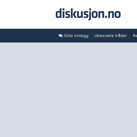
Siste innlegg
Ubesvarte tråder
Re