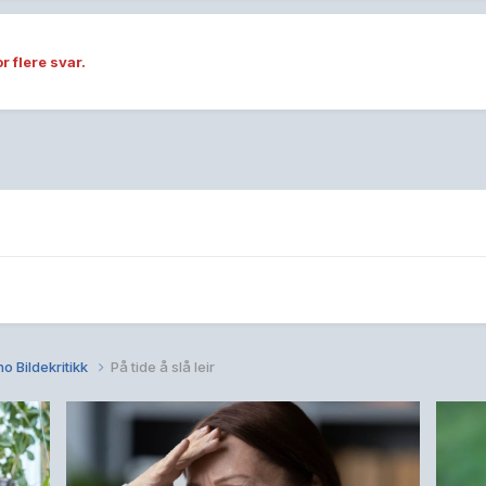
r flere svar.
o Bildekritikk
På tide å slå leir