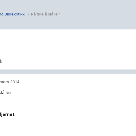
o Bildekritikk
På tide å slå leir
kk
 mars 2014
lå leir
fjernet.