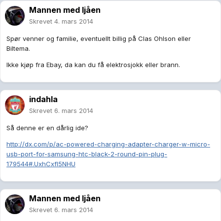
Mannen med ljåen
Skrevet
4. mars 2014
Spør venner og familie, eventuellt billig på Clas Ohlson eller
Biltema.
Ikke kjøp fra Ebay, da kan du få elektrosjokk eller brann.
indahla
Skrevet
6. mars 2014
Så denne er en dårlig ide?
http://dx.com/p/ac-powered-charging-adapter-charger-w-micro-
usb-port-for-samsung-htc-black-2-round-pin-plug-
179544#.UxhCxfl5NHU
Mannen med ljåen
Skrevet
6. mars 2014