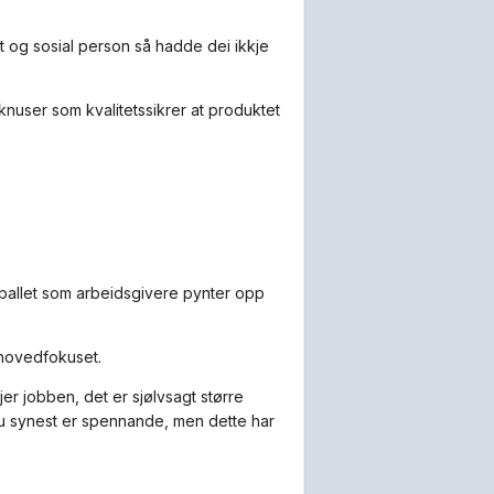
t og sosial person så hadde dei ikkje
lknuser som kvalitetssikrer at produktet
llballet som arbeidsgivere pynter opp
 hovedfokuset.
er jobben, det er sjølvsagt større
du synest er spennande, men dette har