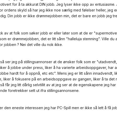
otivert for å ta akkurat DIN jobb. Jeg lyser ikke opp av entusiasme. 
For ordens skyld så har jeg ikke noe særlig med følelser heller, jeg 
dig. Din jobb er ikke drømmejobben min, det er bare en jobb jeg tre
ykk av at folk som søker jobb er eller later som at de er "supermoti
som er drømmejobben, det er litt sånn "halleluja stemning". Ville du 
or jobben ? Nei det ville du nok ikke.
å ser jeg på stillingsannonser at de ønsker folk som er "utadvendt, s
 liker å jobbe under press, liker å ha varierte arbeidsoppgaver, har
 å jobbe hardt for å oppnå, etc etc". Mens jeg er litt sånn innadvendt, 
e, liker å fokusere på en arbeidsoppgave av gangen, liker å ta det 
å får jeg litt dårlig selvtillit av at jeg ser at de egenskapene jeg h
ende foretrekker sett ut ifra stillingsannonsene.
er den eneste interessen jeg har PC-Spill men er ikke så lett å få jobb