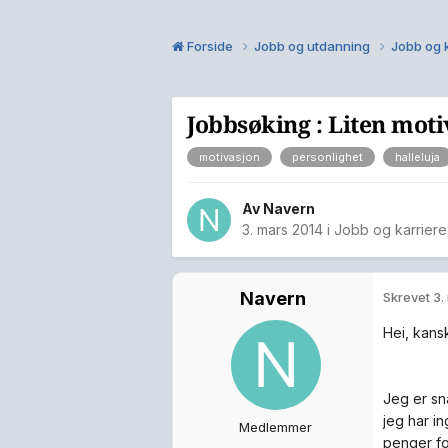
Forside
Jobb og utdanning
Jobb og 
Jobbsøking : Liten moti
motivasjon
personlighet
halleluja
Av
Navern
3. mars 2014
i
Jobb og karriere
Navern
Skrevet
3.
Hei, kansk
Jeg er sn
jeg har i
Medlemmer
penger fo