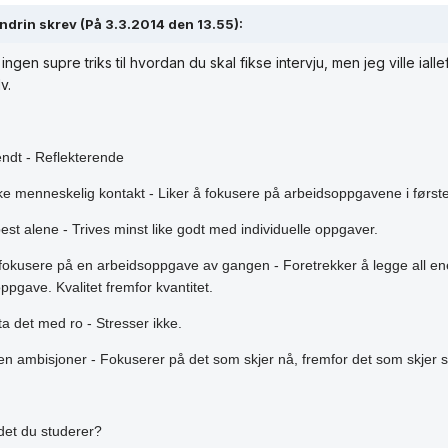
drin skrev (På 3.3.2014 den 13.55):
 ingen supre triks til hvordan du skal fikse intervju, men jeg ville ial
v.
ndt - Reflekterende
kke menneskelig kontakt - Liker å fokusere på arbeidsoppgavene i først
best alene - Trives minst like godt med individuelle oppgaver.
 fokusere på en arbeidsoppgave av gangen - Foretrekker å legge all energ
ppgave. Kvalitet fremfor kvantitet.
ta det med ro - Stresser ikke.
en ambisjoner - Fokuserer på det som skjer nå, fremfor det som skjer s
det du studerer?