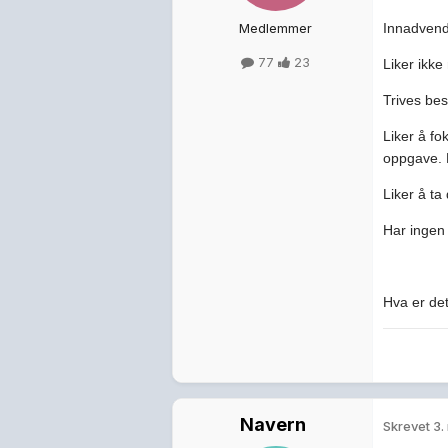
Medlemmer
Innadvend
77
23
Liker ikke
Trives bes
Liker å fo
oppgave. K
Liker å ta
Har ingen 
Hva er de
Navern
Skrevet
3.