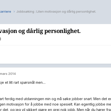
karriere
Jobbsøking : Liten motivasjon og dårlig personlighet.
vasjon og dårlig personlighet.
 mars 2014
je et litt rart spørsmål men....
art ferdig med utdanningen min og må søke jobber snart. Men det er et
ngen motivasjon for å jobbe med noe spesielt. Kan egentlig jobbe med
r det, og jeg vil sikkert gjøre en grei nok jobb. Men når du hører fr