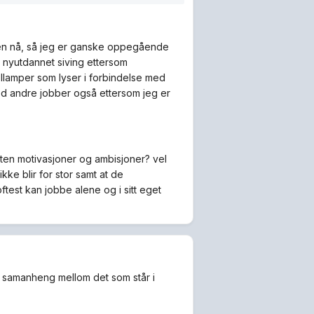
raden nå, så jeg er ganske oppegående
en nyutdannet siving ettersom
sellamper som lyser i forbindelse med
 med andre jobber også ettersom jeg er
uten motivasjoner og ambisjoner? vel
kke blir for stor samt at de
est kan jobbe alene og i sitt eget
stor samanheng mellom det som står i