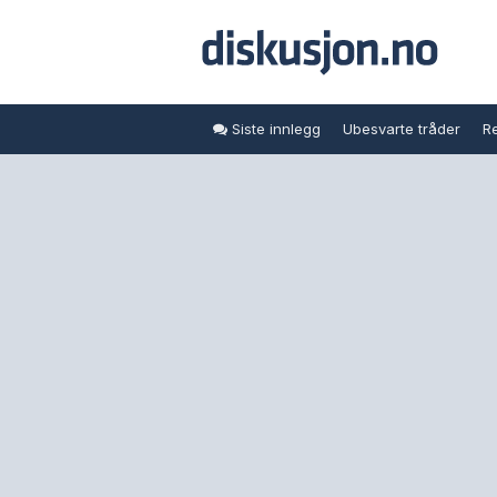
Siste innlegg
Ubesvarte tråder
Re