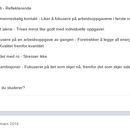
t - Reflekterende
 menneskelig kontakt - Liker å fokusere på arbeidsoppgavene i første r
t alene - Trives minst like godt med individuelle oppgaver.
kusere på en arbeidsoppgave av gangen - Foretrekker å legge all energi i
valitet fremfor kvantitet.
 det med ro - Stresser ikke.
ambisjoner - Fokuserer på det som skjer nå, fremfor det som skjer sid
t du studerer?
 mars 2014