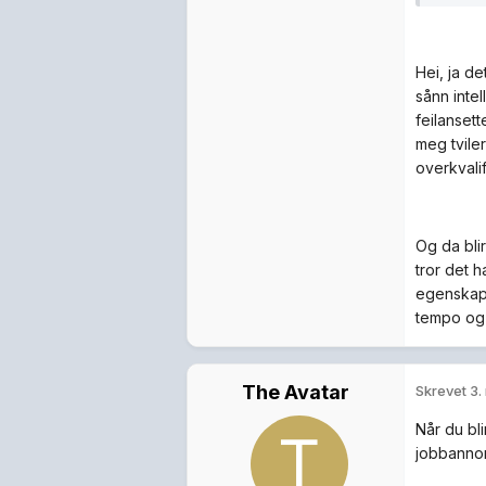
Hei, ja d
sånn intel
feilanset
meg tvile
overkvalif
Og da bli
tror det h
egenskape
tempo og m
The Avatar
Skrevet
3.
Når du bli
jobbannon