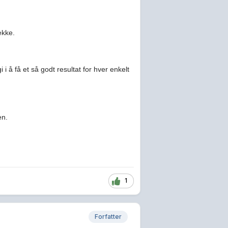
ekke.
 å få et så godt resultat for hver enkelt
en.
1
Forfatter