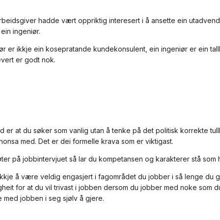
beidsgiver hadde vært oppriktig interesert i å ansette ein utadvend
 ein ingeniør.
ør er ikkje ein kosepratande kundekonsulent, ein ingeniør er ein tal
evert er godt nok.
åd er at du søker som vanlig utan å tenke på det politisk korrekte tu
nnonsa med. Det er dei formelle krava som er viktigast.
ter på jobbintervjuet så lar du kompetansen og karakterer stå som
ikkje å være veldig engasjert i fagområdet du jobber i så lenge du gj
gheit for at du vil trivast i jobben dersom du jobber med noke som 
e med jobben i seg sjølv å gjere.