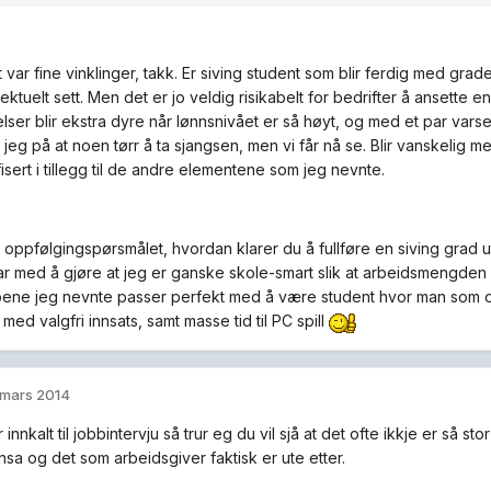
et var fine vinklinger, takk. Er siving student som blir ferdig med g
lektuelt sett. Men det er jo veldig risikabelt for bedrifter å ansette 
telser blir ekstra dyre når lønnsnivået er så høyt, og med et par var
r jeg på at noen tørr å ta sjangsen, men vi får nå se. Blir vanskelig
isert i tillegg til de andre elementene som jeg nevnte.
r oppfølgingspørsmålet, hvordan klarer du å fullføre en siving grad 
ar med å gjøre at jeg er ganske skole-smart slik at arbeidsmengden i
ne jeg nevnte passer perfekt med å være student hvor man som oft
ed valgfri innsats, samt masse tid til PC spill
 mars 2014
r innkalt til jobbintervju så trur eg du vil sjå at det ofte ikkje er så 
sa og det som arbeidsgiver faktisk er ute etter.