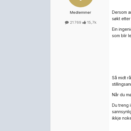
Dersom ar
Medlemmer
søkt etter
21 769
15,7k
Ein ingeni
som blir l
Så midt r
stillingsa
Når du mø
Du treng 
sannsynli
ikkje nok