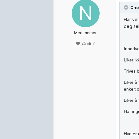
Chon
Har vel
deg sel
Medlemmer
25
7
Innadve
Liker i
Trives 
Liker å
enkelt o
Liker å 
Har ing
Hva er 