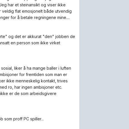
Jeg har et steinansikt og viser ikke
er veldig flat emosjonelt både utvendig
nger for å betale regningene mine....
verte" og det er akkurat "den" jobben de
ansatt en person som ikke virket
osial, liker å ha mange baller i luften
 ambisjoner for fremtiden som man er
liker ikke menneskelig kontakt, trives
med ro, har ingen ambisjoner etc.
ar ikke er de som arbeidsgivere
 som proff PC spiller...