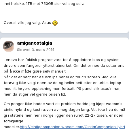
inni helsike. 1TB mot 750GB sier vel seg selv.
Overall ville jeg valgt Asus
amiganostalgia
Skrevet
3. mars 2014
Lenovo har faktisk programvare for å oppdatere bios og system
drivere som fungerer ytterst utmerket. Om det er noe du setter pris
på å ikke måtte gjøre selv manuelt.
Når det er sagt har asus'n ips panel og touch screen. Jeg ville
forøvrig ikke valgt noen av de og heller sett etter en tablet laptop
med litt høyere oppløsning men fortsatt IPS panel slik asus'n har,
men da stiger vel gjerne prisen litt.
Om penger ikke hadde vært ett problem hadde jeg kjøpt wacom's
cintiq hybrid og kost ræven av meg dagen lang. Vet ikke hva du må
gi i statene men her i norge ligger den rundt 22-27 tusen, er noen
forskjellige
modeller.
http://cintiqcompanion.wacom.com/CintiqCompanionHybri