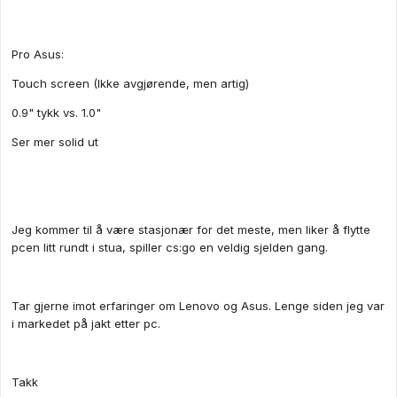
Pro Asus:
Touch screen (Ikke avgjørende, men artig)
0.9" tykk vs. 1.0"
Ser mer solid ut
Jeg kommer til å være stasjonær for det meste, men liker å flytte
pcen litt rundt i stua, spiller cs:go en veldig sjelden gang.
Tar gjerne imot erfaringer om Lenovo og Asus. Lenge siden jeg var
i markedet på jakt etter pc.
Takk