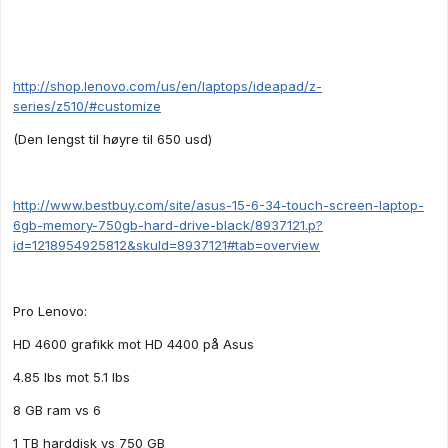
http://shop.lenovo.com/us/en/laptops/ideapad/z-
series/z510/#customize
(Den lengst til høyre til 650 usd)
http://www.bestbuy.com/site/asus-15-6-34-touch-screen-laptop-
6gb-memory-750gb-hard-drive-black/8937121.p?
id=1218954925812&skuId=8937121#tab=overview
Pro Lenovo:
HD 4600 grafikk mot HD 4400 på Asus
4.85 lbs mot 5.1 lbs
8 GB ram vs 6
1 TB harddisk vs 750 GB