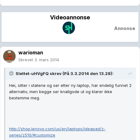
Videoannonse
Annonse
warioman
Skrevet
3. mars 2014
Slettet-uHVgFQ skrev (På 3.3.2014 den 13.28):
Hei, sitter i statene og ser etter ny laptop, har endelig funnet 2
alternativ, men begge ser knallgode ut og klarer ikke
bestemme meg.
http://shop.lenovo.com/us/en/laptops/ideapad/z-
series/z510/#customize