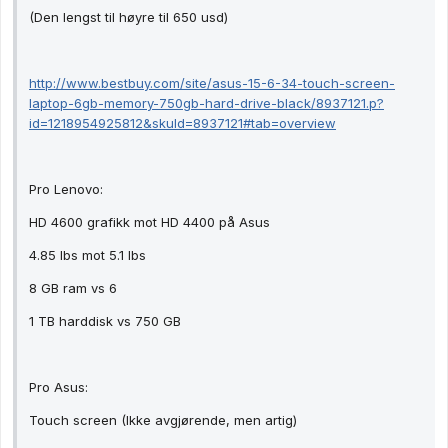
(Den lengst til høyre til 650 usd)
http://www.bestbuy.com/site/asus-15-6-34-touch-screen-
laptop-6gb-memory-750gb-hard-drive-black/8937121.p?
id=1218954925812&skuId=8937121#tab=overview
Pro Lenovo:
HD 4600 grafikk mot HD 4400 på Asus
4.85 lbs mot 5.1 lbs
8 GB ram vs 6
1 TB harddisk vs 750 GB
Pro Asus:
Touch screen (Ikke avgjørende, men artig)