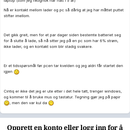
laptop (som jeg riktignok har hatt i 5 år)
Nå er kontakt mellom lader og pc så dårlig at jeg har måttet puttet
stifter imellom.
Det gikk greit, men for et par dager siden bestemte batteriet seg
for å slutte å lade, så nå sitter jeg på en pc som har 6% strøm,
ikke lader, og en kontakt som blir stadig svakere.
Er et tidsspørsmål før pcen tar kvelden og jeg aldri får startet den
igjen
Cintiq er ikke det jeg er ute etter i det hele tatt, trenger windows,
og kommer til å bruke mus og tastatur. Tegning gjør jeg på papir
, men den var kul da
Opprett en konto eller logg inn for å