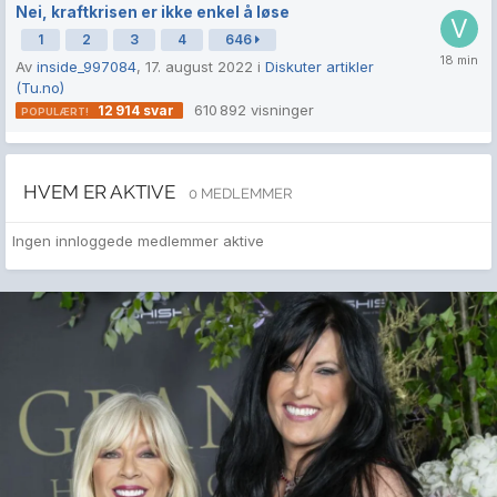
Nei, kraftkrisen er ikke enkel å løse
1
2
3
4
646
Av
inside_997084
,
17. august 2022
i
Diskuter artikler
(Tu.no)
610 892
visninger
12 914
svar
HVEM ER AKTIVE
0 MEDLEMMER
Ingen innloggede medlemmer aktive