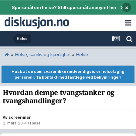
×
Spørsmål om helse? Still spørsmål anonymt her
Helse
»
Helse, samliv og kjærlighet
»
Helse
Husk at de som svarer ikke nødvendigvis er helsefaglig
personell. Ta kontakt med fastlege ved bekymringer!
Hvordan dempe tvangstanker og
tvangshandlinger?
Av
screenman
2. mars 2014
i
Helse