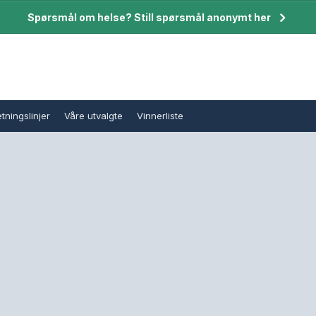
Spørsmål om helse? Still spørsmål anonymt her
tningslinjer
Våre utvalgte
Vinnerliste