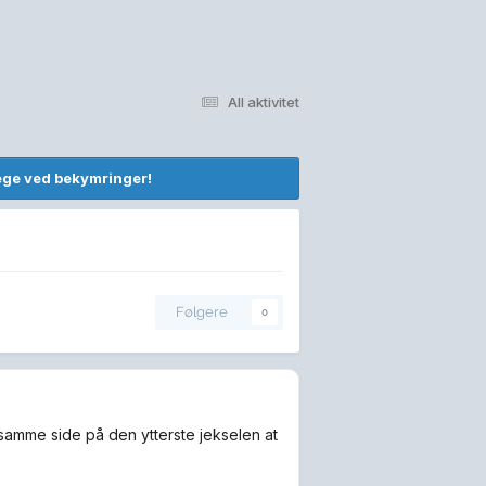
All aktivitet
lege ved bekymringer!
Følgere
0
 samme side på den ytterste jekselen at