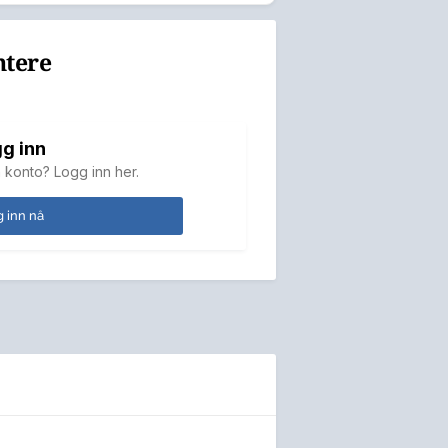
ntere
g inn
 konto? Logg inn her.
 inn nå