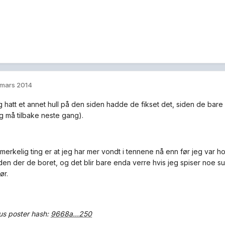
 mars 2014
 hatt et annet hull på den siden hadde de fikset det, siden de ba
eg må tilbake neste gang).
merkelig ting er at jeg har mer vondt i tennene nå enn før jeg var ho
den der de boret, og det blir bare enda verre hvis jeg spiser noe suk
ør.
s poster hash:
9668a...250