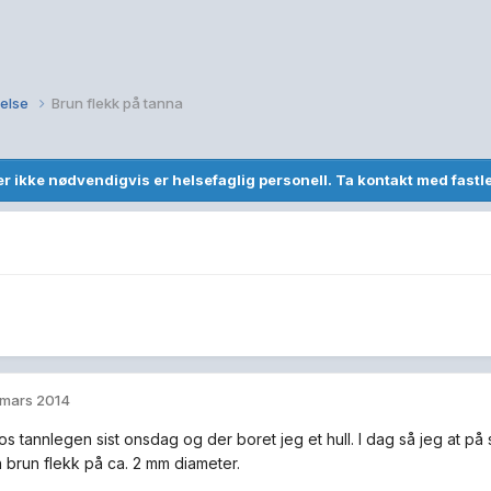
else
Brun flekk på tanna
r ikke nødvendigvis er helsefaglig personell. Ta kontakt med fast
 mars 2014
os tannlegen sist onsdag og der boret jeg et hull. I dag så jeg at på
n brun flekk på ca. 2 mm diameter.