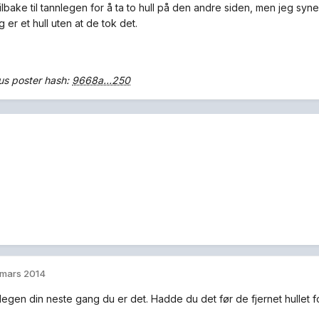
ilbake til tannlegen for å ta to hull på den andre siden, men jeg synes 
 er et hull uten at de tok det.
s poster hash:
9668a...250
 mars 2014
legen din neste gang du er det. Hadde du det før de fjernet hullet 