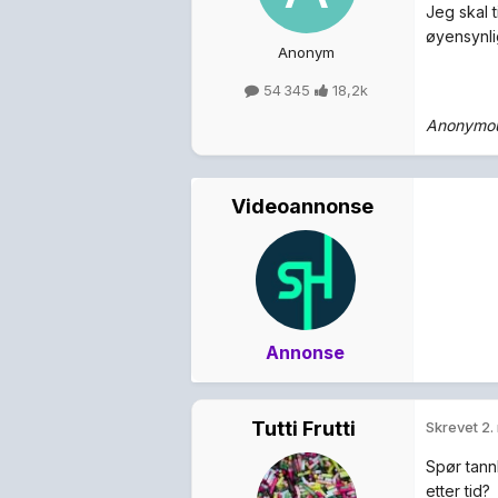
Jeg skal t
øyensynlig
Anonym
54 345
18,2k
Anonymou
Videoannonse
Annonse
Tutti Frutti
Skrevet
2.
Spør tann
etter tid?