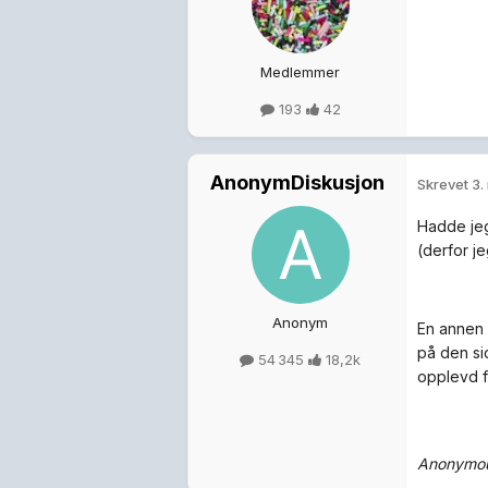
Medlemmer
193
42
AnonymDiskusjon
Skrevet
3.
Hadde jeg
(derfor j
Anonym
En annen 
på den si
54 345
18,2k
opplevd f
Anonymou