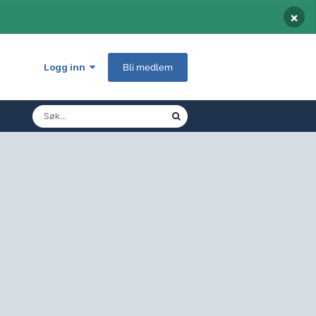
×
Logg inn
Bli medlem