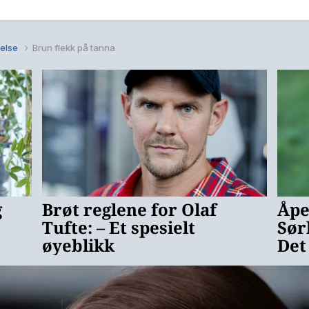
else
Brun flekk på tanna