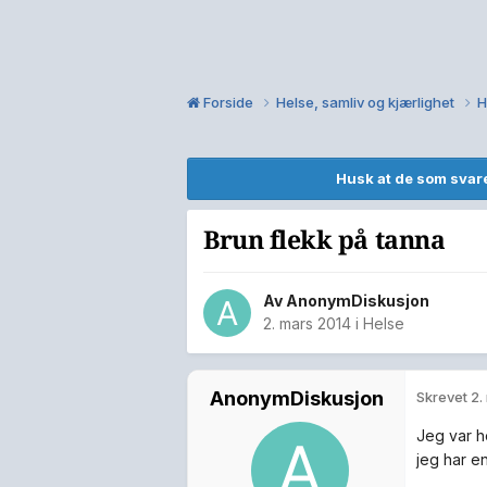
Forside
Helse, samliv og kjærlighet
H
Husk at de som svare
Brun flekk på tanna
Av
AnonymDiskusjon
2. mars 2014
i
Helse
AnonymDiskusjon
Skrevet
2.
Jeg var h
jeg har e