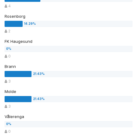
4
Rosenborg
2
FK Haugesund
0
Brann
3
Molde
3
Vålerenga
0