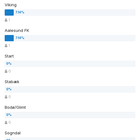
Viking
1
Aalesund FK
1
Start
0
Stabæk
0
Bodø/Glimt
0
Sogndal