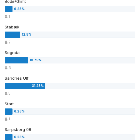
Bodø/Glimt
1
Stabæk
2
Sogndal
3
Sandnes Ulf
5
Start
1
Sarpsborg 08