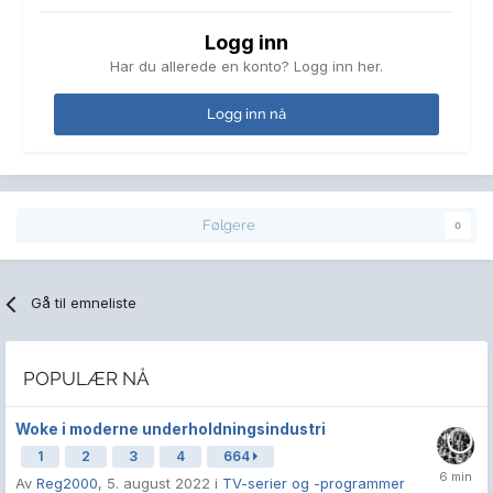
Logg inn
Har du allerede en konto? Logg inn her.
Logg inn nå
Følgere
0
Gå til emneliste
POPULÆR NÅ
Woke i moderne underholdningsindustri
1
2
3
4
664
Av
Reg2000
,
5. august 2022
i
TV-serier og -programmer