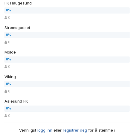
FK Haugesund
0
Strømsgodset
0
Molde
0
Viking
0
Aalesund FK
0
Vennligst
logg inn
eller
registrer deg
for å stemme i