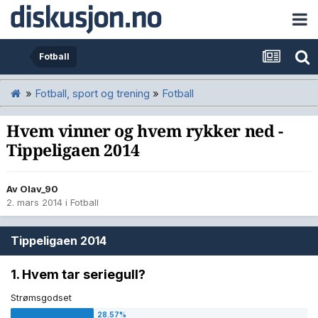
Fotball
»
Fotball, sport og trening
»
Fotball
Hvem vinner og hvem rykker ned -
Tippeligaen 2014
Av
Olav_90
2. mars 2014
i
Fotball
Tippeligaen 2014
1. Hvem tar seriegull?
Strømsgodset