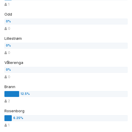
1
Odd
0
Lillestrøm
0
Vålerenga
0
Brann
2
Rosenborg
1