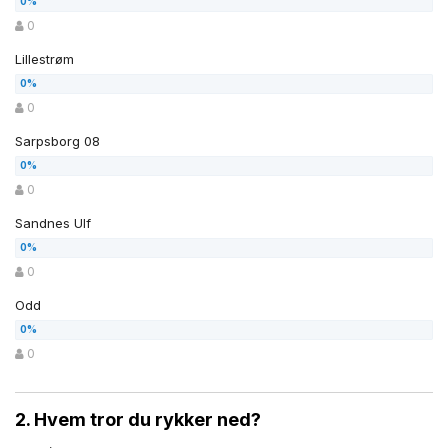
0
Lillestrøm
0
Sarpsborg 08
0
Sandnes Ulf
0
Odd
0
2. Hvem tror du rykker ned?