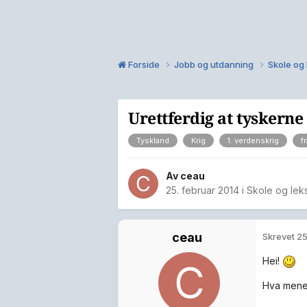
Forside
Jobb og utdanning
Skole og
Urettferdig at tyskerne
Tyskland
Krig
1. verdenskrig
f
Av
ceau
25. februar 2014
i
Skole og lek
ceau
Skrevet
25
Hei!
Hva mener