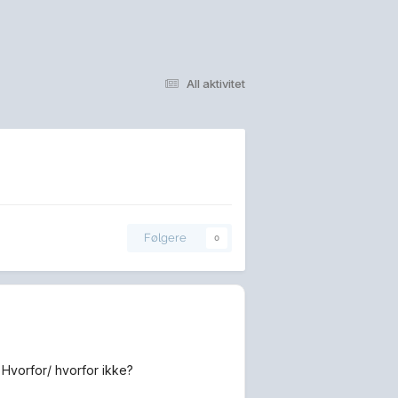
All aktivitet
Følgere
0
 Hvorfor/ hvorfor ikke?