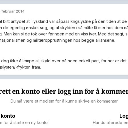
. februar 2014
l blitt antydet at Tyskland var såpass krigslystne på den tiden at de
n de egentlig ønsket seg, og at skylden i så måte lå mer hos dem nå
eg. Man kan si de tok over føringen med en viss iver. Med det sagt, s
nasjonalismen og militæropprustningen hos begge alliansene.
 dog ikke å lempe all skyld over på noen enkelt part, for her er det 
gslysten/-frykten fram.
ett en konto eller logg inn for å komme
Du må være et medlem for å kunne skrive en kommentar
 konto
Log
n for å starte en ny konto!
Har du allerede en