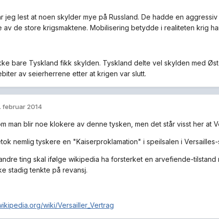
 har jeg lest at noen skylder mye på Russland. De hadde en aggressiv
 av de store krigsmaktene. Mobilisering betydde i realiteten krig har 
ikke bare Tyskland fikk skylden. Tyskland delte vel skylden med Øs
llebiter av seierherrene etter at krigen var slutt.
. februar 2014
m man blir noe klokere av denne tysken, men det står visst her at Vers
etok nemlig tyskere en "Kaiserproklamation" i speilsalen i Versailles-s
andre ting skal ifølge wikipedia ha forsterket en arvefiende-tilstand
ke stadig tenkte på revansj.
wikipedia.org/wiki/Versailler_Vertrag