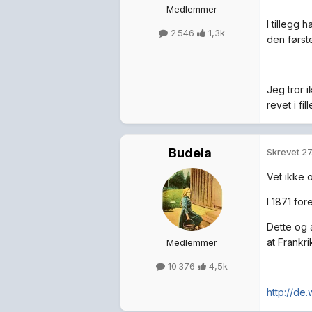
Medlemmer
I tillegg
2 546
1,3k
den første
Jeg tror 
revet i fi
Budeia
Skrevet
27
Vet ikke o
I 1871 for
Dette og 
at Frankri
Medlemmer
10 376
4,5k
http://de.