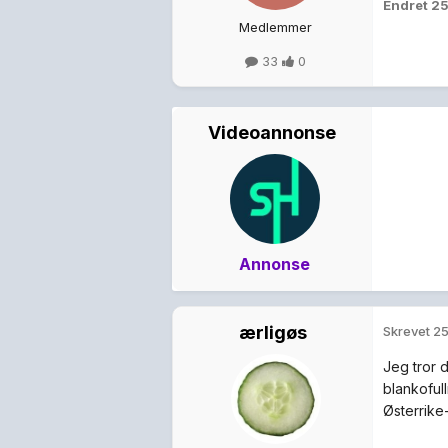
Endret
25
Medlemmer
33
0
Videoannonse
Annonse
ærligøs
Skrevet
25
Jeg tror d
blankoful
Østerrike