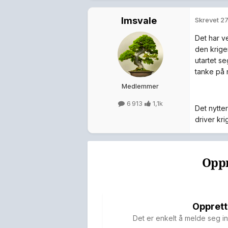
Imsvale
Skrevet
27
Det har ve
den krige
utartet s
tanke på 
Medlemmer
6 913
1,1k
Det nytter
driver kri
Oppr
Opprett
Det er enkelt å melde seg in