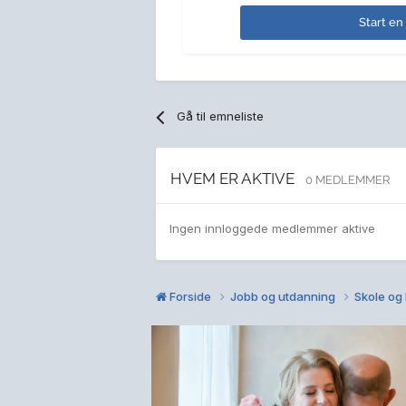
Start en
Gå til emneliste
HVEM ER AKTIVE
0 MEDLEMMER
Ingen innloggede medlemmer aktive
Forside
Jobb og utdanning
Skole og