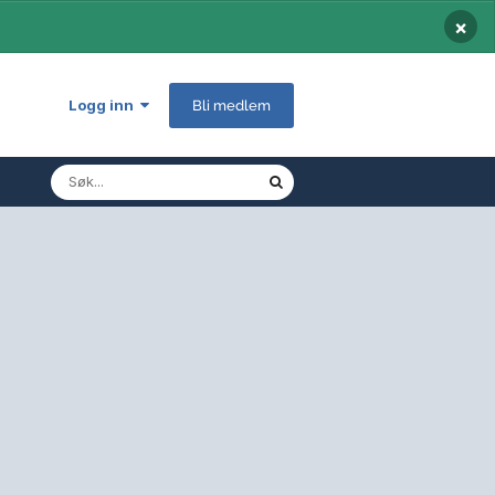
×
Logg inn
Bli medlem