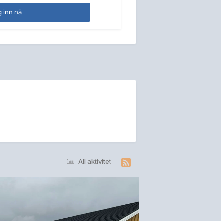
 inn nå
All aktivitet