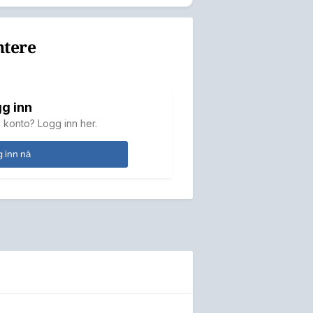
ntere
g inn
 konto? Logg inn her.
 inn nå