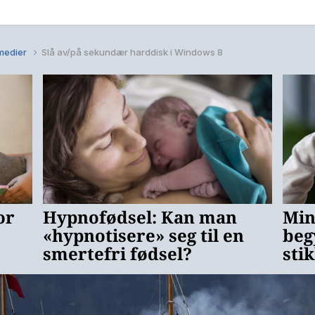
medier
Slå av/på sekundær harddisk i Windows 8