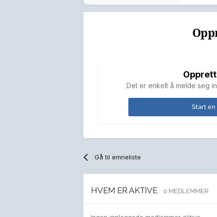
Oppr
Opprett
Det er enkelt å melde seg in
Start en
Gå til emneliste
HVEM ER AKTIVE
0 MEDLEMMER
Ingen innloggede medlemmer aktive