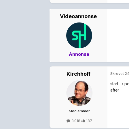
Videoannonse
Annonse
Kirchhoff
Skrevet
24
start -> 
after
Medlemmer
3 018
187