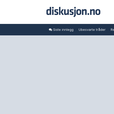
Siste innlegg
Ubesvarte tråder
Re