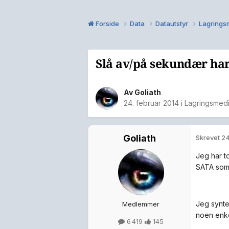
Forside
Data
Datautstyr
Lagrings
Slå av/på sekundær ha
Av
Goliath
24. februar 2014
i
Lagringsmed
Goliath
Skrevet
24
Jeg har t
SATA som b
Jeg synte
Medlemmer
noen enke
6 419
145