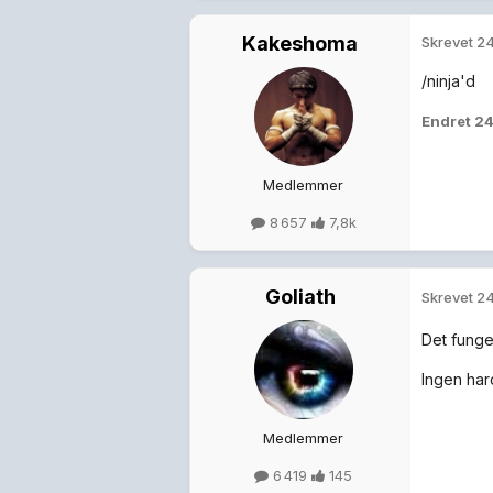
Kakeshoma
Skrevet
24
/ninja'd
Endret
24
Medlemmer
8 657
7,8k
Goliath
Skrevet
24
Det funger
Ingen har
Medlemmer
6 419
145