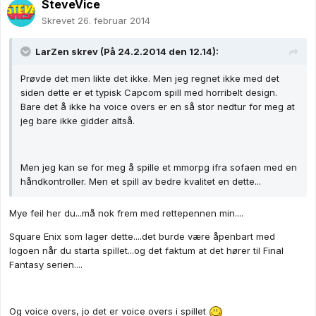
SteveVice
Skrevet
26. februar 2014
LarZen skrev (På 24.2.2014 den 12.14):
Prøvde det men likte det ikke. Men jeg regnet ikke med det
siden dette er et typisk Capcom spill med horribelt design.
Bare det å ikke ha voice overs er en så stor nedtur for meg at
jeg bare ikke gidder altså.
Men jeg kan se for meg å spille et mmorpg ifra sofaen med en
håndkontroller. Men et spill av bedre kvalitet en dette...
Mye feil her du...må nok frem med rettepennen min....
Square Enix som lager dette....det burde være åpenbart med
logoen når du starta spillet...og det faktum at det hører til Final
Fantasy serien....
Og voice overs, jo det er voice overs i spillet