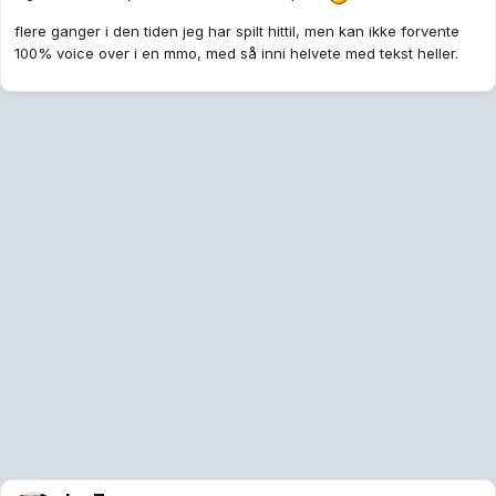
flere ganger i den tiden jeg har spilt hittil, men kan ikke forvente
100% voice over i en mmo, med så inni helvete med tekst heller.