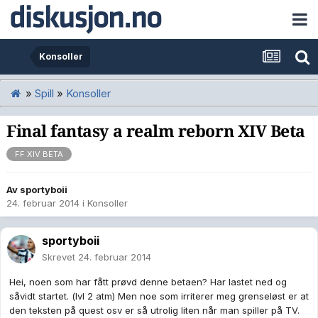
Konsoller
»
Spill
»
Konsoller
Final fantasy a realm reborn XIV Beta
FF XIV BETA
Av
sportyboii
24. februar 2014
i
Konsoller
sportyboii
Skrevet
24. februar 2014
Hei, noen som har fått prøvd denne betaen? Har lastet ned og
såvidt startet. (lvl 2 atm) Men noe som irriterer meg grenseløst er at
den teksten på quest osv er så utrolig liten når man spiller på TV.