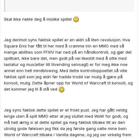
Skal ikke nekte deg å mislike spillet
Jeg derimot syns faktisk spillet er en aldri så liten revolusjon. Hva
Square Enix har fått til her med å cramme inn en MMO med så
mange abilities som FFXIV har ned på en håndkontroll, og gjør det
spillbart, ikke bare det, men godt på vei likestilt med å sitte med
tastatur og mus(etter litt tilvending selvsagt) er for meg ikke noe
annet enn helt mindblowing. Med dette kontrolloppsettet så ville
faktisk spill som jeg aldri før hadde trodd var mulig å gjøre på
konsoll, mulig. Dette åpner opp for World of Warcraft til konsoll, og
det kommer jeg til å stå ved
Jeg syns faktisk dette spillet er et friskt pust. Jeg har gått veldig
lenge uten å spilt MMO etter at jeg sluttet med WoW for godt, og
må helt ærlig si at dette spillet ga meg faktisk tilbake litt av den
utrolig gode følelsen jeg fikk da jeg første gang satte mine bein
World of Warcraft tilbake i Vanilla dagene, og jeg ser virkelig frem