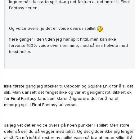
logoen når du starta spillet...og det faktum at det hører til Final
Fantasy serien....
Og voice overs, jo det er voice overs i spillet
flere ganger i den tiden jeg har spilt hittil, men kan ikke
forvente 100% voice over i en mmo, med så inni helvete med
tekst heller.
Ikke første gang jeg stokker til Capcom og Square Enix for å si det
slik. Man uansett det fenget ikke og var et gedigent rot. Sikkert ok
for Final Fantasy fans som klarer å ignorere det for å ha et
mmorpg spill i Final Fantasy universet.
Ja jeg vet det er voice overs på noen punkter i spillet. Men store
deler så ser du på vegger med tekst. Og det gidder ikke jeg lenger
altså. Da må isåfall resten av spillet være så bra at jeg er villig til å