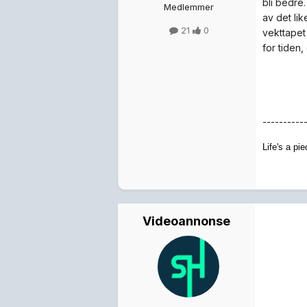
bli bedre
Medlemmer
av det lik
21
0
vekttapet 
for tiden
----------
Life's a pie
Videoannonse