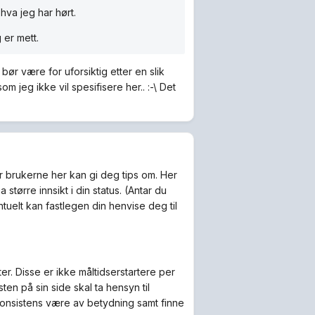
hva jeg har hørt.
 er mett.
ør være for uforsiktig etter en slik
jeg ikke vil spesifisere her.. :-\ Det
er brukerne her kan gi deg tips om. Her
 større innsikt i din status. (Antar du
ntuelt kan fastlegen din henvise deg til
r. Disse er ikke måltidserstartere per
n på sin side skal ta hensyn til
l konsistens være av betydning samt finne