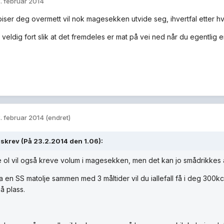
. februar 2014
piser deg overmett vil nok magesekken utvide seg, ihvertfal etter hva
veldig fort slik at det fremdeles er mat på vei ned når du egentlig e
. februar 2014
(endret)
skrev (På 23.2.2014 den 1.06):
 ol vil også kreve volum i magesekken, men det kan jo smådrikkes 
a en SS matolje sammen med 3 måltider vil du iallefall få i deg 300kc
å plass.