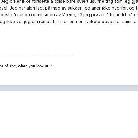
. Jeg orker ikke fortsette å spise bare svært usunne ting som jeg gj
evel. Jeg har aldri lagt på meg av sukker, jeg aner ikke hvorfor, og 
best på rumpa og innsiden av lårene, så jeg prøver å trene litt på er
, og ikke vet jeg om rumpa blir mer enn en rynkete pose mer samme h
-----------------------------------------
ce of shit,
when you look at it.