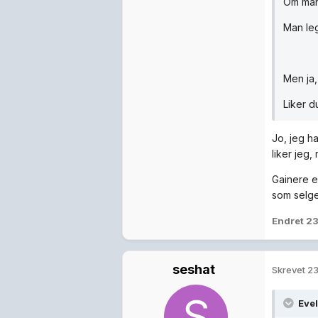
Om man 
Man leg
Men ja,
Liker d
Jo, jeg h
liker jeg
Gainere e
som selge
Endret
23
seshat
Skrevet
23
Evel