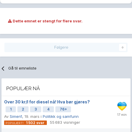
Dette emnet er stengt for flere svar.
Følgere
0
Gå til emneliste
POPULÆR NÅ
Over 30 kr/l for diesel nå! Hva bør gjøres?
1
2
3
4
76
Av
Simen1
,
19. mars
i
Politikk og samfunn
55 683
visninger
1 502
svar