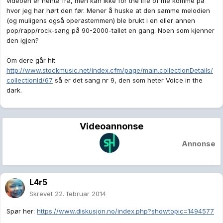
videoen er henta fra, men kan ikke for the life of me komme på
hvor jeg har hørt den før. Mener å huske at den samme melodien
(og muligens også operastemmen) ble brukt i en eller annen
pop/rapp/rock-sang på 90-2000-tallet en gang. Noen som kjenner
den igjen?
Om dere går hit
http://www.stockmusic.net/index.cfm/page/main.collectionDetails/
collectionId/67
så er det sang nr 9, den som heter Voice in the
dark.
Videoannonse
Annonse
L4r5
Skrevet
22. februar 2014
Spør her:
https://www.diskusjon.no/index.php?showtopic=1494577