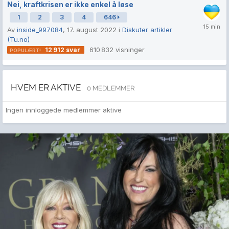
Nei, kraftkrisen er ikke enkel å løse
1
2
3
4
646
Av
inside_997084
,
17. august 2022
i
Diskuter artikler
(Tu.no)
610 832
visninger
12 912
svar
HVEM ER AKTIVE
0 MEDLEMMER
Ingen innloggede medlemmer aktive