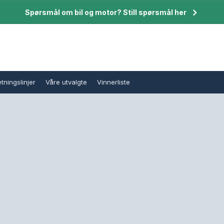
Spørsmål om bil og motor? Still spørsmål her
tningslinjer
Våre utvalgte
Vinnerliste