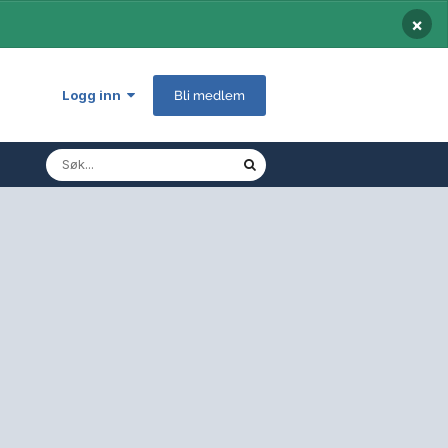
×
Logg inn
Bli medlem