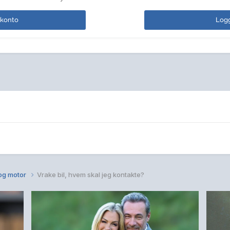
 konto
Logg
 og motor
Vrake bil, hvem skal jeg kontakte?