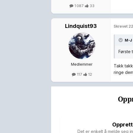
1 087
33
Lindquist93
Skrevet
22
M-J
Første 
Medlemmer
Takk tak
ringe de
117
12
Oppr
Opprett
Det er enkelt å melde seg in