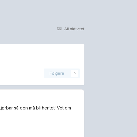
All aktivitet
Følgere
0
kjørbar så den må bli hentet! Vet om