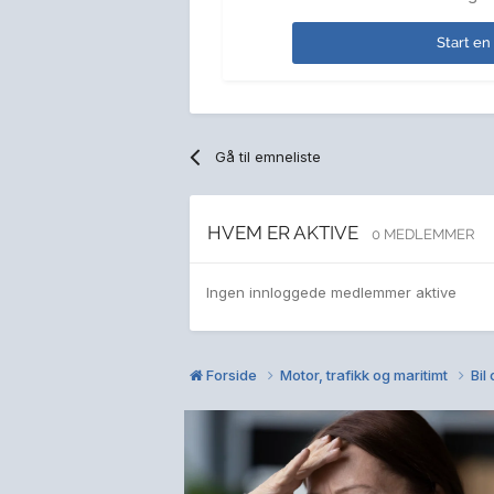
Start en
Gå til emneliste
HVEM ER AKTIVE
0 MEDLEMMER
Ingen innloggede medlemmer aktive
Forside
Motor, trafikk og maritimt
Bil