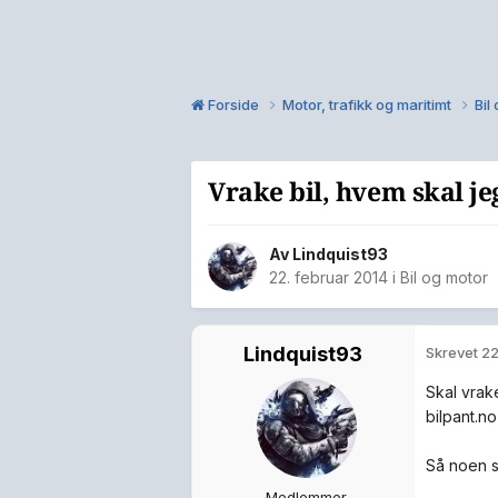
Forside
Motor, trafikk og maritimt
Bil
Vrake bil, hvem skal j
Av
Lindquist93
22. februar 2014
i
Bil og motor
Lindquist93
Skrevet
22
Skal vrak
bilpant.n
Så noen s
Medlemmer