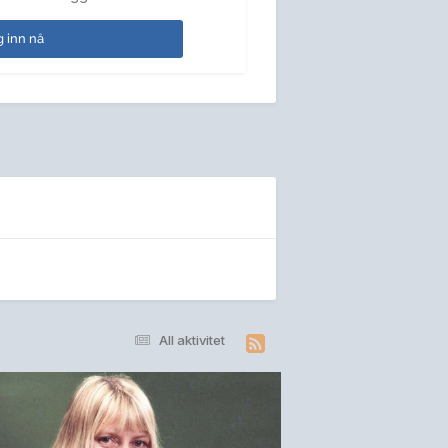
 inn nå
All aktivitet