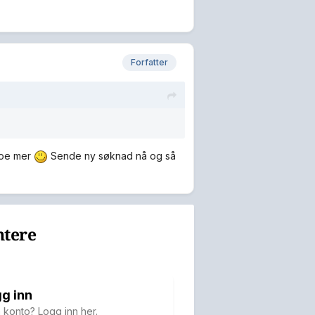
Forfatter
 noe mer
Sende ny søknad nå og så
ntere
g inn
 konto? Logg inn her.