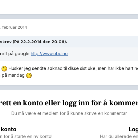
. februar 2014
 skrev (På 22.2.2014 den 20.06):
treff på google
http://www.obd.no
k
Husker jeg sendte søknad til disse sist uke, men har ikke hørt
m på mandag
ett en konto eller logg inn for å komme
Du må være et medlem for å kunne skrive en kommentar
 konto
Log
n for å starte en ny konto!
Har du allerede en