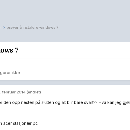
e
prøver å instalere windows 7
dows 7
gerer ikke
. februar 2014
(endret)
r den opp nesten på slutten og alt blir bare svart?? Hva kan jeg gjø
n acer stasjonær pc