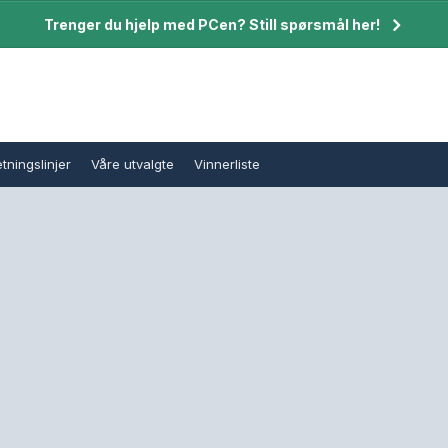
Trenger du hjelp med PCen? Still spørsmål her!
tningslinjer
Våre utvalgte
Vinnerliste