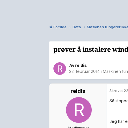
Forside
Data
Maskinen fungerer ikk
prøver å instalere win
Av
reidis
22. februar 2014
i
Maskinen fun
reidis
Skrevet
22
Så stoppe
Jeg har e
Medlemmer