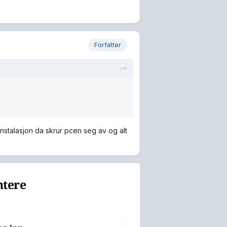
Forfatter
r instalasjon da skrur pcen seg av og alt
ntere