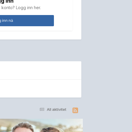
g inn
 konto? Logg inn her.
 inn nå
All aktivitet