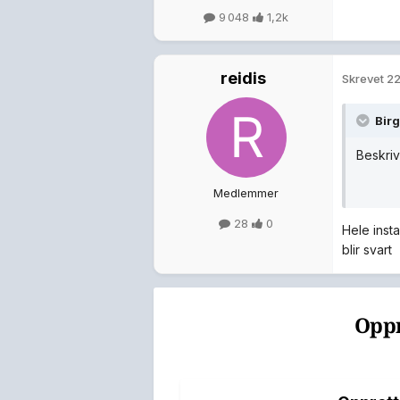
9 048
1,2k
reidis
Skrevet
22
Birg
Beskriv
Medlemmer
28
0
Hele insta
blir svart
Oppr