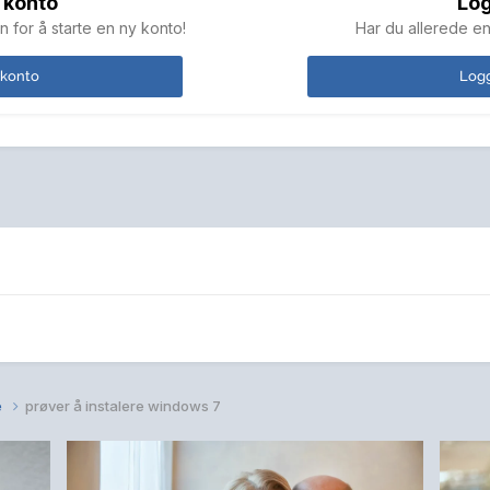
 konto
Log
n for å starte en ny konto!
Har du allerede en
 konto
Logg
e
prøver å instalere windows 7