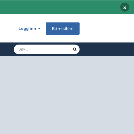
×
Logg inn
Bli medlem