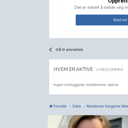
Opprett
Det er enkelt å melde seg in
Start en
Gå til emneliste
HVEM ER AKTIVE
0 MEDLEMMER
Ingen innloggede medlemmer aktive
Forside
Data
Maskinen fungerer ikk