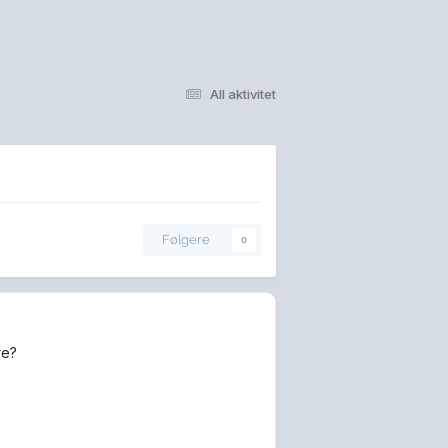
All aktivitet
Følgere
0
re?