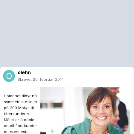
olehn
Skrevet
20. februar 2014
Homenet tilbyr nå
symmetriske linjer
på 200 Mbit/s til
fiberkundene.
Målet er å doble
antall fiberkunder
de nærmeste