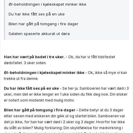
Øl-beholdningen i kjøleskapet minker ikke
Du har ikke fått sex på en uke
Bilen har gått på tomgang i fire dager
Salaten spaserte akkurat ut døra
Han har vært på badet i tre uker.
- Ok, da har vi fått tidsfestet
dødsfallet. 3 uker siden.
Øl-beholdningen i kjøleskapet minker ikke
- Ok, ikke så mye vi kan
trekke ut fra denne.
Du har ikke fått sex på en uke
- Se her ja. Samboeren har vært død i 3
uker, men det er ikke lenger en 1 uke siden du fikk deg noe. Din elsker
er notert som mistenkt med mulig motiv.
Bilen har gått på tomgang i fire dager -
Dette betyr at du 3 dager
etter sexen med elskeren din gikk ut og startet bilen. Samboeren var
det jo ikke, for han har vært død i 2 uker og 3 dager. Hvorfor har ikke
du slått av bilen? Mulig forklaring: Din skyldfølelse for medvirkning i