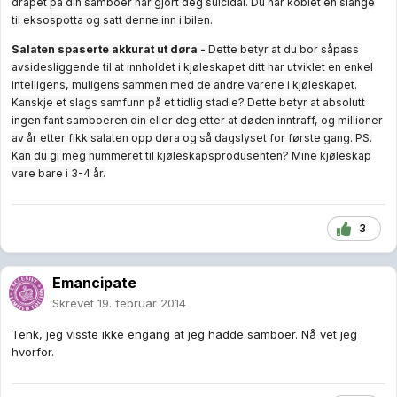
drapet på din samboer har gjort deg suicidal. Du har koblet en slange
til eksospotta og satt denne inn i bilen.
Salaten spaserte akkurat ut døra -
Dette betyr at du bor såpass
avsidesliggende til at innholdet i kjøleskapet ditt har utviklet en enkel
intelligens, muligens sammen med de andre varene i kjøleskapet.
Kanskje et slags samfunn på et tidlig stadie? Dette betyr at absolutt
ingen fant samboeren din eller deg etter at døden inntraff, og millioner
av år etter fikk salaten opp døra og så dagslyset for første gang. PS.
Kan du gi meg nummeret til kjøleskapsprodusenten? Mine kjøleskap
vare bare i 3-4 år.
3
Emancipate
Skrevet
19. februar 2014
Tenk, jeg visste ikke engang at jeg hadde samboer. Nå vet jeg
hvorfor.