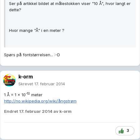
Ser på artikkel bildet at målestokken viser "10 Å", hvor langt er
dette?
Hvor mange "Å" i en meter ?
Spørs på fontstørrelsen... :-D
k-orm
Skrevet
17. februar 2014
-10
1 Å = 1 × 10
meter
http://no.wikipedia.org/wiki/ångstrøm
Endret
17. februar 2014
av k-orm
3