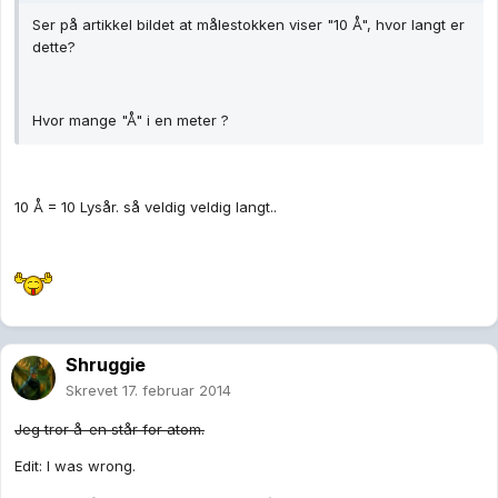
Ser på artikkel bildet at målestokken viser "10 Å", hvor langt er
dette?
Hvor mange "Å" i en meter ?
10 Å = 10 Lysår. så veldig veldig langt..
Shruggie
Skrevet
17. februar 2014
Jeg tror å-en står for atom.
Edit: I was wrong.