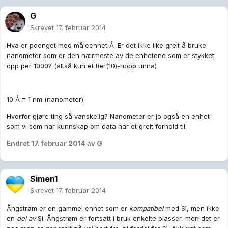
G
Skrevet
17. februar 2014
Hva er poenget med måleenhet Å. Er det ikke like greit å bruke
nanometer som er den nærmeste av de enhetene som er stykket
opp per 1000? (altså kun et tier(10)-hopp unna)
10 Å = 1 nm (nanometer)
Hvorfor gjøre ting så vanskelig? Nanometer er jo også en enhet
som vi som har kunnskap om data har et greit forhold til.
Endret
17. februar 2014
av G
Simen1
Skrevet
17. februar 2014
Ångstrøm er en gammel enhet som er
kompatibel
med SI, men ikke
en
del av
SI. Ångstrøm er fortsatt i bruk enkelte plasser, men det er