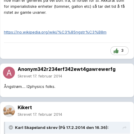
noe man er generelt på vei bort fra, til fordel for SI. Akkurat som
for imperialistiske enheter (tommer, gallon etc) så tar det tid å få
ristet av gamle uvaner.
https://no.wikipedia.org/wiki/%C3%85ngstr%C3%B8m
3
Anonym342r234erf342ewt4gawrewerfg
Skrevet
17. februar 2014
Ångstrøm.... l2physics folks.
Kikert
Skrevet
17. februar 2014
Karl Skapeland skrev (På 17.2.2014 den 16.36):