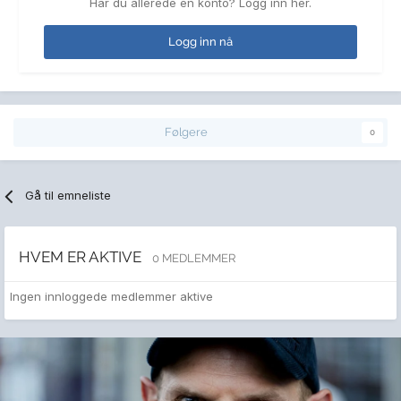
Har du allerede en konto? Logg inn her.
Logg inn nå
Følgere
0
Gå til emneliste
HVEM ER AKTIVE
0 MEDLEMMER
Ingen innloggede medlemmer aktive