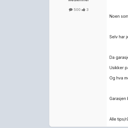
500
3
Noen som 
Selv har 
Da garasj
Usikker p
Og hva me
Garasjen b
Alle tips/