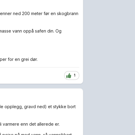
brenner ned 200 meter før en skogbrann
å masse vann oppå safen din. Og
per for en grei dør.
1
e opplegg, gravd ned) et stykke bort
li varmere enn det allerede er.
 peise på med vann, så vannsikkert