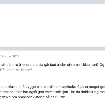
. februar 2014
nsikta berre å hindre at data går tapt under ein brann ikkje sant? Og
drift under ein brann?
det enklaste er å bygge ei brannsikker nisje/boks. Gips er meget god
ubrennbar men har også god varmeisolasjon. Har du dobbelt lag med
 ganske bra brannbeskyttelse på ca 60 min.