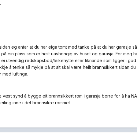
.
 sidan eg antar at du har eiga tomt med tanke på at du har garasje så
 på ein plass som er heilt uavhengig av huset og garasja. For meg 
 i ei utvendig redskapsbod/leikehytte eller liknande som ligger i god
kkje å tenke så mykje på at alt skal være heilt brannsikkert sidan du
 med luftinga.
 vært synd å bygge eit brannsikkert rom i garasja berre for å ha N
iting inne i det brannsikre rommet.