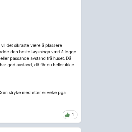
 vil det sikraste være å plassere
hadde den beste løysninga vært å legge
 eller passande avstand frå huset. Då
 har god avstand, då får du heller ikkje
ASen stryke med etter ei veke pga
1