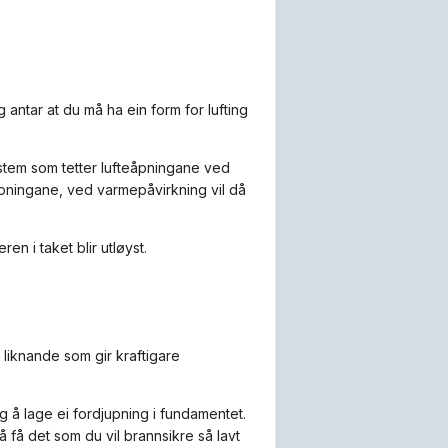
antar at du må ha ein form for lufting
system som tetter lufteåpningane ved
pningane, ved varmepåvirkning vil då
n i taket blir utløyst.
 liknande som gir kraftigare
 å lage ei fordjupning i fundamentet.
 få det som du vil brannsikre så lavt