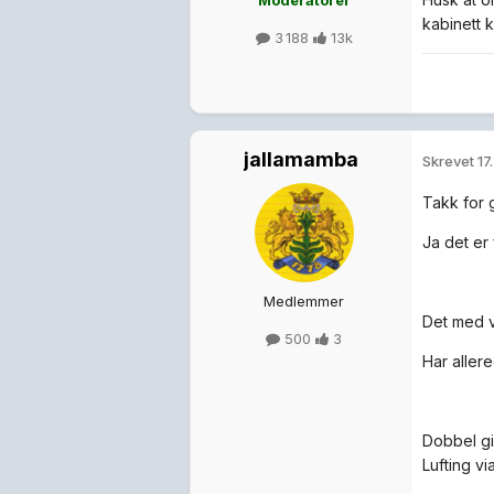
Moderatorer
kabinett 
3 188
13k
jallamamba
Skrevet
17
Takk for 
Ja det er
Medlemmer
Det med v
500
3
Har aller
Dobbel gi
Lufting vi