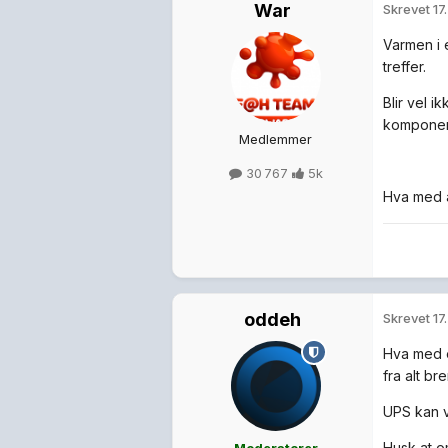
War
Skrevet
17
Varmen i 
treffer.
Blir vel 
komponent
Medlemmer
30 767
5k
Hva med å
oddeh
Skrevet
17
Hva med e
fra alt b
UPS kan væ
Husk at o