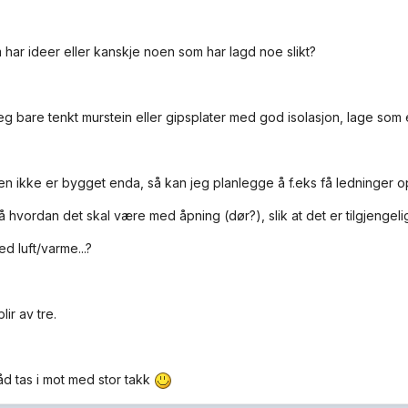
har ideer eller kanskje noen som har lagd noe slikt?
jeg bare tenkt murstein eller gipsplater med god isolasjon, lage som
en ikke er bygget enda, så kan jeg planlegge å f.eks få ledninger op
å hvordan det skal være med åpning (dør?), slik at det er tilgjengeli
d luft/varme...?
lir av tre.
råd tas i mot med stor takk