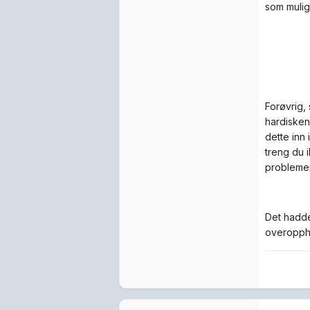
som mulig
Forøvrig,
hardisken
dette inn
treng du i
problemer
Det hadde
overopphe