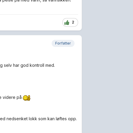
2
Forfatter
eg selv har god kontroll med.
ge videre på
med nedsenket lokk som kan løftes opp.