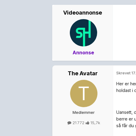
Videoannonse
Annonse
The Avatar
Skrevet
17
Her er he
holdast i 
Uansett, 
Medlemmer
berre er 
21 772
15,7k
så får du