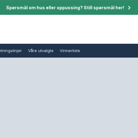
Spørsmål om hus eller oppussing? Still spørsmål her!
tningslinjer
Våre utvalgte
Vinnerliste