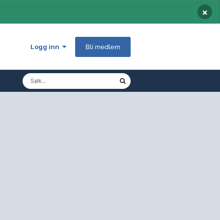
×
Logg inn
Bli medlem