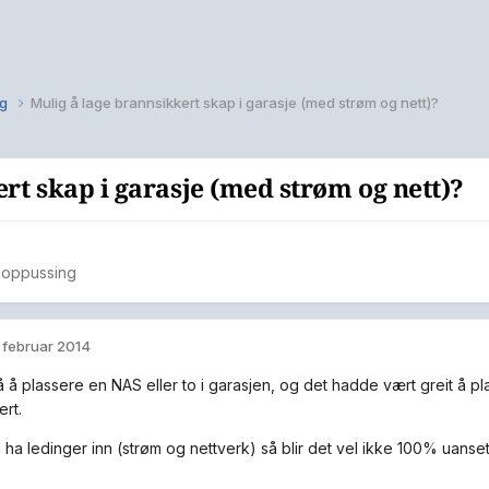
ng
Mulig å lage brannsikkert skap i garasje (med strøm og nett)?
rt skap i garasje (med strøm og nett)?
 oppussing
. februar 2014
 å plassere en NAS eller to i garasjen, og det hadde vært greit å p
ert.
 ha ledinger inn (strøm og nettverk) så blir det vel ikke 100% uanset