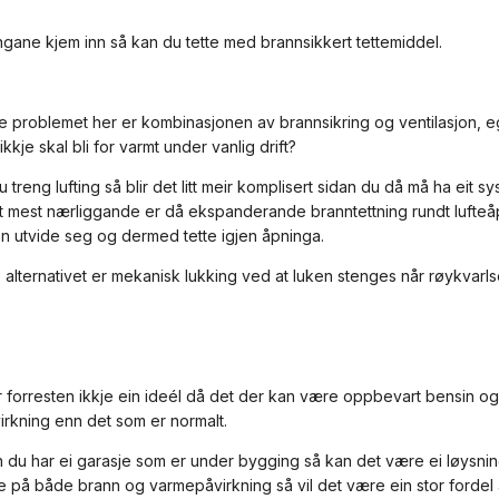
ngane kjem inn så kan du tette med brannsikkert tettemiddel.
te problemet her er kombinasjonen av brannsikring og ventilasjon, eg 
 ikkje skal bli for varmt under vanlig drift?
treng lufting så blir det litt meir komplisert sidan du då må ha eit 
t mest nærliggande er då ekspanderande branntettning rundt lufteå
en utvide seg og dermed tette igjen åpninga.
alternativet er mekanisk lukking ved at luken stenges når røykvarlsere
r forresten ikkje ein ideél då det der kan være oppbevart bensin og
rkning enn det som er normalt.
 du har ei garasje som er under bygging så kan det være ei løysning
 på både brann og varmepåvirkning så vil det være ein stor fordel å