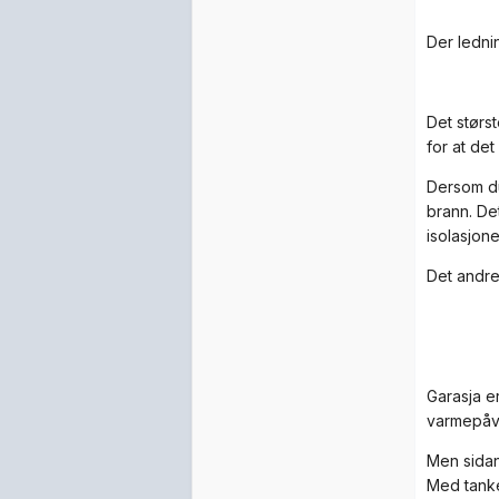
Der ledni
Det størs
for at det
Dersom du 
brann. De
isolasjon
Det andre 
Garasja e
varmepåvi
Men sidan
Med tanke