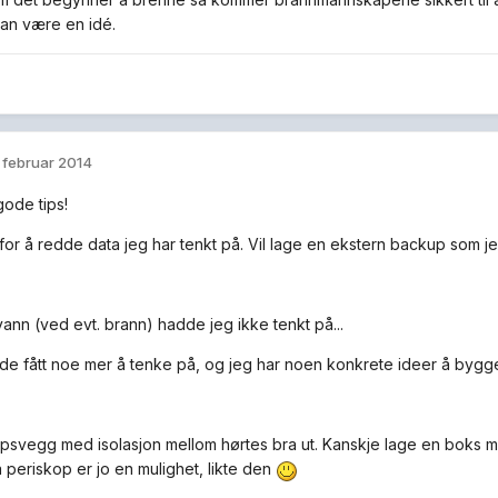
kan være en idé.
. februar 2014
gode tips!
 for å redde data jeg har tenkt på. Vil lage en ekstern backup som j
ann (ved evt. brann) hadde jeg ikke tenkt på...
ede fått noe mer å tenke på, og jeg har noen konkrete ideer å byg
psvegg med isolasjon mellom hørtes bra ut. Kanskje lage en boks 
a periskop er jo en mulighet, likte den