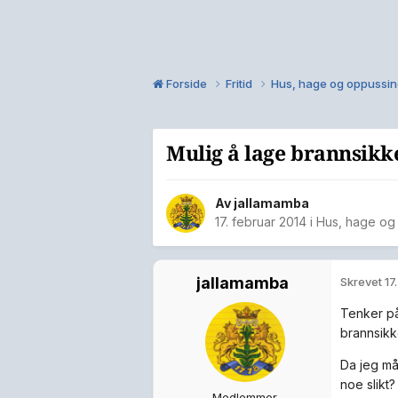
Forside
Fritid
Hus, hage og oppussi
Mulig å lage brannsikke
Av
jallamamba
17. februar 2014
i
Hus, hage og
jallamamba
Skrevet
17
Tenker på
brannsikk
Da jeg må
noe slikt?
Medlemmer