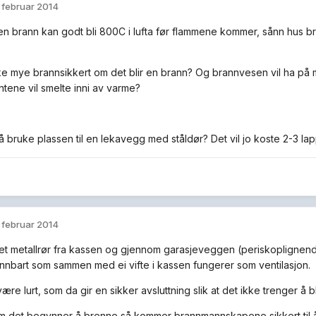
. februar 2014
en brann kan godt bli 800C i lufta før flammene kommer, sånn hus 
ikke mye brannsikkert om det blir en brann? Og brannvesen vil ha p
ene vil smelte inni av varme?
 bruke plassen til en lekavegg med ståldør? Det vil jo koste 2-3 lap
. februar 2014
t metallrør fra kassen og gjennom garasjeveggen (periskoplignend
rennbart som sammen med ei vifte i kassen fungerer som ventilasjon.
re lurt, som da gir en sikker avsluttning slik at det ikke trenger å b
m det begynner å brenne så kommer brannmannskapene sikkert til å