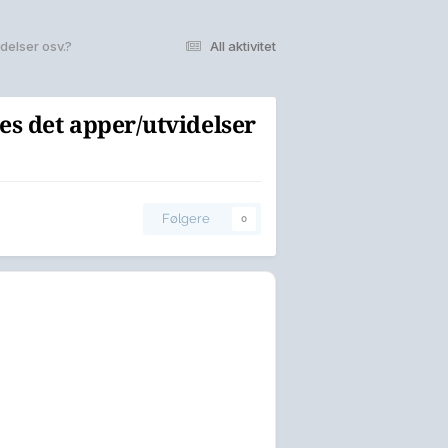
delser osv.?
All aktivitet
s det apper/utvidelser
Følgere
0