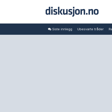
Siste innlegg
Ubesvarte tråder
Re