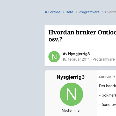
Forside
Data
Programvare
Hvorda
Hvordan bruker Outloo
osv.?
Av
Nysgjerrig3
16. februar 2014
i
Programvare
Nysgjerrig3
Skrevet
16
Det hadde
- bokmerke
- åpne ov
Medlemmer