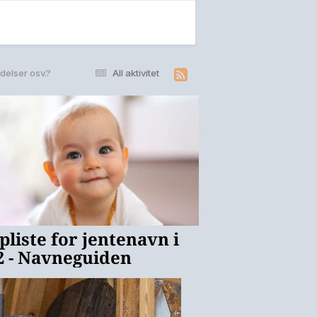
delser osv.?
All aktivitet