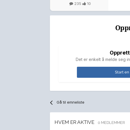
235
10
Oppr
Opprett
Det er enkelt å melde seg in
Start en
Gå til emneliste
HVEM ER AKTIVE
0 MEDLEMMER