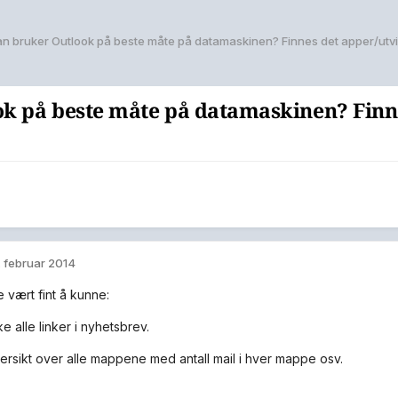
n bruker Outlook på beste måte på datamaskinen? Finnes det apper/utvi
k på beste måte på datamaskinen? Finne
. februar 2014
 vært fint å kunne:
 alle linker i nyhetsbrev.
ersikt over alle mappene med antall mail i hver mappe osv.