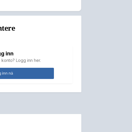
ntere
g inn
 konto? Logg inn her.
 inn nå