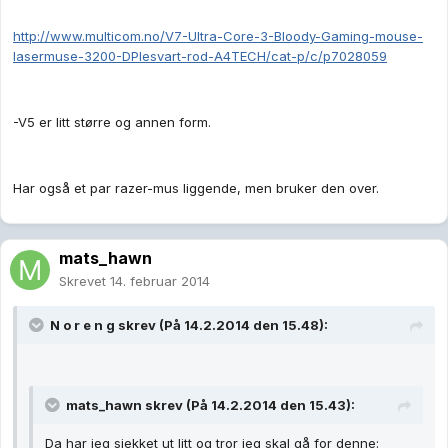
http://www.multicom.no/V7-Ultra-Core-3-Bloody-Gaming-mouse-
lasermuse-3200-DPIesvart-rod-A4TECH/cat-p/c/p7028059
-V5 er litt større og annen form.
Har også et par razer-mus liggende, men bruker den over.
mats_hawn
Skrevet
14. februar 2014
N o r e n g skrev (På 14.2.2014 den 15.48):
mats_hawn skrev (På 14.2.2014 den 15.43):
Da har jeg sjekket ut litt og tror jeg skal gå for denne: