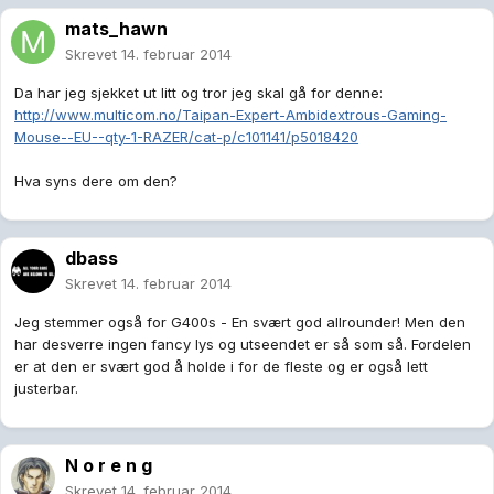
mats_hawn
Skrevet
14. februar 2014
Da har jeg sjekket ut litt og tror jeg skal gå for denne:
http://www.multicom.no/Taipan-Expert-Ambidextrous-Gaming-
Mouse--EU--qty-1-RAZER/cat-p/c101141/p5018420
Hva syns dere om den?
dbass
Skrevet
14. februar 2014
Jeg stemmer også for G400s - En svært god allrounder! Men den
har desverre ingen fancy lys og utseendet er så som så. Fordelen
er at den er svært god å holde i for de fleste og er også lett
justerbar.
N o r e n g
Skrevet
14. februar 2014