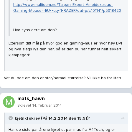
http://www.multicom.no/Taipan-Expert-Ambidextrous-
Gaming-Mouse--EU--qty-1-RAZER/cat-p/c101141/p5018420
Hva syns dere om den?
Ettersom ditt mål på hvor god en gaming-mus er hvor høy DPI
og hva slags lys den har, så er den du har funnet helt sikkert
kjempegod!
Vet du noe om den er stor/normal størrelse? Vil ikke ha for liten.
mats_hawn
Skrevet
14. februar 2014
kjetilkl skrev (På 14.2.2014 den 15.51):
Har de siste par årene kjøpt et par mus fra A4Tech, og er