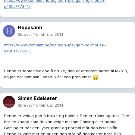
https://www.komplett.no/logitech-fps-gaming-mouse-
g400s/773415
Hoppsann
Skrevet
14. februar 2014
https://www.komplett.no/logitech-fps-gaming-mouse-
g400s/773415
Denne er fantastisk god å bruke, den er etterkommeren til Mx518,
og jeg har hatt min i snart 5 år uten problemer
Simen Edelseter
Skrevet
14. februar 2014
Denne er veldig god å bruke og holde i. Den er tråløs og rask. Den
har en knapp som du kan velge mellom Gaming eller normal,
Gaming er når den lyser grønt og normal mår den lyser blått.
Denne er vært mer en prisen den står på den koster bare 599.