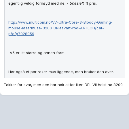
egentlig veldig fornøyd med de. -
Spesielt
ift pris.
http://www.multicom.no/V7-Ultra-Core-3-Bloody-Gaming-
mouse-lasermuse-3200-DPIesvart-rod-A4TECH/cat-
p/c/p7028059
-V5 er litt større og annen form.
Har også et par razer-mus liggende, men bruker den over.
Takker for svar, men den har nok altfor liten DPI. Vil helst ha 8200.