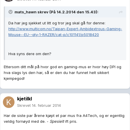
mats_hawn skrev (På 14.2.2014 den 15.43):
Da har jeg sjekket ut litt og tror jeg skal gå for denne:
http://www.multicom.no/Taipan-Expert-Ambidextrous-Gaming-
Mouse--EU--qty-1-RAZER/cat-p/c101141/p5018420
Hva syns dere om den?
Ettersom ditt mål på hvor god en gaming-mus er hvor høy DPI og
hva slags lys den har, så er den du har funnet helt sikkert
kjempegod!
kjetilkl
Skrevet
14. februar 2014
Har de siste par årene kjøpt et par mus fra A4Tech, og er egentlig
veldig fornøyd med de. -
Spesielt
ift pris.