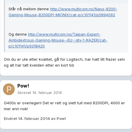
Står nå mellom denne
http://www.multicom.no/Naos-8200-
Gaming-Mouse-8200DPI-MIONIX/cat-p/c101141/p5894092
Og denne
http://www.multicom.no/Taipan-Expert-
Ambidextrous-Gaming-Mouse--EU--qty-1-RAZER/cat-
p/c101141/p5018420
Om du er ute etter kvalitet, gå for Logitech, har hatt litt Razer selv
og alt har tatt kvelden etter en kort tid.
Pow!
Skrevet
14. februar 2014
G400s er overlegen! Det er rett og slett tull med 8200DPI, 4000 er
mer enn nok!
Endret
14. februar 2014
av Pow!