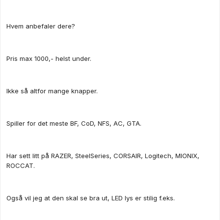
Hvem anbefaler dere?
Pris max 1000,- helst under.
Ikke så altfor mange knapper.
Spiller for det meste BF, CoD, NFS, AC, GTA.
Har sett litt på RAZER, SteelSeries, CORSAIR, Logitech, MIONIX,
ROCCAT.
Også vil jeg at den skal se bra ut, LED lys er stilig f.eks.