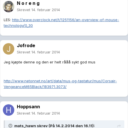
N o r e n g
Skrevet
14. februar 2014
LES:
http://www.overclock.net/t/1251156/an-overview-of-mouse-
technology/0_30
Jofrode
Skrevet
14. februar 2014
Jeg kjøpte denne og den er helt rååå sykt god mus
http://www.netonnet.no/art/data/mus-og-tastatur/mus/Corsair-
VengeanceM65Black/183971.3073/
Hoppsann
Skrevet
14. februar 2014
mats_hawn skrev (På 14.2.2014 den 16.11):