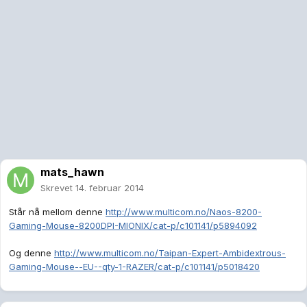
mats_hawn
Skrevet
14. februar 2014
Står nå mellom denne
http://www.multicom.no/Naos-8200-
Gaming-Mouse-8200DPI-MIONIX/cat-p/c101141/p5894092
Og denne
http://www.multicom.no/Taipan-Expert-Ambidextrous-
Gaming-Mouse--EU--qty-1-RAZER/cat-p/c101141/p5018420