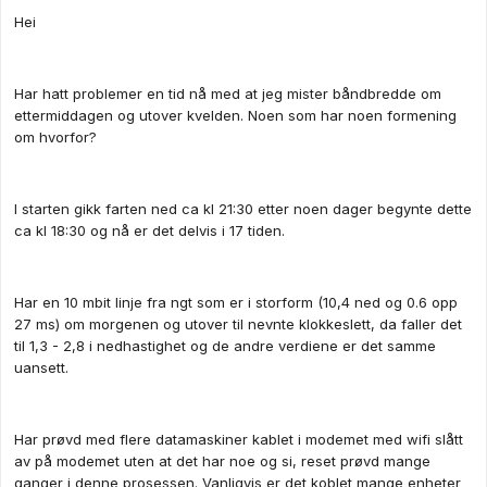
Hei
Har hatt problemer en tid nå med at jeg mister båndbredde om
ettermiddagen og utover kvelden. Noen som har noen formening
om hvorfor?
I starten gikk farten ned ca kl 21:30 etter noen dager begynte dette
ca kl 18:30 og nå er det delvis i 17 tiden.
Har en 10 mbit linje fra ngt som er i storform (10,4 ned og 0.6 opp
27 ms) om morgenen og utover til nevnte klokkeslett, da faller det
til 1,3 - 2,8 i nedhastighet og de andre verdiene er det samme
uansett.
Har prøvd med flere datamaskiner kablet i modemet med wifi slått
av på modemet uten at det har noe og si, reset prøvd mange
ganger i denne prosessen. Vanligvis er det koblet mange enheter