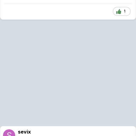
1
sevix