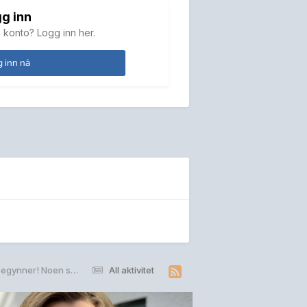
g inn
 konto? Logg inn her.
 inn nå
Skal kjøpe meg speilreflekskamera, men er helt nybegynner! Noen som kan hjelpe?
All aktivitet