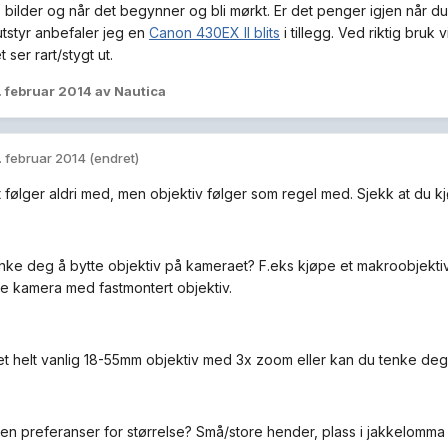
 bilder og når det begynner og bli mørkt. Er det penger igjen når du
tstyr anbefaler jeg en
Canon 430EX II blits
i tillegg. Ved riktig bruk 
t ser rart/stygt ut.
. februar 2014
av Nautica
. februar 2014
(endret)
 følger aldri med, men objektiv følger som regel med. Sjekk at du k
nke deg å bytte objektiv på kameraet? F.eks kjøpe et makroobjektiv 
e kamera med fastmontert objektiv.
 et helt vanlig 18-55mm objektiv med 3x zoom eller kan du tenke deg 
en preferanser for størrelse? Små/store hender, plass i jakkelomma 