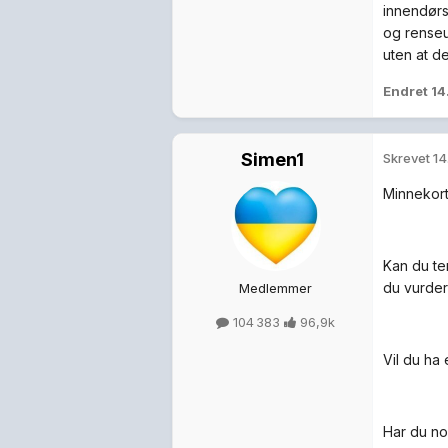
innendørs
og renseu
uten at de
Endret
14
Simen1
Skrevet
14
Minnekort
Kan du te
du vurder
Medlemmer
104 383
96,9k
Vil du ha
Har du no