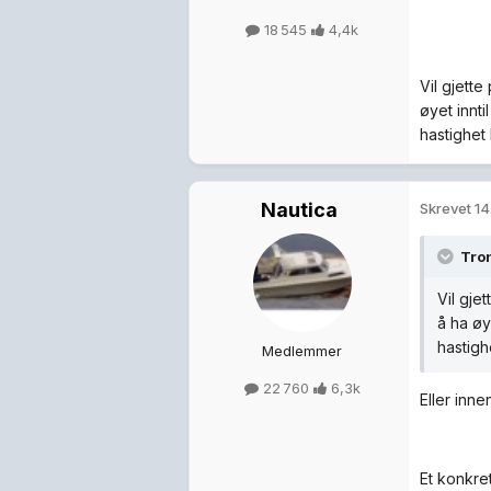
18 545
4,4k
Vil gjett
øyet innt
hastighet 
Nautica
Skrevet
14
Tron
Vil gje
å ha øy
hastigh
Medlemmer
22 760
6,3k
Eller inn
Et konkre