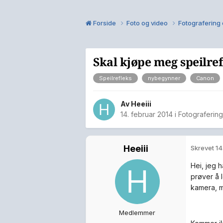
Forside
Foto og video
Fotografering 
Skal kjøpe meg speilre
Speilrefleks
nybegynner
Canon
Av
Heeiii
14. februar 2014
i
Fotografering
Heeiii
Skrevet
14
Hei, jeg 
prøver å l
kamera, 
Medlemmer