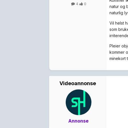
Kommer ikk
4
0
natur og b
naturlig l
Vil helst
som bruke
irriterend
Pleier ob
kommer ob
minekort 
Videoannonse
Annonse