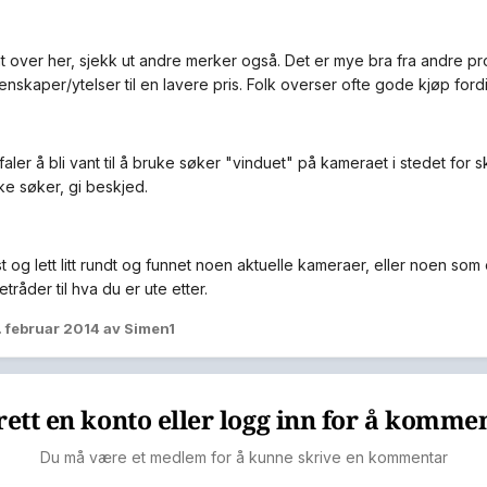
 over her, sjekk ut andre merker også. Det er mye bra fra andre 
nskaper/ytelser til en lavere pris. Folk overser ofte gode kjøp fordi
ler å bli vant til å bruke søker "vinduet" på kameraet i stedet for sk
ke søker, gi beskjed.
t og lett litt rundt og funnet noen aktuelle kameraer, eller noen som 
etråder til hva du er ute etter.
. februar 2014
av Simen1
ett en konto eller logg inn for å komme
Du må være et medlem for å kunne skrive en kommentar