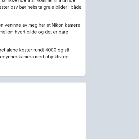
har ikke noe å si. Kommer til å ta noe
ster osv bør helts ta greie bilder i både
n en veninne av meg har et Nikon kamere
 mellom hvert bilde og det er bare
raet alene koster rundt 4000 og så
nybegynner kamera med objektiv og