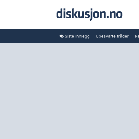
Siste innlegg
Ubesvarte tråder
Re