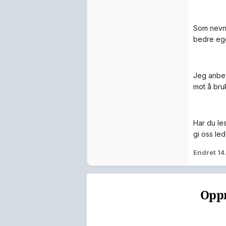
Som nevnt
bedre ege
Jeg anbefa
mot å bru
Har du les
gi oss led
Endret
14
Oppr