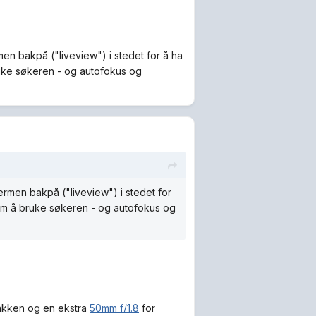
men bakpå ("liveview") i stedet for å ha
ruke søkeren - og autofokus og
ermen bakpå ("liveview") i stedet for
 om å bruke søkeren - og autofokus og
pakken og en ekstra
50mm f/1.8
for