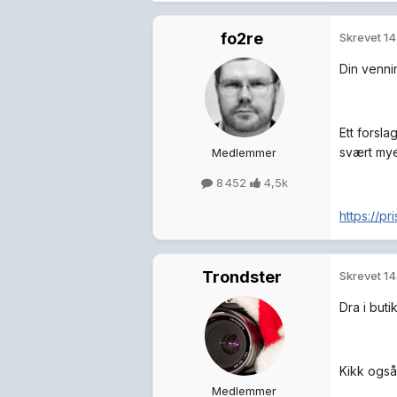
fo2re
Skrevet
14
Din venni
Ett forsla
svært mye
Medlemmer
8 452
4,5k
https://p
Trondster
Skrevet
14
Dra i but
Kikk også
Medlemmer