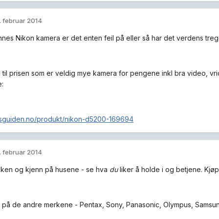
. februar 2014
nnes Nikon kamera er det enten feil på eller så har det verdens tre
g til prisen som er veldig mye kamera for pengene inkl bra video, vri
:
risguiden.no/produkt/nikon-d5200-169694
. februar 2014
ikken og kjenn på husene - se hva
du
liker å holde i og betjene. Kjøp
 på de andre merkene - Pentax, Sony, Panasonic, Olympus, Samsung.