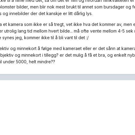
e til å filme med det, så om det er film og hvordan filmkvaliteten er 
lomster bilder, men blir nok mest brukt til annet som bursdager og fe
ys og innebilder der det kanskje er litt dårlig lys.
 ha et kamera som ikke er så tregt, vet ikke hva det kommer av, me
r utrolig lang tid mellom hvert bilde... må ofte vente mellom 4-5 sek
e synes jeg, kommer ikke til å bli vant til det :/
jektiv og minnekort å følge med kameraet eller er det sånn at kame
jektiv og minnekort i tillegg? er det mulig å få et bra, og enkelt 
til under 5000, helt mindre??