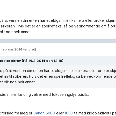
e på at vennen din enten har et eldgammelt kamera eller bruker skjer
il søkeren. Hvis det er en speilrefleks, så be vedkommende om å b
blir noe helt annet.
. februar 2014
(endret)
dster skrev (På 14.2.2014 den 12.16):
tte på at vennen din enten har et eldgammelt kamera eller bruker skj
et inntil søkeren. Hvis det er en speilrefleks, så be vedkommende
et blir noe helt annet.
endørs i mørke omgivelser med fokuseringslys påslått.
t forslag fra meg er
Canon 600D
eller
100D
ta med kidobjektivet i 