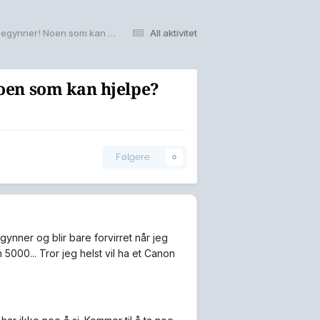
Skal kjøpe meg speilreflekskamera, men er helt nybegynner! Noen som kan hjelpe?
All aktivitet
oen som kan hjelpe?
Følgere
0
ynner og blir bare forvirret når jeg
5000... Tror jeg helst vil ha et Canon