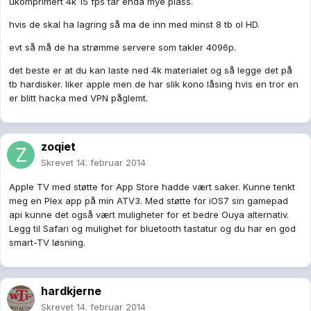
ukomprimert 4k 15 fps tar enda mye plass.
hvis de skal ha lagring så ma de inn med minst 8 tb ol HD.
evt så må de ha strømme servere som takler 4096p.
det beste er at du kan laste ned 4k materialet og så legge det på
tb hardisker. liker apple men de har slik kono låsing hvis en tror en
er blitt hacka med VPN påglemt.
zoqiet
Skrevet
14. februar 2014
Apple TV med støtte for App Store hadde vært saker. Kunne tenkt
meg en Plex app på min ATV3. Med støtte for iOS7 sin gamepad
api kunne det også vært muligheter for et bedre Ouya alternativ.
Legg til Safari og mulighet for bluetooth tastatur og du har en god
smart-TV løsning.
hardkjerne
Skrevet
14. februar 2014