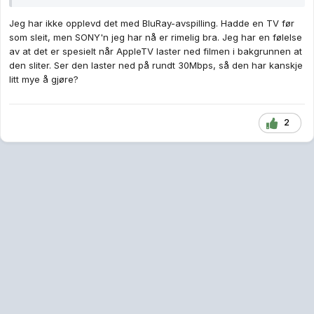
Jeg har ikke opplevd det med BluRay-avspilling. Hadde en TV før
som sleit, men SONY'n jeg har nå er rimelig bra. Jeg har en følelse
av at det er spesielt når AppleTV laster ned filmen i bakgrunnen at
den sliter. Ser den laster ned på rundt 30Mbps, så den har kanskje
litt mye å gjøre?
2