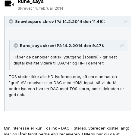
Rune_says
Skrevet
14. februar 2014
Snowleopard skrev (På 14.2.2014 den 11.49):
Rune_says skrev (På 14.2.2014 den 9.47):
Håper de beholder optisk lydutgang (Toslink) - gir best
digital kvalitet videre til DAC'er og Hi-Fi generelt.
TOS støtter ikke alle HD-lydformatene, så om man har en
"grei" AV-receiver eller DAC med HDMI-input, så vil du få
bedre lyd enn hva en DAC med TOS klarer, om kildekoden er
god nok.
Min interesse er kun Toslink - DAC - Stereo. Stereoen koster langt
mer og låter langt bedre enn receiveren. I tillegg har du da at