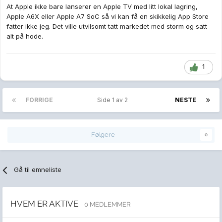
At Apple ikke bare lanserer en Apple TV med litt lokal lagring,
Apple A6X eller Apple A7 SoC så vi kan få en skikkelig App Store
fatter ikke jeg. Det ville utvilsomt tatt markedet med storm og satt
alt på hode.
1
FORRIGE
Side 1 av 2
NESTE
Følgere
0
Gå til emneliste
HVEM ER AKTIVE
0 MEDLEMMER