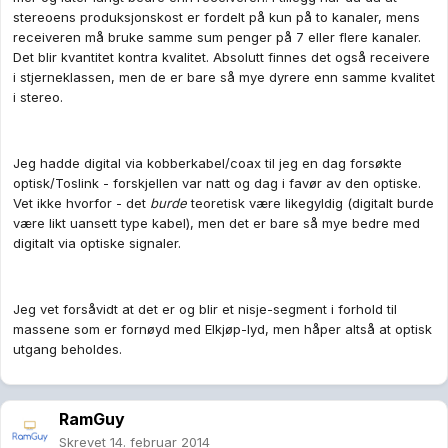
stereoens produksjonskost er fordelt på kun på to kanaler, mens
receiveren må bruke samme sum penger på 7 eller flere kanaler.
Det blir kvantitet kontra kvalitet. Absolutt finnes det også receivere
i stjerneklassen, men de er bare så mye dyrere enn samme kvalitet
i stereo.
Jeg hadde digital via kobberkabel/coax til jeg en dag forsøkte
optisk/Toslink - forskjellen var natt og dag i favør av den optiske.
Vet ikke hvorfor - det
burde
teoretisk være likegyldig (digitalt burde
være likt uansett type kabel), men det er bare så mye bedre med
digitalt via optiske signaler.
Jeg vet forsåvidt at det er og blir et nisje-segment i forhold til
massene som er fornøyd med Elkjøp-lyd, men håper altså at optisk
utgang beholdes.
RamGuy
Skrevet
14. februar 2014