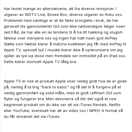
Har testet mange av alternativene, alt fra diverse revisjoner /
utgaver av WDTV Live, Boxee Box, diverse utgaver av Roku osv..
Problemet med samtlige er at de føles kronglete i bruk, de har
generelt lite gjennomtenkt GUI som ikke nødvendigvis følger noen
rød tråd, de har alle en lei tendens til å ha litt hakking og slugish
følelse over menyene osv og ingen har hatt noen god AirPlay
Støtte som faktisk klarer å matche kvaliteten jeg får med AirPlay til
Apple TV, spesielt lyd / musikk klarer ikke å synkronisere om jeg
spiller av lyd via disse men fremdele ser innholdet på en iPad osv..
Dette klarer stortsett Apple TV tålig bra.
Apple TV er nok et produkt Apple viser veldig godt hva de er gode
på, nemlig å ta ting "back to basic" og få det til å fungere på et
veldig gjennomført og solid måte, med et godt raffinert GUI som
flyter og fungerer bra. Men dessverre så blir det også et noe
begrenset produkt om du ikke ser alt via iTunes Rentals, Netflix
eller YouTube, eventuelt har alt av video osv i MPEG-4 format så
du får streamet det via iTunes.