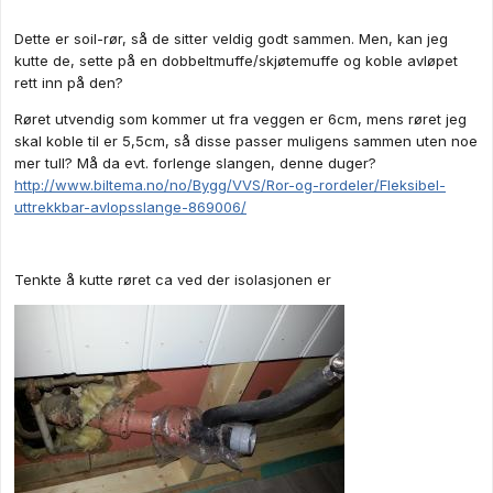
Dette er soil-rør, så de sitter veldig godt sammen. Men, kan jeg
kutte de, sette på en dobbeltmuffe/skjøtemuffe og koble avløpet
rett inn på den?
Røret utvendig som kommer ut fra veggen er 6cm, mens røret jeg
skal koble til er 5,5cm, så disse passer muligens sammen uten noe
mer tull? Må da evt. forlenge slangen, denne duger?
http://www.biltema.no/no/Bygg/VVS/Ror-og-rordeler/Fleksibel-
uttrekkbar-avlopsslange-869006/
Tenkte å kutte røret ca ved der isolasjonen er