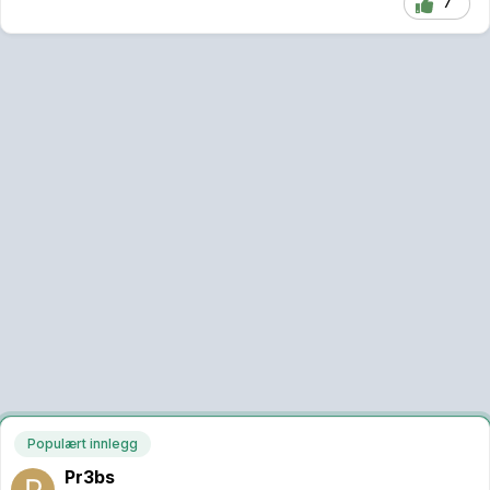
7
Populært innlegg
Pr3bs