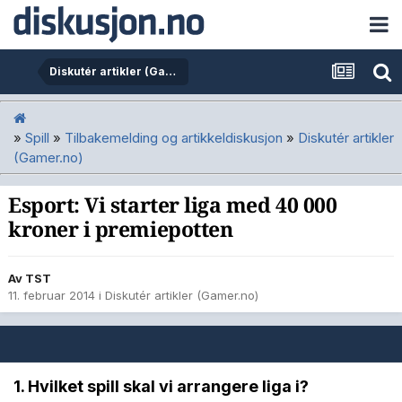
Diskutér artikler (Gamer.no)
»
Spill
»
Tilbakemelding og artikkeldiskusjon
»
Diskutér artikler
(Gamer.no)
Esport: Vi starter liga med 40 000
kroner i premiepotten
Av
TST
11. februar 2014
i
Diskutér artikler (Gamer.no)
1. Hvilket spill skal vi arrangere liga i?