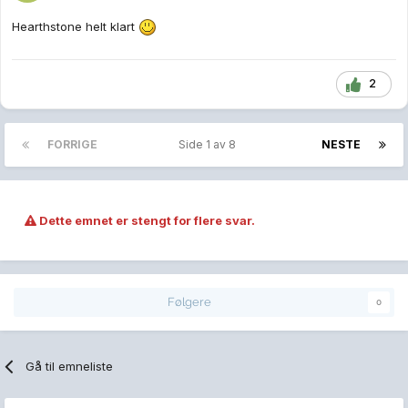
Hearthstone helt klart
2
FORRIGE
Side 1 av 8
NESTE
Dette emnet er stengt for flere svar.
Følgere
0
Gå til emneliste