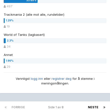
497
Trackmania 2 (alle mot alle, rundetider)
19
World of Tanks (lagbasert)
34
Annet
29
Vennligst
logg inn
eller
registrer deg
for å stemme i
meningsmålingen.
FORRIGE
Side 1 av 8
NESTE