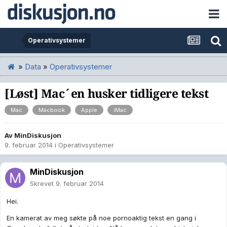
Operativsystemer
»
Data
»
Operativsystemer
[Løst] Mac´en husker tidligere tekst
Mac
Macbook
Apple
iMac
Av
MinDiskusjon
9. februar 2014
i
Operativsystemer
MinDiskusjon
Skrevet
9. februar 2014
Hei.
En kamerat av meg søkte på noe pornoaktig tekst en gang i