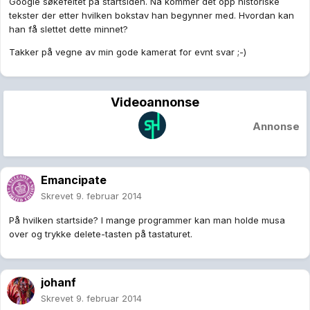
Google søkefeltet på startsiden. Nå kommer det opp historiske
tekster der etter hvilken bokstav han begynner med. Hvordan kan
han få slettet dette minnet?
Takker på vegne av min gode kamerat for evnt svar ;-)
Videoannonse
Annonse
Emancipate
Skrevet
9. februar 2014
På hvilken startside? I mange programmer kan man holde musa
over og trykke delete-tasten på tastaturet.
johanf
Skrevet
9. februar 2014