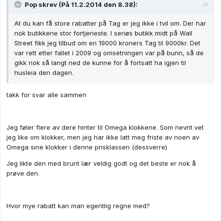
Pop skrev (På 11.2.2014 den 8.38):
At du kan få store rabatter på Tag er jeg ikke i tvil om. Der har
nok butikkene stor fortjeneste. I seriøs butikk midt på Wall
Street fikk jeg tilbud om en 19000 kroners Tag til 9000kr. Det
var rett etter fallet i 2009 og omsetningen var på bunn, så de
gikk nok så langt ned de kunne for å fortsatt ha igjen til
husleia den dagen.
takk for svar alle sammen
Jeg føler flere av dere hinter til Omega klokkene. Som nevnt vet
jeg like om klokker, men jeg har ikke latt meg friste av noen av
Omega sine klokker i denne prisklassen (dessverre)
Jeg likte den med brunt lær veldig godt og det beste er nok å
prøve den.
Hvor mye rabatt kan man egentlig regne med?