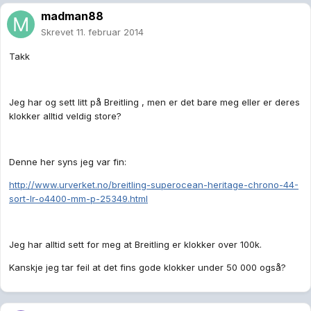
madman88
Skrevet
11. februar 2014
Takk
Jeg har og sett litt på Breitling , men er det bare meg eller er deres
klokker alltid veldig store?
Denne her syns jeg var fin:
http://www.urverket.no/breitling-superocean-heritage-chrono-44-
sort-lr-o4400-mm-p-25349.html
Jeg har alltid sett for meg at Breitling er klokker over 100k.
Kanskje jeg tar feil at det fins gode klokker under 50 000 også?