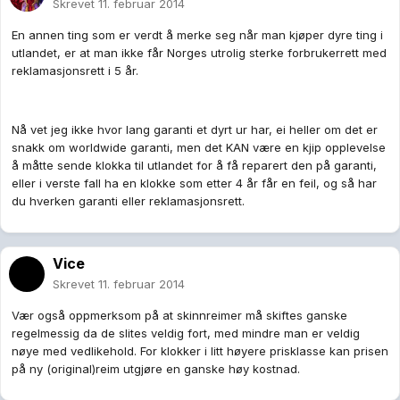
Skrevet
11. februar 2014
En annen ting som er verdt å merke seg når man kjøper dyre ting i
utlandet, er at man ikke får Norges utrolig sterke forbrukerrett med
reklamasjonsrett i 5 år.
Nå vet jeg ikke hvor lang garanti et dyrt ur har, ei heller om det er
snakk om worldwide garanti, men det KAN være en kjip opplevelse
å måtte sende klokka til utlandet for å få reparert den på garanti,
eller i verste fall ha en klokke som etter 4 år får en feil, og så har
du hverken garanti eller reklamasjonsrett.
Vice
Skrevet
11. februar 2014
Vær også oppmerksom på at skinnreimer må skiftes ganske
regelmessig da de slites veldig fort, med mindre man er veldig
nøye med vedlikehold. For klokker i litt høyere prisklasse kan prisen
på ny (original)reim utgjøre en ganske høy kostnad.