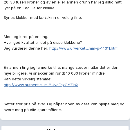
20-30 tusen kroner og av en eller annen grunn har jeg alltid hatt
lyst på en Tag Heuer klokke.
Synes klokker med lær/skinn er veldig fine.
Men jeg lurer på en ting.
Hvor god kvalitet er det på disse klokkene?
Jeg vurderer denne her:
http://www.urverket....mm-p-14311.html
En annen ting jeg la merke til at mange steder i utlandet er den
mye billigere, vi snakker om rundt 10 000 kroner mindre.
Kan dette virkelig stemme?
http://www.authentic...ml#.UveFqzOYZkQ
Setter stor pris på svar. Og håper noen av dere kan hjelpe meg og
svare meg på alle spørsmålene.