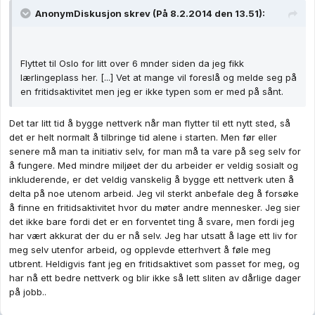
AnonymDiskusjon skrev (På 8.2.2014 den 13.51):
Flyttet til Oslo for litt over 6 mnder siden da jeg fikk
lærlingeplass her. [...] Vet at mange vil foreslå og melde seg på
en fritidsaktivitet men jeg er ikke typen som er med på sånt.
Det tar litt tid å bygge nettverk når man flytter til ett nytt sted, så
det er helt normalt å tilbringe tid alene i starten. Men før eller
senere må man ta initiativ selv, for man må ta vare på seg selv for
å fungere. Med mindre miljøet der du arbeider er veldig sosialt og
inkluderende, er det veldig vanskelig å bygge ett nettverk uten å
delta på noe utenom arbeid. Jeg vil sterkt anbefale deg å forsøke
å finne en fritidsaktivitet hvor du møter andre mennesker. Jeg sier
det ikke bare fordi det er en forventet ting å svare, men fordi jeg
har vært akkurat der du er nå selv. Jeg har utsatt å lage ett liv for
meg selv utenfor arbeid, og opplevde etterhvert å føle meg
utbrent. Heldigvis fant jeg en fritidsaktivet som passet for meg, og
har nå ett bedre nettverk og blir ikke så lett sliten av dårlige dager
på jobb..