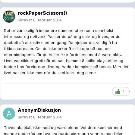
rockPaperScissors()
Skrevet
8. februar 2014
Det er vanskelig å imponere damene uten noen som helst
interesser og nettverk. Passer du på deg selv, og trives, er du
dobbelt så attraktiv med en gang. Da hjelper det veldig å ha
fritidsinteresser. Om du ikke orker å stille opp på noe om
ettermiddagene, får du heller ikke fordelene med å være aktiv.
Livet var sikkert greit når du satt hjemme å spilte playstation og
bodde hos foreldrene dine og hadde kompiser på besøk. Men det
livet passer ikke mer når du skal klare deg alene.
1
AnonymDiskusjon
Skrevet
8. februar 2014
Trives absolutt ikke med og være alene. Vet dere kommer med
mange gode råd om hva jeg burde gjøre ang venner men føler