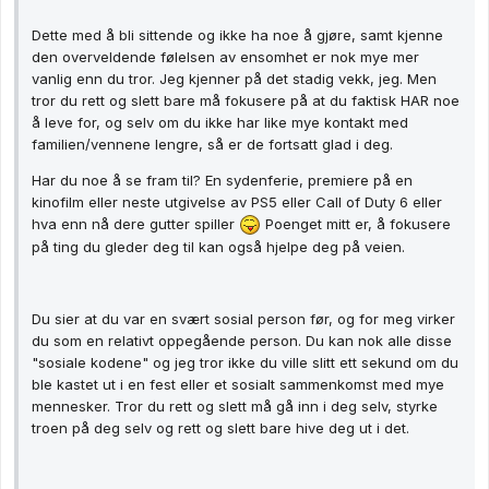
Dette med å bli sittende og ikke ha noe å gjøre, samt kjenne
den overveldende følelsen av ensomhet er nok mye mer
vanlig enn du tror. Jeg kjenner på det stadig vekk, jeg. Men
tror du rett og slett bare må fokusere på at du faktisk HAR noe
å leve for, og selv om du ikke har like mye kontakt med
familien/vennene lengre, så er de fortsatt glad i deg.
Har du noe å se fram til? En sydenferie, premiere på en
kinofilm eller neste utgivelse av PS5 eller Call of Duty 6 eller
hva enn nå dere gutter spiller
Poenget mitt er, å fokusere
på ting du gleder deg til kan også hjelpe deg på veien.
Du sier at du var en svært sosial person før, og for meg virker
du som en relativt oppegående person. Du kan nok alle disse
"sosiale kodene" og jeg tror ikke du ville slitt ett sekund om du
ble kastet ut i en fest eller et sosialt sammenkomst med mye
mennesker. Tror du rett og slett må gå inn i deg selv, styrke
troen på deg selv og rett og slett bare hive deg ut i det.