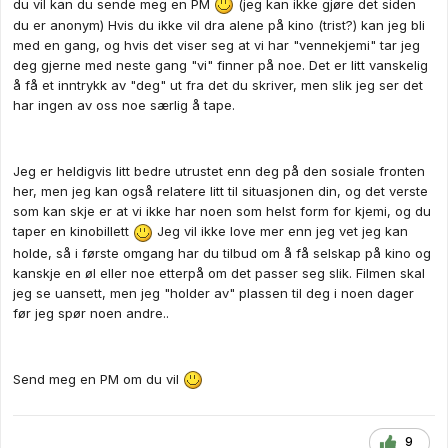
du vil kan du sende meg en PM
(jeg kan ikke gjøre det siden
du er anonym) Hvis du ikke vil dra alene på kino (trist?) kan jeg bli
med en gang, og hvis det viser seg at vi har "vennekjemi" tar jeg
deg gjerne med neste gang "vi" finner på noe. Det er litt vanskelig
å få et inntrykk av "deg" ut fra det du skriver, men slik jeg ser det
har ingen av oss noe særlig å tape.
Jeg er heldigvis litt bedre utrustet enn deg på den sosiale fronten
her, men jeg kan også relatere litt til situasjonen din, og det verste
som kan skje er at vi ikke har noen som helst form for kjemi, og du
taper en kinobillett
Jeg vil ikke love mer enn jeg vet jeg kan
holde, så i første omgang har du tilbud om å få selskap på kino og
kanskje en øl eller noe etterpå om det passer seg slik. Filmen skal
jeg se uansett, men jeg "holder av" plassen til deg i noen dager
før jeg spør noen andre..
Send meg en PM om du vil
9