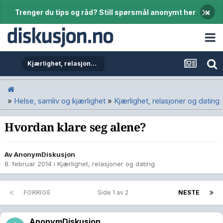
×
Trenger du tips og råd? Still spørsmål anonymt her
Kjærlighet, relasjoner og dating
»
Helse, samliv og kjærlighet
»
Kjærlighet, relasjoner og dating
Hvordan klare seg alene?
Av
AnonymDiskusjon
8. februar 2014
i
Kjærlighet, relasjoner og dating
FORRIGE
Side 1 av 2
NESTE
AnonymDiskusjon