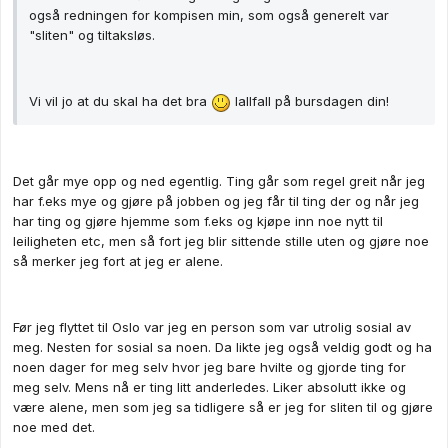
også redningen for kompisen min, som også generelt var
"sliten" og tiltaksløs.
Vi vil jo at du skal ha det bra
Iallfall på bursdagen din!
Det går mye opp og ned egentlig. Ting går som regel greit når jeg
har f.eks mye og gjøre på jobben og jeg får til ting der og når jeg
har ting og gjøre hjemme som f.eks og kjøpe inn noe nytt til
leiligheten etc, men så fort jeg blir sittende stille uten og gjøre noe
så merker jeg fort at jeg er alene.
Før jeg flyttet til Oslo var jeg en person som var utrolig sosial av
meg. Nesten for sosial sa noen. Da likte jeg også veldig godt og ha
noen dager for meg selv hvor jeg bare hvilte og gjorde ting for
meg selv. Mens nå er ting litt anderledes. Liker absolutt ikke og
være alene, men som jeg sa tidligere så er jeg for sliten til og gjøre
noe med det.