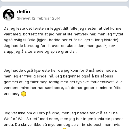
delfin
Skrevet
12. februar 2014
Da jeg leste det første innlegget ditt følte jeg nesten at det kunne
vært meg, bortsett fra at jeg har et lite nettverk her, men jeg flyttet
også nylig til Oslo (igjen, bodde her et år tidligere, lang historie).
Jeg hadde bursdag for litt over en uke siden, men gudskjelov
slapp jeg å sitte alene og spise grandis...
Jeg hadde også kjæreste her da jeg kom for 6 måneder siden,
men jeg er frivillig singel nå. Jeg begynner også å bli såpass
gammel at jeg føler meg ferdig med det typiske "studentlivet". Alle
vennene mine her har samboere, så de har generelt mindre fritid
enn meg
Jeg vet ikke om du dro på kino, men jeg hadde tenkt å se "The
Wolf of Wall Street" med noen, men jeg har ingen konkrete planer
enda. Du skriver ikke så mye om deg selv i første post, men hvis