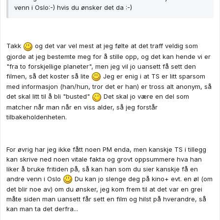
venn i Oslo:-) hvis du ønsker det da :-)
Takk
og det var vel mest at jeg følte at det traff veldig som
gjorde at jeg bestemte meg for å stille opp, og det kan hende vi er
"fra to forskjellige planeter", men jeg vil jo uansett få sett den
filmen, så det koster så lite
Jeg er enig i at TS er litt sparsom
med informasjon (han/hun, tror det er han) er tross alt anonym, så
det skal litt til å bli "busted"
Det skal jo være en del som
matcher når man når en viss alder, så jeg forstår
tilbakeholdenheten.
For øvrig har jeg ikke fått noen PM enda, men kanskje TS i tillegg
kan skrive ned noen vitale fakta og grovt oppsummere hva han
liker å bruke fritiden på, så kan han som du sier kanskje få en
andre venn i Oslo
Du kan jo slenge deg på kino+ evt. en øl (om
det blir noe av) om du ønsker, jeg kom frem til at det var en grei
måte siden man uansett får sett en film og hilst på hverandre, så
kan man ta det derfra...