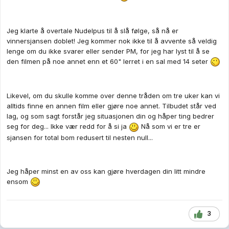
Jeg klarte å overtale Nudelpus til å slå følge, så nå er
vinnersjansen doblet! Jeg kommer nok ikke til å avvente så veldig
lenge om du ikke svarer eller sender PM, for jeg har lyst til å se
den filmen på noe annet enn et 60" lerret i en sal med 14 seter
Likevel, om du skulle komme over denne tråden om tre uker kan vi
alltids finne en annen film eller gjøre noe annet. Tilbudet står ved
lag, og som sagt forstår jeg situasjonen din og håper ting bedrer
seg for deg... Ikke vær redd for å si ja
Nå som vi er tre er
sjansen for total bom redusert til nesten null...
Jeg håper minst en av oss kan gjøre hverdagen din litt mindre
ensom
3