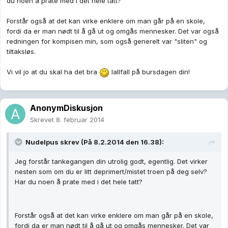
du noen å prate med i det hele tatt?
Forstår også at det kan virke enklere om man går på en skole,
fordi da er man nødt til å gå ut og omgås mennesker. Det var også
redningen for kompisen min, som også generelt var "sliten" og
tiltaksløs.
Vi vil jo at du skal ha det bra
Iallfall på bursdagen din!
AnonymDiskusjon
Skrevet
8. februar 2014
Nudelpus skrev (På 8.2.2014 den 16.38):
Jeg forstår tankegangen din utrolig godt, egentlig. Det virker
nesten som om du er litt deprimert/mistet troen på deg selv?
Har du noen å prate med i det hele tatt?
Forstår også at det kan virke enklere om man går på en skole,
fordi da er man nødt til å gå ut og omgås mennesker. Det var