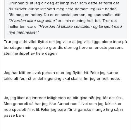
Grunnen til at jeg gir deg et langt svar som dette er fordi det
du skriver kunne lett vært meg selv, dersom jeg ikke hadde
fått meg en hobby. Du er en sosial person, og spørsmålet ditt:
"Hvordan klare seg alene"
er i min mening helt feil. Tror det
heller bør være
"Hvordan få tilbake selvtilliten og bli kjent med
nye mennesker"
.
Trur jeg aldri villet flyttet om jeg viste at jeg ville ligge alene inne på
bursdagen min og spise grandis uten og høre en eneste persons
stemme iløpet av hele dagen.
Jeg har blitt en svak person etter jeg flyttet hit. Følte jeg kunne
takle alt før, nå er det ingenting skal skal til før jeg er helt nede.
Ja, jeg liker og innrede leiligheten og blir glad når jeg får det fint.
Men generelt så har jeg ikke funnet noe i livet som jeg faktisk er
noe spesielt flink til. Føler jeg bare får til ganske mange ting sånn
passe bare.