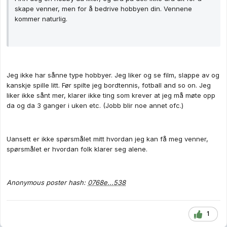
skape venner, men for å bedrive hobbyen din. Vennene
kommer naturlig.
Jeg ikke har sånne type hobbyer. Jeg liker og se film, slappe av og
kanskje spille litt. Før spilte jeg bordtennis, fotball and so on. Jeg
liker ikke sånt mer, klarer ikke ting som krever at jeg må møte opp
da og da 3 ganger i uken etc. (Jobb blir noe annet ofc.)
Uansett er ikke spørsmålet mitt hvordan jeg kan få meg venner,
spørsmålet er hvordan folk klarer seg alene.
Anonymous poster hash:
0768e...538
1