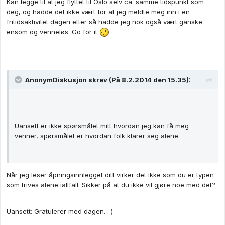
Kan legge til at jeg flyttet til Oslo selv ca. samme tidspunkt som
deg, og hadde det ikke vært for at jeg meldte meg inn i en
fritidsaktivitet dagen etter så hadde jeg nok også vært ganske
ensom og venneløs. Go for it
AnonymDiskusjon skrev (På 8.2.2014 den 15.35):
Uansett er ikke spørsmålet mitt hvordan jeg kan få meg
venner, spørsmålet er hvordan folk klarer seg alene.
Når jeg leser åpningsinnlegget ditt virker det ikke som du er typen
som trives alene iallfall. Sikker på at du ikke vil gjøre noe med det?
Uansett: Gratulerer med dagen. : )