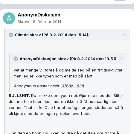
AnonymDiskusjon
Skrevet
8. februar 2014
Slimda skrev (På 8.2.2014 den 15.14):
AnonymDiskusjon skrev (På 8.2.2014 den 13.51):
Vet at mange vil foreslå og melde seg på en fritidsaktivitet
men jeg er ikke typen som er med på sånt
Anonymous poster hash:
0768e...538
BULLSHIT
. Du er ikke den typen nei. Gjør noe med det. Sitter
du inne hele tiden, kommer du ikke til å få noe særlig med
venner. That's life. Oslo har et heftig mengde studenter, så å
bli kjent med de er ingen problem overhode.
Finn deg en hobby du liker, og dra på det. Ikke dra dit for å