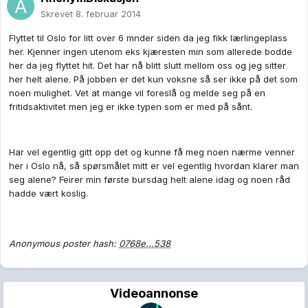
Skrevet
8. februar 2014
Flyttet til Oslo for litt over 6 mnder siden da jeg fikk lærlingeplass
her. Kjenner ingen utenom eks kjæresten min som allerede bodde
her da jeg flyttet hit. Det har nå blitt slutt mellom oss og jeg sitter
her helt alene. På jobben er det kun voksne så ser ikke på det som
noen mulighet. Vet at mange vil foreslå og melde seg på en
fritidsaktivitet men jeg er ikke typen som er med på sånt.
Har vel egentlig gitt opp det og kunne få meg noen nærme venner
her i Oslo nå, så spørsmålet mitt er vel egentlig hvordan klarer man
seg alene? Feirer min første bursdag helt alene idag og noen råd
hadde vært koslig.
Anonymous poster hash:
0768e...538
Videoannonse