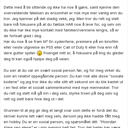
Dette med å bli sittende og ikke ha noe å gjøre, samt kjenne den
overveldende følelsen av ensomhet er nok mye mer vanlig enn du
tror. Jeg kjenner på det stadig vekk, jeg. Men tror du rett og slett
bare må fokusere på at du faktisk HAR noe å leve for, og selv om
du ikke har like mye kontakt med familien/vennene lengre, så er
de fortsatt glad i deg.
Har du noe å se fram til? En sydenferie, premiere på en kinofilm
eller neste utgivelse av PS5 eller Call of Duty 6 eller hva enn nå
dere gutter spiller
Poenget mitt er, å fokusere på ting du gleder
deg til kan også hjelpe deg på veien.
Du sier at du var en svært sosial person før, og for meg virker du
som en relativt oppegående person. Du kan nok alle disse "sosiale
kodene" og jeg tror ikke du ville slitt ett sekund om du ble kastet ut
i en fest eller et sosialt sammenkomst med mye mennesker. Tror
du rett og slett må gå inn i deg selv, styrke troen på deg selv og
rett og slett bare hive deg ut i det.
Grunnen til at jeg gir deg et langt svar som dette er fordi det du
skriver kunne lett vært meg selv, dersom jeg ikke hadde fått meg
en hobby. Du er en sosial person, og spørsmålet ditt:
"Hvordan
klare seg alene"
er i min mening helt feil. Tror det heller bør være