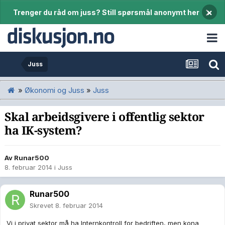
×
Trenger du råd om juss? Still spørsmål anonymt her
Juss
»
Økonomi og Juss
»
Juss
Skal arbeidsgivere i offentlig sektor
ha IK-system?
Av
Runar500
8. februar 2014
i
Juss
Runar500
Skrevet
8. februar 2014
Vi i privat sektor må ha Internkontroll for bedriften, men kona