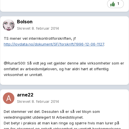
1
Bolson
Skrevet
8. februar 2014
TS mener vel internkontrollforskriften, jf
http://lovdata.no/dokument/SF/forskrift/1996-12-06-1127
.
@Runar500: Så vidt jeg vet gjelder denne alle virksomheter som er
omfattet av arbeidsmiljøloven, og har aldri hørt at offentlig
virksomhet er unntatt.
arne22
Skrevet
8. februar 2014
Det stemmer vel det. Dessuten så er så vel tilsyn som
veiledningsplikt utdelegert til Arbeidstilsynet.
Det betyr i praksis at man kan ringe og spørre hvis man lurer på
om for eksempel en enkelt virksomhet er unntatt bestemmelsene.