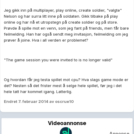
Jeg gikk inn på multiplayer, play online, create soldier, "valgte"
Nelson og har surra litt inne på soldaten. Gikk tilbake på play
online og har nå et utropstegn på create soldier og på store.
Prøvde å spille mot en venn, som jeg fant på friends, men får bare
feilmelding. Han har også sendt meg invitasjon, feilmelding om jeg
prøver å joine. Hva i all verden er problemet?
"The game session you were invited to is no longer valid"
Og hvordan får jeg testa spillet mot cpu? Hva slags game mode er
det? Nesten så det frister mest å selge hele spillet, før jeg i det
hele tatt har kommet igang. Latterlig.
Endret
7. februar 2014
av oscrue10
Videoannonse
Annonse