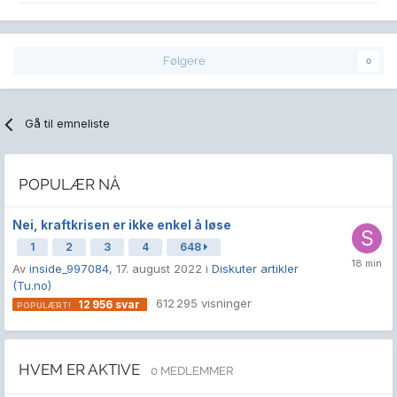
Følgere
0
Gå til emneliste
POPULÆR NÅ
Nei, kraftkrisen er ikke enkel å løse
1
2
3
4
648
Av
inside_997084
,
17. august 2022
i
Diskuter artikler
(Tu.no)
612 295
visninger
12 956
svar
HVEM ER AKTIVE
0 MEDLEMMER