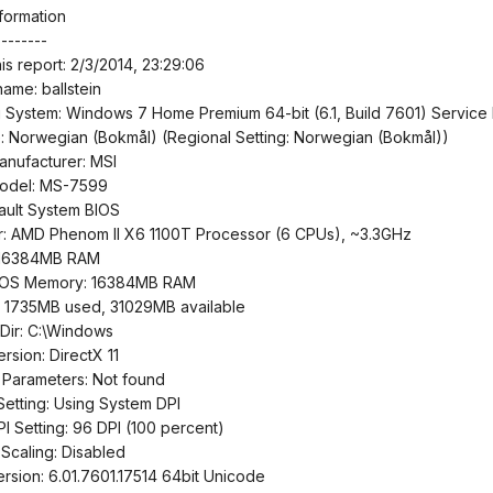
formation
--------
is report: 2/3/2014, 23:29:06
ame: ballstein
 System: Windows 7 Home Premium 64-bit (6.1, Build 7601) Service 
 Norwegian (Bokmål) (Regional Setting: Norwegian (Bokmål))
nufacturer: MSI
odel: MS-7599
ault System BIOS
: AMD Phenom II X6 1100T Processor (6 CPUs), ~3.3GHz
 16384MB RAM
e OS Memory: 16384MB RAM
: 1735MB used, 31029MB available
Dir: C:\Windows
rsion: DirectX 11
Parameters: Not found
Setting: Using System DPI
I Setting: 96 DPI (100 percent)
caling: Disabled
rsion: 6.01.7601.17514 64bit Unicode