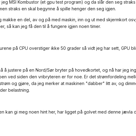
 jeg MSI Kombustor (et gpu test program) og da slår den seg straks av
en straks en skal begynne å spille henger den seg igjen.
g makke en del, av og på med maskin, inn og ut med skjermkort osv,
r, så kan jeg få den til å fungere igjen noen timer.
rene på CPU overstiger ikke 50 grader så vidt jeg har sett, GPU blir
så å justere på en Nord/Sør bryter på hovedkortet, og nå har jeg i
en ved siden den vribryteren er for noe. Er det strømfordeling mel
trøm og gjøre, da jeg merker at maskinen "dabber" litt av, og dimmer 
der belastning.
n kan gi meg noen hint her, har ligget på golvet med denne jævla d