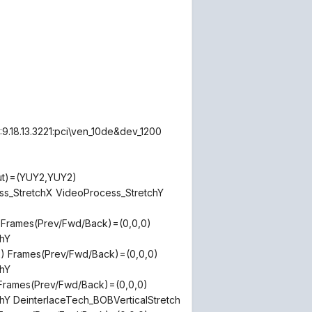
9.18.13.3221:pci\ven_10de&dev_1200
ut)=(YUY2,YUY2)
s_StretchX VideoProcess_StretchY
Frames(Prev/Fwd/Back)=(0,0,0)
hY
 Frames(Prev/Fwd/Back)=(0,0,0)
hY
Frames(Prev/Fwd/Back)=(0,0,0)
 DeinterlaceTech_BOBVerticalStretch