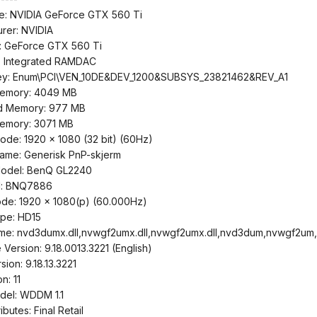
e: NVIDIA GeForce GTX 560 Ti
rer: NVIDIA
: GeForce GTX 560 Ti
: Integrated RAMDAC
ey: Enum\PCI\VEN_10DE&DEV_1200&SUBSYS_23821462&REV_A1
Memory: 4049 MB
d Memory: 977 MB
emory: 3071 MB
ode: 1920 x 1080 (32 bit) (60Hz)
ame: Generisk PnP-skjerm
Model: BenQ GL2240
Id: BNQ7886
de: 1920 x 1080(p) (60.000Hz)
ype: HD15
ame: nvd3dumx.dll,nvwgf2umx.dll,nvwgf2umx.dll,nvd3dum,nvwgf2u
e Version: 9.18.0013.3221 (English)
sion: 9.18.13.3221
n: 11
del: WDDM 1.1
ibutes: Final Retail