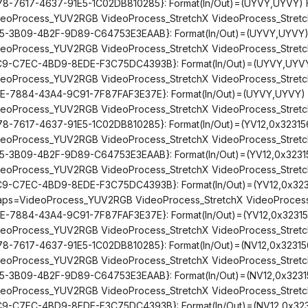
8-7617-4637-91E5-1C02DB810285}: Format(In/Out)=(UYVY,UYVY) 
eoProcess_YUV2RGB VideoProcess_StretchX VideoProcess_Stretch
5-3B09-4B2F-9D89-C64753E3EAAB}: Format(In/Out)=(UYVY,UYVY) 
eoProcess_YUV2RGB VideoProcess_StretchX VideoProcess_Stretc
9-C7EC-4BD9-8EDE-F3C75DC4393B}: Format(In/Out)=(UYVY,UYVY)
eoProcess_YUV2RGB VideoProcess_StretchX VideoProcess_Stretc
E-7884-43A4-9C91-7F87FAF3E37E}: Format(In/Out)=(UYVY,UYVY) 
eoProcess_YUV2RGB VideoProcess_StretchX VideoProcess_StretchY
8-7617-4637-91E5-1C02DB810285}: Format(In/Out)=(YV12,0x32315
eoProcess_YUV2RGB VideoProcess_StretchX VideoProcess_Stretch
5-3B09-4B2F-9D89-C64753E3EAAB}: Format(In/Out)=(YV12,0x3231
eoProcess_YUV2RGB VideoProcess_StretchX VideoProcess_Stretc
9-C7EC-4BD9-8EDE-F3C75DC4393B}: Format(In/Out)=(YV12,0x323
Caps=VideoProcess_YUV2RGB VideoProcess_StretchX VideoProcess
E-7884-43A4-9C91-7F87FAF3E37E}: Format(In/Out)=(YV12,0x32315
eoProcess_YUV2RGB VideoProcess_StretchX VideoProcess_StretchY
8-7617-4637-91E5-1C02DB810285}: Format(In/Out)=(NV12,0x32315
eoProcess_YUV2RGB VideoProcess_StretchX VideoProcess_Stretch
5-3B09-4B2F-9D89-C64753E3EAAB}: Format(In/Out)=(NV12,0x3231
eoProcess_YUV2RGB VideoProcess_StretchX VideoProcess_Stretc
9-C7EC-4BD9-8EDE-F3C75DC4393B}: Format(In/Out)=(NV12,0x323