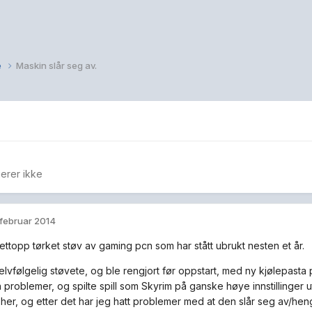
e
Maskin slår seg av.
erer ikke
 februar 2014
nettopp tørket støv av gaming pcn som har stått ubrukt nesten et år.
elvfølgelig støvete, og ble rengjort før oppstart, med ny kjølepasta
 problemer, og spilte spill som Skyrim på ganske høye innstillinger u
er, og etter det har jeg hatt problemer med at den slår seg av/henger