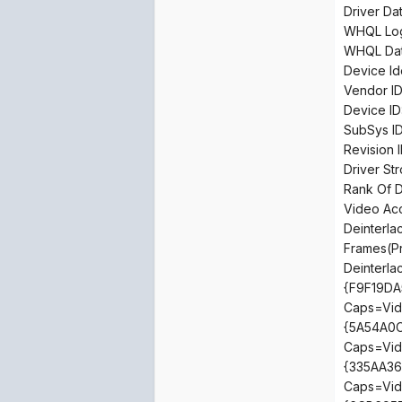
Driver Da
WHQL Log
WHQL Dat
Device I
Vendor ID
Device ID
SubSys I
Revision 
Driver St
Rank Of D
Video A
Deinterl
Frames(P
Deinterla
{F9F19DA
Caps=Vid
{5A54A0C
Caps=Vid
{335AA36
Caps=Vid