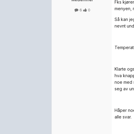
Fks kjører
menyen, m
6
0
Så kan je
nevnt unde
Temperatu
Klarte og
hva knapp
noe med s
seg av un
Håper noe
alle svar.