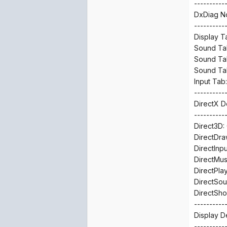
----------
DxDiag N
----------
Display T
Sound Tab
Sound Tab
Sound Tab
Input Tab
----------
DirectX 
----------
Direct3D: 
DirectDraw
DirectInput
DirectMusi
DirectPlay
DirectSoun
DirectShow
----------
Display D
----------