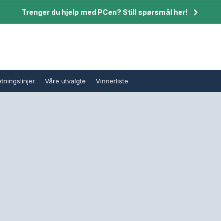
Trenger du hjelp med PCen? Still spørsmål her!
tningslinjer
Våre utvalgte
Vinnerliste