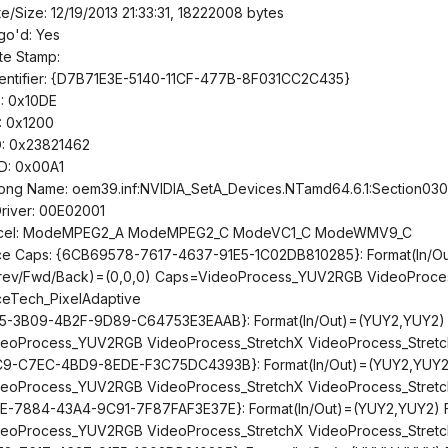
te/Size: 12/19/2013 21:33:31, 18222008 bytes
o'd: Yes
e Stamp:
dentifier: {D7B71E3E-5140-11CF-477B-8F031CC2C435}
: 0x10DE
: 0x1200
D: 0x23821462
ID: 0x00A1
rong Name: oem39.inf:NVIDIA_SetA_Devices.NTamd64.6.1:Section030:
river: 00E02001
ccel: ModeMPEG2_A ModeMPEG2_C ModeVC1_C ModeWMV9_C
ace Caps: {6CB69578-7617-4637-91E5-1C02DB810285}: Format(In/O
rev/Fwd/Back)=(0,0,0) Caps=VideoProcess_YUV2RGB VideoProces
ceTech_PixelAdaptive
5-3B09-4B2F-9D89-C64753E3EAAB}: Format(In/Out)=(YUY2,YUY2) 
eoProcess_YUV2RGB VideoProcess_StretchX VideoProcess_Stretc
9-C7EC-4BD9-8EDE-F3C75DC4393B}: Format(In/Out)=(YUY2,YUY2)
eoProcess_YUV2RGB VideoProcess_StretchX VideoProcess_Stretc
E-7884-43A4-9C91-7F87FAF3E37E}: Format(In/Out)=(YUY2,YUY2) 
eoProcess_YUV2RGB VideoProcess_StretchX VideoProcess_StretchY