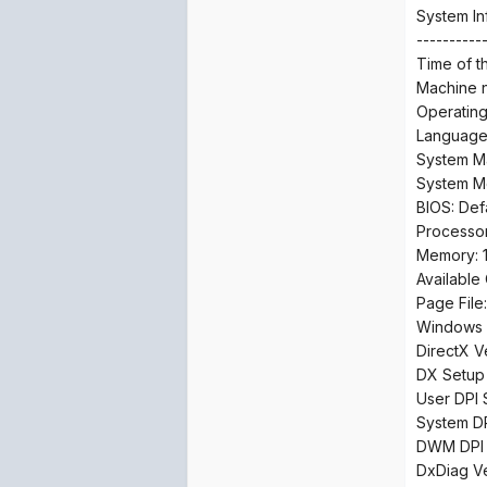
System In
----------
Time of th
Machine n
Operating
Language:
System Ma
System M
BIOS: Def
Processor
Memory:
Availabl
Page File
Windows 
DirectX Ve
DX Setup 
User DPI 
System DP
DWM DPI S
DxDiag Ve