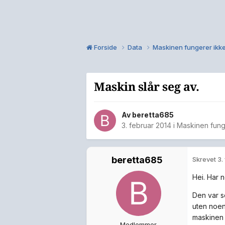
Forside
Data
Maskinen fungerer ikk
Maskin slår seg av.
Av
beretta685
3. februar 2014
i
Maskinen fung
beretta685
Skrevet
3.
Hei. Har 
Den var s
uten noen
maskinen h
Medlemmer