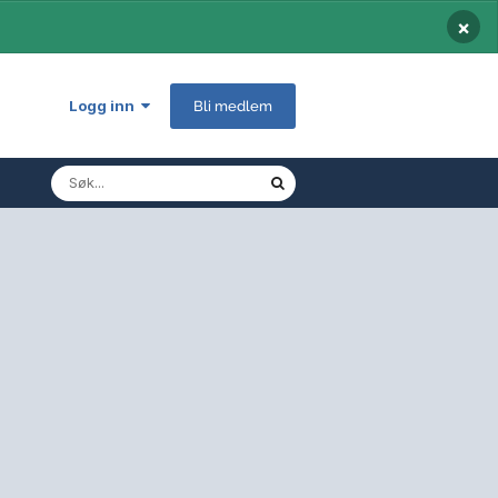
×
Logg inn
Bli medlem