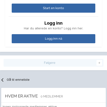
Start en konto
Logg inn
Har du allerede en konto? Logg inn her.
Logg inn nå
Følgere
0
Gå til emneliste
HVEM ER AKTIVE
0 MEDLEMMER
Ingen innloggede medlemmer aktive