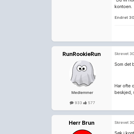
kontoen.
Endret
30
RunRookieRun
Skrevet
30
Som det bl
Har ofte 
beskjed, 
Medlemmer
933
577
Herr Brun
Skrevet
30
Søk i kon