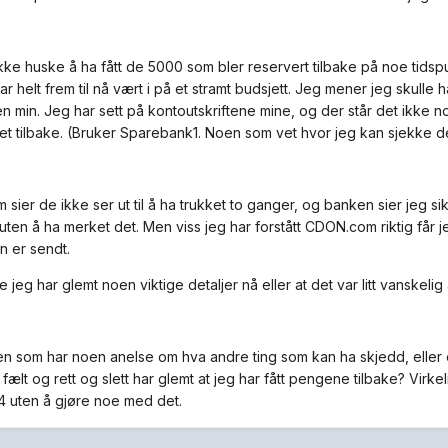
kke huske å ha fått de 5000 som bler reservert tilbake på noe tidspu
r helt frem til nå vært i på et stramt budsjett. Jeg mener jeg skulle 
n min. Jeg har sett på kontoutskriftene mine, og der står det ikke 
t tilbake. (Bruker Sparebank1. Noen som vet hvor jeg kan sjekke de
ier de ikke ser ut til å ha trukket to ganger, og banken sier jeg si
 uten å ha merket det. Men viss jeg har forstått CDON.com riktig får
n er sendt.
 jeg har glemt noen viktige detaljer nå eller at det var litt vanskelig 
en som har noen anelse om hva andre ting som kan ha skjedd, eller e
 fælt og rett og slett har glemt at jeg har fått pengene tilbake? Virkel
4 uten å gjøre noe med det.