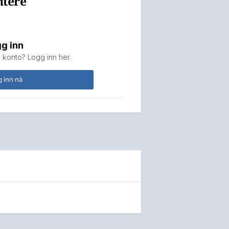
ntere
g inn
 konto? Logg inn her.
 inn nå