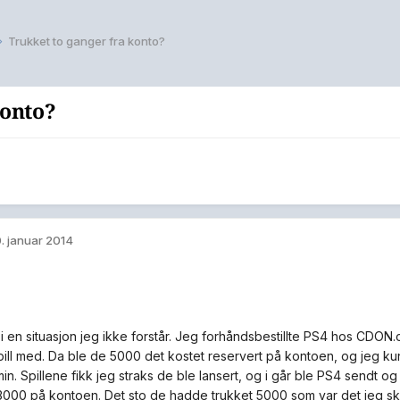
Trukket to ganger fra konto?
konto?
. januar 2014
 i en situasjon jeg ikke forstår. Jeg forhåndsbestillte PS4 hos CDON.
pill med. Da ble de 5000 det kostet reservert på kontoen, og jeg k
in. Spillene fikk jeg straks de ble lansert, og i går ble PS4 sendt o
3000 på kontoen. Det sto de hadde trukket 5000 som var det jeg sku