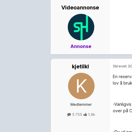
Videoannonse
Annonse
kjetilkl
Skrevet
30
En reserv
lov å bru
-Vanligvi
Medlemmer
over på C
5 755
1,9k
-Du vil no