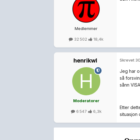
Medlemmer
32 502
18,4k
henrikwl
Skrevet
30
Jeg har o
så forsvin
sånn VISA
Moderatorer
Etter dett
6 547
6,3k
situasjon