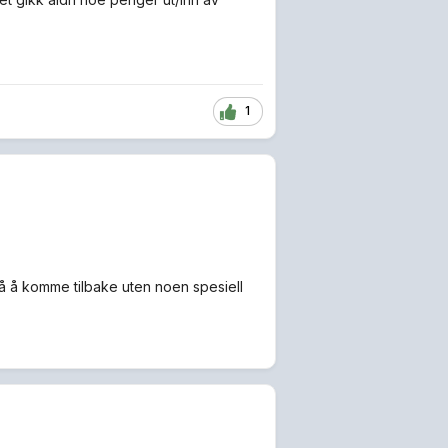
1
å å komme tilbake uten noen spesiell