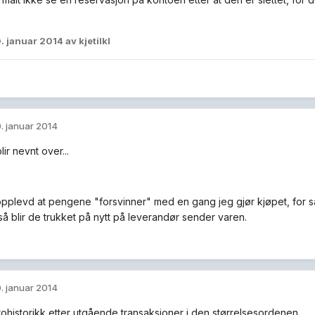
. januar 2014
av kjetilkl
. januar 2014
ir nevnt over...
opplevd at pengene "forsvinner" med en gang jeg gjør kjøpet, for s
så blir de trukket på nytt på leverandør sender varen.
. januar 2014
tohistorikk etter utgående transaksjoner i den størrelsesordenen.