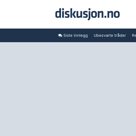
Siste innlegg
Ubesvarte tråder
Re