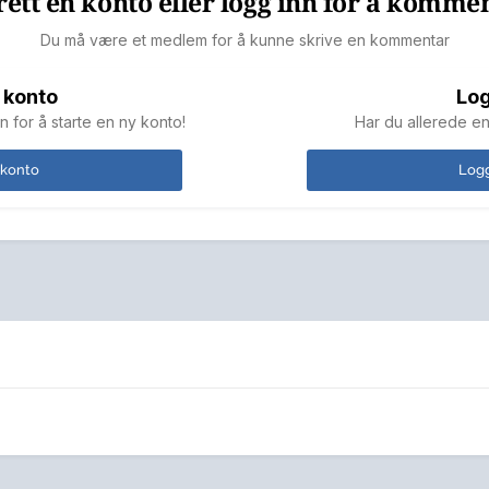
ett en konto eller logg inn for å komme
Du må være et medlem for å kunne skrive en kommentar
 konto
Log
n for å starte en ny konto!
Har du allerede en
 konto
Logg