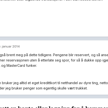
. januar 2014
gså brent meg på dette tidligere. Pengene blir reservert, og så an
ner reservasjonen uten å etterlate seg spor, for så å dukke opp igjen
 og MasterCard funker.
e bruker jeg alltid et eget kredittkort til netthandel av dyre ting, net
 der jeg bruker penger som egentlig skulle vært trukket.