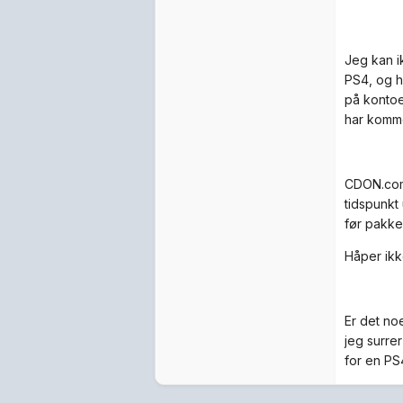
Jeg kan i
PS4, og ha
på kontoe
har komme
CDON.com s
tidspunkt
før pakke
Håper ikke
Er det no
jeg surrer
for en PS