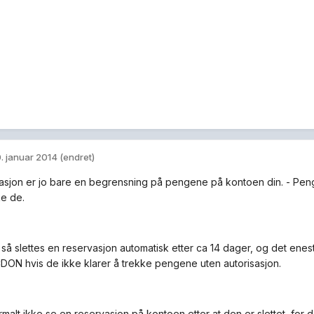
. januar 2014
(endret)
asjon er jo bare en begrensning på pengene på kontoen din. - Penge
ke de.
s så slettes en reservasjon automatisk etter ca 14 dager, og det enes
DON hvis de ikke klarer å trekke pengene uten autorisasjon.
rmalt ikke se en reservasjon på kontoen etter at den er slettet, for 