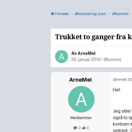
Forside
Økonomi og Juss
Økonomi
Trukket to ganger fra 
Av
ArneMel
30. januar 2014
i
Økonomi
ArneMel
Skrevet
30
Hei!
Jeg sitter
også to s
Medlemmer
kontoen m
2
0
omtrent -