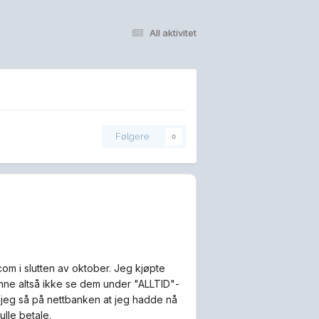
All aktivitet
Følgere
0
com i slutten av oktober. Jeg kjøpte
unne altså ikke se dem under "ALLTID"-
g jeg så på nettbanken at jeg hadde nå
lle betale.