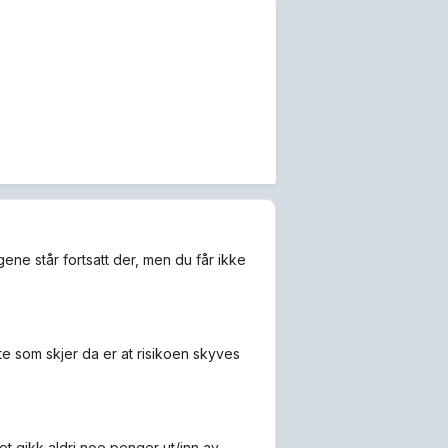
ne står fortsatt der, men du får ikke
te som skjer da er at risikoen skyves
det gikk aldri noe penger ut/inn av